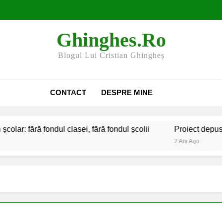
Ghinghes.ro
Blogul Lui Cristian Ghingheș
CONTACT
DESPRE MINE
ră fondul clasei, fără fondul școlii
Proiect depus pentru t
2 Ani Ago