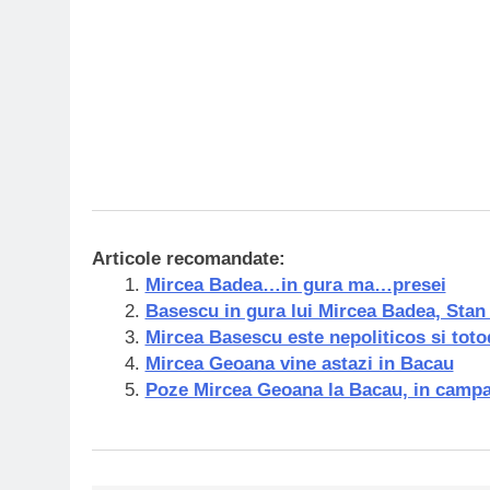
Articole recomandate:
Mircea Badea…in gura ma…presei
Basescu in gura lui Mircea Badea, Stan
Mircea Basescu este nepoliticos si toto
Mircea Geoana vine astazi in Bacau
Poze Mircea Geoana la Bacau, in campani