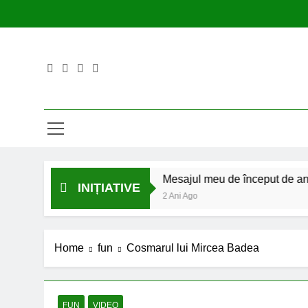
Skip
to
content
măriți și mă citiți
Mesajul meu de început de an școlar: fă
INIȚIATIVE
2 Ani Ago
Home
fun
Cosmarul lui Mircea Badea
FUN
VIDEO