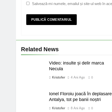
Salvează-mi numele, emailul și site-ul web în ace
Related News
Video: insulte și delir marca
Necula
Kristofer
4 Ani Ago
0
Ionel Floroiu joacă în deplasare
Antalya, tot pe banii noștri
Kristofer
8 Ani Ago
0