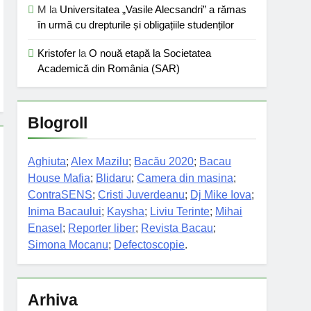
M
la
Universitatea „Vasile Alecsandri” a rămas
în urmă cu drepturile și obligațiile studenților
Kristofer
la
O nouă etapă la Societatea
Academică din România (SAR)
Blogroll
Aghiuta
;
Alex Mazilu
;
Bacău 2020
;
Bacau
House Mafia
;
Blidaru
;
Camera din masina
;
ContraSENS
;
Cristi Juverdeanu
;
Dj Mike Iova
;
Inima Bacaului
;
Kaysha
;
Liviu Terinte
;
Mihai
Enasel
;
Reporter liber
;
Revista Bacau
;
Simona Mocanu
;
Defectoscopie
.
Arhiva