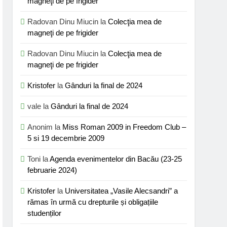
magneţi de pe frigider
Radovan Dinu Miucin
la
Colecţia mea de
magneţi de pe frigider
Radovan Dinu Miucin
la
Colecţia mea de
magneţi de pe frigider
Kristofer
la
Gânduri la final de 2024
vale
la
Gânduri la final de 2024
Anonim
la
Miss Roman 2009 in Freedom Club –
5 si 19 decembrie 2009
Toni
la
Agenda evenimentelor din Bacău (23-25
februarie 2024)
Kristofer
la
Universitatea „Vasile Alecsandri” a
rămas în urmă cu drepturile și obligațiile
studenților