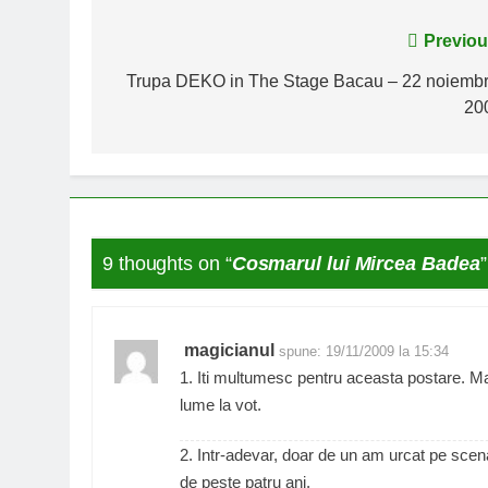
Navigare
Previou
în
Trupa DEKO in The Stage Bacau – 22 noiembr
20
articole
9 thoughts on “
Cosmarul lui Mircea Badea
”
magicianul
spune:
19/11/2009 la 15:34
1. Iti multumesc pentru aceasta postare. M
lume la vot.
2. Intr-adevar, doar de un am urcat pe scen
de peste patru ani.