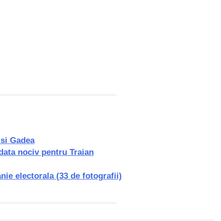
 si Gadea
data nociv pentru Traian
e electorala (33 de fotografii)