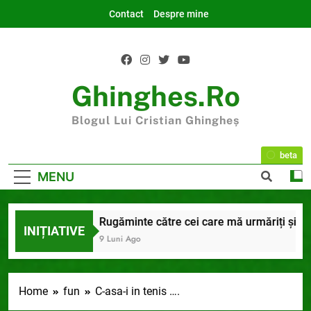
Skip
Contact
Despre mine
to
content
Ghinghes.ro
Blogul Lui Cristian Ghingheș
beta
MENU
025 la final
Rugăminte către cei care mă urmăriți și mă ci
INIȚIATIVE
 Luni Ago
9 Luni Ago
Home
fun
C-asa-i in tenis ….