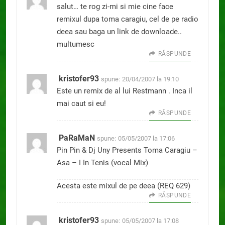
salut… te rog zi-mi si mie cine face
remixul dupa toma caragiu, cel de pe radio
deea sau baga un link de downloade..
multumesc
RĂSPUNDE
kristofer93
spune:
20/04/2007 la 19:10
Este un remix de al lui Restmann . Inca il
mai caut si eu!
RĂSPUNDE
PaRaMaN
spune:
05/05/2007 la 17:06
Pin Pin & Dj Uny Presents Toma Caragiu –
Asa – I In Tenis (vocal Mix)
Acesta este mixul de pe deea (REQ 629)
RĂSPUNDE
kristofer93
spune:
05/05/2007 la 17:08