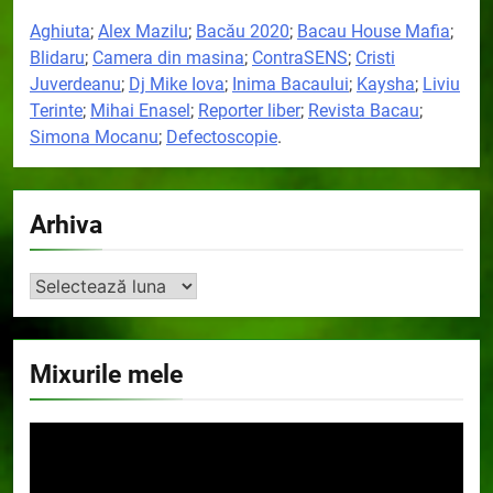
Aghiuta
;
Alex Mazilu
;
Bacău 2020
;
Bacau House Mafia
;
Blidaru
;
Camera din masina
;
ContraSENS
;
Cristi
Juverdeanu
;
Dj Mike Iova
;
Inima Bacaului
;
Kaysha
;
Liviu
Terinte
;
Mihai Enasel
;
Reporter liber
;
Revista Bacau
;
Simona Mocanu
;
Defectoscopie
.
Arhiva
Arhiva
Mixurile mele