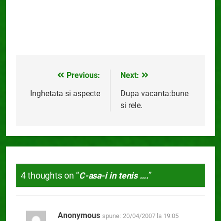
Previous:
Next:
Navigare
în
Inghetata si aspecte
Dupa vacanta:bune
si rele.
articole
4 thoughts on “
C-asa-i in tenis ….
”
Anonymous
spune:
20/04/2007 la 19:05