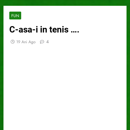
FUN
C-asa-i in tenis ….
4
19 Ani Ago