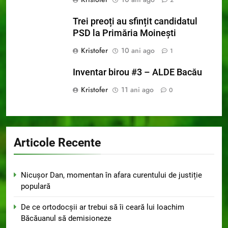
2
Trei preoți au sfințit candidatul
PSD la Primăria Moinești
Kristofer
10 ani ago
1
Inventar birou #3 – ALDE Bacău
Kristofer
11 ani ago
0
Articole Recente
Nicușor Dan, momentan în afara curentului de justiție
populară
De ce ortodocșii ar trebui să îi ceară lui Ioachim
Băcăuanul să demisioneze