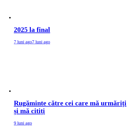
2025 la final
7 luni ago
7 luni ago
Rugăminte către cei care mă urmăriți
și mă citiți
9 luni ago