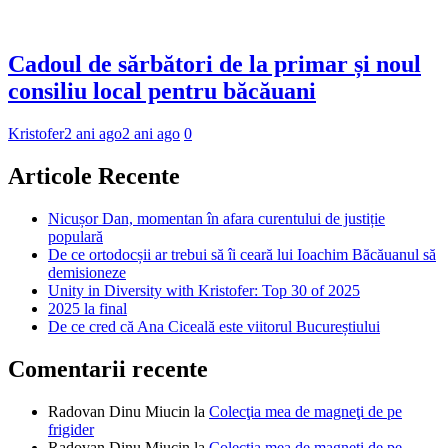
Cadoul de sărbători de la primar și noul
consiliu local pentru băcăuani
Kristofer
2 ani ago
2 ani ago
0
Articole Recente
Nicușor Dan, momentan în afara curentului de justiție
populară
De ce ortodocșii ar trebui să îi ceară lui Ioachim Băcăuanul să
demisioneze
Unity in Diversity with Kristofer: Top 30 of 2025
2025 la final
De ce cred că Ana Ciceală este viitorul Bucureștiului
Comentarii recente
Radovan Dinu Miucin
la
Colecţia mea de magneţi de pe
frigider
Radovan Dinu Miucin
la
Colecţia mea de magneţi de pe