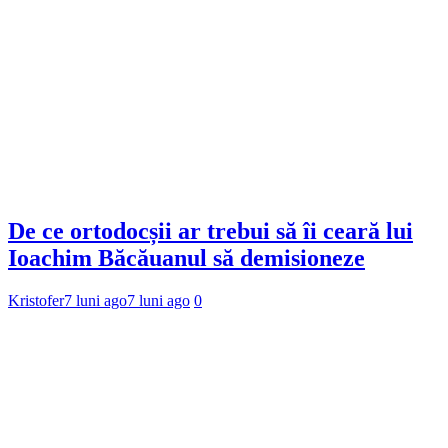
De ce ortodocșii ar trebui să îi ceară lui
Ioachim Băcăuanul să demisioneze
Kristofer
7 luni ago
7 luni ago
0