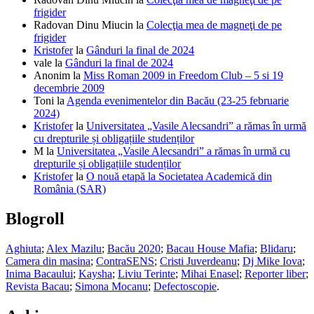
frigider
Radovan Dinu Miucin
la
Colecţia mea de magneţi de pe
frigider
Kristofer
la
Gânduri la final de 2024
vale
la
Gânduri la final de 2024
Anonim
la
Miss Roman 2009 in Freedom Club – 5 si 19
decembrie 2009
Toni
la
Agenda evenimentelor din Bacău (23-25 februarie
2024)
Kristofer
la
Universitatea „Vasile Alecsandri” a rămas în urmă
cu drepturile și obligațiile studenților
M
la
Universitatea „Vasile Alecsandri” a rămas în urmă cu
drepturile și obligațiile studenților
Kristofer
la
O nouă etapă la Societatea Academică din
România (SAR)
Blogroll
Aghiuta
;
Alex Mazilu
;
Bacău 2020
;
Bacau House Mafia
;
Blidaru
;
Camera din masina
;
ContraSENS
;
Cristi Juverdeanu
;
Dj Mike Iova
;
Inima Bacaului
;
Kaysha
;
Liviu Terinte
;
Mihai Enasel
;
Reporter liber
;
Revista Bacau
;
Simona Mocanu
;
Defectoscopie
.