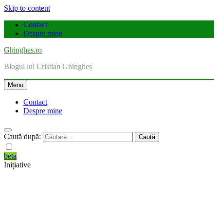
Skip to content
Contact
Despre mine
Ghinghes.ro
Blogul lui Cristian Ghingheș
Menu
Contact
Despre mine
Caută după:
beta
Inițiative