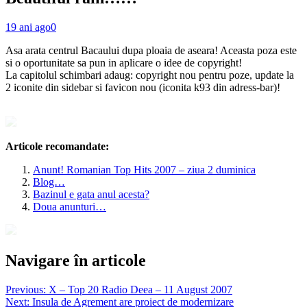
19 ani ago
0
Asa arata centrul Bacaului dupa ploaia de aseara! Aceasta poza este
si o oportunitate sa pun in aplicare o idee de copyright!
La capitolul schimbari adaug: copyright nou pentru poze, update la
2 iconite din sidebar si favicon nou (iconita k93 din adress-bar)!
Articole recomandate:
Anunt! Romanian Top Hits 2007 – ziua 2 duminica
Blog…
Bazinul e gata anul acesta?
Doua anunturi…
Navigare în articole
Previous:
X – Top 20 Radio Deea – 11 August 2007
Next:
Insula de Agrement are proiect de modernizare