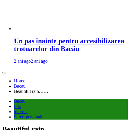
Un pas înainte pentru accesibilizarea
trotuarelor din Bacău
2 ani ago
2 ani ago
Home
Bacau
Beautiful rain……
Bacau
foto
internet
Pareri personale
Beautiful rain……