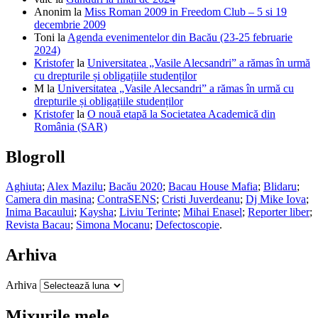
Anonim
la
Miss Roman 2009 in Freedom Club – 5 si 19
decembrie 2009
Toni
la
Agenda evenimentelor din Bacău (23-25 februarie
2024)
Kristofer
la
Universitatea „Vasile Alecsandri” a rămas în urmă
cu drepturile și obligațiile studenților
M
la
Universitatea „Vasile Alecsandri” a rămas în urmă cu
drepturile și obligațiile studenților
Kristofer
la
O nouă etapă la Societatea Academică din
România (SAR)
Blogroll
Aghiuta
;
Alex Mazilu
;
Bacău 2020
;
Bacau House Mafia
;
Blidaru
;
Camera din masina
;
ContraSENS
;
Cristi Juverdeanu
;
Dj Mike Iova
;
Inima Bacaului
;
Kaysha
;
Liviu Terinte
;
Mihai Enasel
;
Reporter liber
;
Revista Bacau
;
Simona Mocanu
;
Defectoscopie
.
Arhiva
Arhiva
Mixurile mele