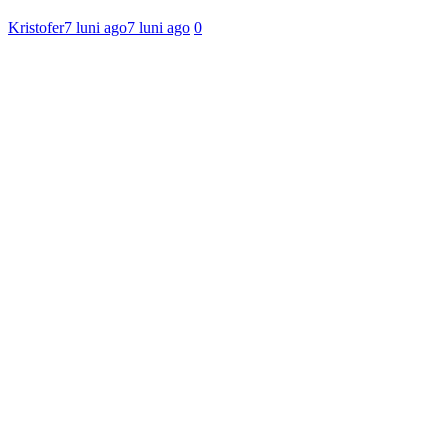
Kristofer
7 luni ago
7 luni ago
0