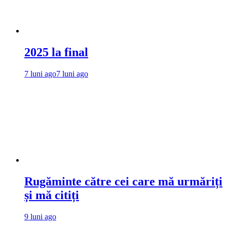
2025 la final
7 luni ago
7 luni ago
Rugăminte către cei care mă urmăriți
și mă citiți
9 luni ago