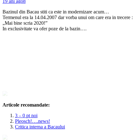
19 ani ago
8
Bazinul din Bacau stiti ca este in modernizare acum…
Termenul era la 14.04.2007 dar vorba unui om care era in trecere :
„Mai bine scria 2020!”
In exclusivitate va ofer poze de la bazin….
Articole recomandate:
3 – 0 pt noi
Pleosch!….news!
Critica interna a Bacaului