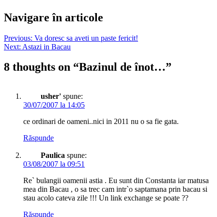
Navigare în articole
Previous:
Va doresc sa aveti un paste fericit!
Next:
Astazi in Bacau
8 thoughts on “
Bazinul de înot…
”
usher'
spune:
30/07/2007 la 14:05
ce ordinari de oameni..nici in 2011 nu o sa fie gata.
Răspunde
Paulica
spune:
03/08/2007 la 09:51
Re` bulangii oamenii astia . Eu sunt din Constanta iar matusa
mea din Bacau , o sa trec cam intr`o saptamana prin bacau si
stau acolo cateva zile !!! Un link exchange se poate ??
Răspunde