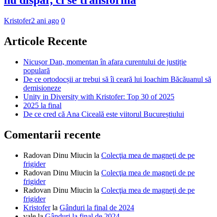
nu dispar, ci se transformă
Kristofer
2 ani ago
0
Articole Recente
Nicușor Dan, momentan în afara curentului de justiție
populară
De ce ortodocșii ar trebui să îi ceară lui Ioachim Băcăuanul să
demisioneze
Unity in Diversity with Kristofer: Top 30 of 2025
2025 la final
De ce cred că Ana Ciceală este viitorul Bucureștiului
Comentarii recente
Radovan Dinu Miucin
la
Colecţia mea de magneţi de pe
frigider
Radovan Dinu Miucin
la
Colecţia mea de magneţi de pe
frigider
Radovan Dinu Miucin
la
Colecţia mea de magneţi de pe
frigider
Kristofer
la
Gânduri la final de 2024
vale
la
Gânduri la final de 2024