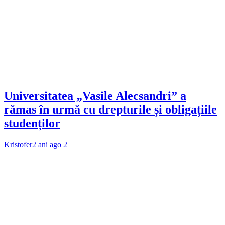
Universitatea „Vasile Alecsandri” a
rămas în urmă cu drepturile și obligațiile
studenților
Kristofer
2 ani ago
2