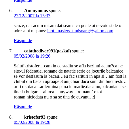
Răspunde
Anonymous
spune:
27/12/2007 la 15:33
scuze, dar acum mi-am dat seama ca poate ai nevoie si de o
adresa pt raspuns:
inot_masters_timisoara@yahoo.com
Răspunde
catathediver991(paskal)
spune:
05/02/2008 la 19:26
Salut!kristofer…cam in ce stadiu se afla bazinul acum?ca pe
site-ul federatiei romane de natatie scrie ca jocurile balcanice
se vor desfasura la bacau…eu fac sarituri in apa si…am fost la
clubul din bacau aproape 3 ani,chiar daca sunt din bucuresti…
ar fi ok daca l-ar termina pana in martie.daca nu,balcaniada se
tine la bulgari…aiurea…anyway…romanu` e tot
roman,niciodata nu o sa se tina de cuvant…:|
Răspunde
kristofer93
spune:
05/02/2008 la 19:28