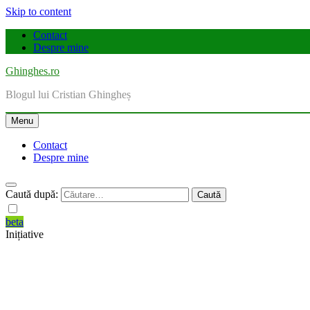
Skip to content
Contact
Despre mine
Ghinghes.ro
Blogul lui Cristian Ghingheș
Menu
Contact
Despre mine
Caută după:
beta
Inițiative