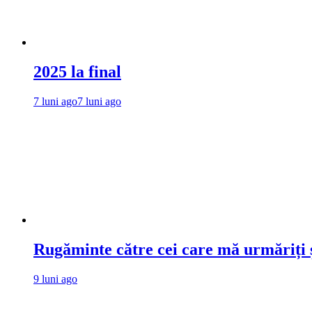
2025 la final
7 luni ago
7 luni ago
Rugăminte către cei care mă urmăriți ș
9 luni ago