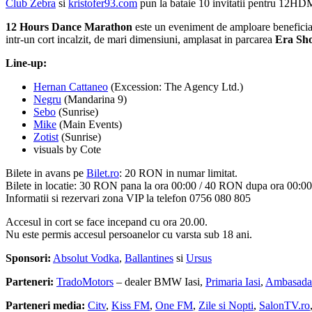
Club Zebra
si
kristofer93.com
pun la bataie 10 invitatii pentru 12HD
12 Hours Dance Marathon
este un eveniment de amploare beneficiaza
intr-un cort incalzit, de mari dimensiuni, amplasat in parcarea
Era Sh
Line-up:
Hernan Cattaneo
(Excession: The Agency Ltd.)
Negru
(Mandarina 9)
Sebo
(Sunrise)
Mike
(Main Events)
Zotist
(Sunrise)
visuals by Cote
Bilete in avans pe
Bilet.ro
: 20 RON in numar limitat.
Bilete in locatie: 30 RON pana la ora 00:00 / 40 RON dupa ora 00:00
Informatii si rezervari zona VIP la telefon 0756 080 805
Accesul in cort se face incepand cu ora 20.00.
Nu este permis accesul persoanelor cu varsta sub 18 ani.
Sponsori:
Absolut Vodka
,
Ballantines
si
Ursus
Parteneri:
TradoMotors
– dealer BMW Iasi,
Primaria Iasi
,
Ambasada I
Parteneri media:
Citv
,
Kiss FM
,
One FM
,
Zile si Nopti
,
SalonTV.ro