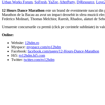
Urban Works Forum
,
SoFresh
,
YaZee
,
AfterParty
,
DjResource
,
Love
12 Hours Dance Marathon
este un brand de evenimente nascut din p
Marathon de la Bacau au avut un impact deosebit in sfera muzicii elec
Federico Molinari, Thomas Melchior, Raresh, Rhadoo, alaturi de Sebo,
Urmareste concursurile cu premii (click pe cuvintele subliniate) in va
Online:
Website:
12hdm.ro
Myspace:
myspace.com/ro12hdm
Facebook:
facebook.com/pages/12-Hours-Dance-Marathon
Hi5:
ro12hdm.hi5.com
Twitter:
twitter.com/ro12hdm