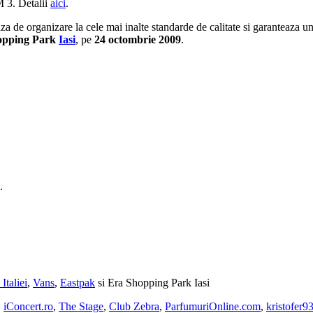
M 3. Detalii
aici
.
 de organizare la cele mai inalte standarde de calitate si garanteaza u
opping Park
Iasi
, pe
24 octombrie 2009
.
.
taliei
,
Vans
,
Eastpak
si Era Shopping Park Iasi
,
iConcert.ro
,
The Stage
,
Club Zebra
,
ParfumuriOnline.com
,
kristofer9