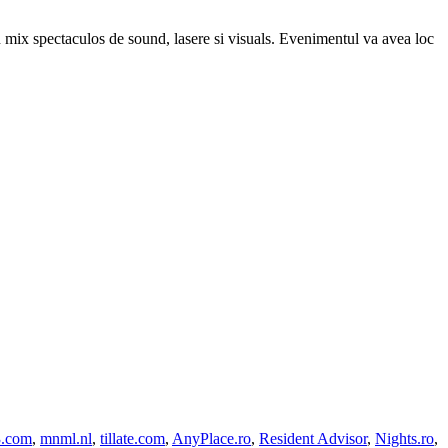
n mix spectaculos de sound, lasere si visuals. Evenimentul va avea loc
3.com
,
mnml.nl
,
tillate.com
,
AnyPlace.ro
,
Resident Advisor
,
Nights.ro
,