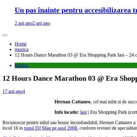
Un pas înainte pentru accesibilizarea 
2 ani ago
2 ani ago
Home
muzica
12 Hours Dance Marathon 03 @ Era Shopping Park Iasi – 24 
muzica
12 Hours Dance Marathon 03 @ Era Shoppi
17 ani ago
4
Hernan Cattaneo
, cel mai iubit si de su
Info locatie:
Iasi
| Era Shopping Park (cort 
Recunoscut pentru stilul sau house inconfundabil, Hernan Cattaneo a f
locul 16 in
topul DJ Mag pe anul 2008
, conform revistei de specialit