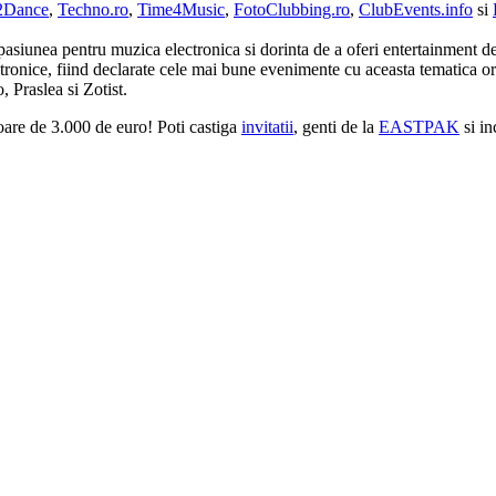
2Dance
,
Techno.ro
,
Time4Music
,
FotoClubbing.ro
,
ClubEvents.info
si
asiunea pentru muzica electronica si dorinta de a oferi entertainment d
tronice, fiind declarate cele mai bune evenimente cu aceasta tematica o
 Praslea si Zotist.
loare de 3.000 de euro! Poti castiga
invitatii
, genti de la
EASTPAK
si in