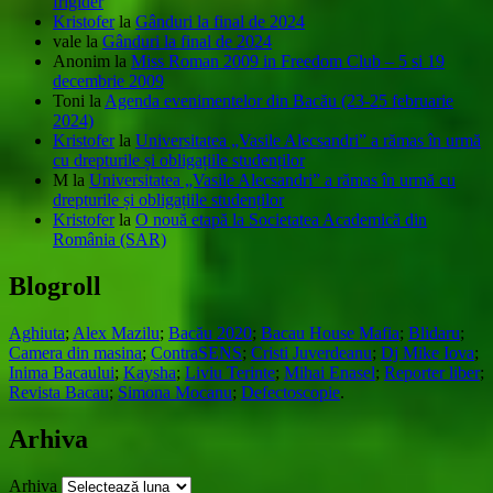
frigider
Kristofer
la
Gânduri la final de 2024
vale
la
Gânduri la final de 2024
Anonim
la
Miss Roman 2009 in Freedom Club – 5 si 19
decembrie 2009
Toni
la
Agenda evenimentelor din Bacău (23-25 februarie
2024)
Kristofer
la
Universitatea „Vasile Alecsandri” a rămas în urmă
cu drepturile și obligațiile studenților
M
la
Universitatea „Vasile Alecsandri” a rămas în urmă cu
drepturile și obligațiile studenților
Kristofer
la
O nouă etapă la Societatea Academică din
România (SAR)
Blogroll
Aghiuta
;
Alex Mazilu
;
Bacău 2020
;
Bacau House Mafia
;
Blidaru
;
Camera din masina
;
ContraSENS
;
Cristi Juverdeanu
;
Dj Mike Iova
;
Inima Bacaului
;
Kaysha
;
Liviu Terinte
;
Mihai Enasel
;
Reporter liber
;
Revista Bacau
;
Simona Mocanu
;
Defectoscopie
.
Arhiva
Arhiva