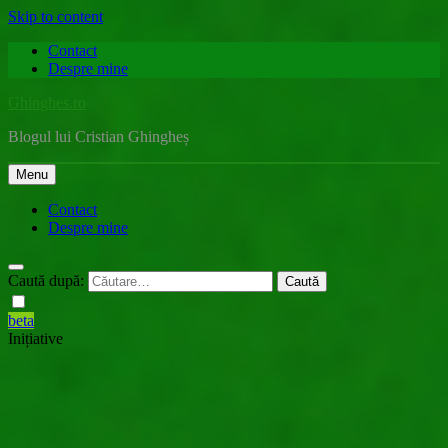
Skip to content
Contact
Despre mine
Ghinghes.ro
Blogul lui Cristian Ghingheș
Menu
Contact
Despre mine
Caută după:
beta
Inițiative