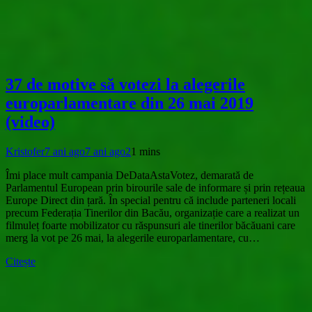
37 de motive să votezi la alegerile
europarlamentare din 26 mai 2019
(video)
Kristofer
7 ani ago
7 ani ago
2
1 mins
Îmi place mult campania DeDataAstaVotez, demarată de
Parlamentul European prin birourile sale de informare și prin rețeaua
Europe Direct din țară. În special pentru că include parteneri locali
precum Federația Tinerilor din Bacău, organizație care a realizat un
filmuleț foarte mobilizator cu răspunsuri ale tinerilor băcăuani care
merg la vot pe 26 mai, la alegerile europarlamentare, cu…
Citește