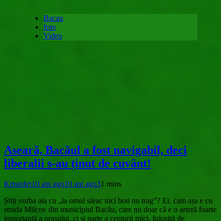
Bacau
foto
Video
Aseară, Bacăul a fost navigabil, deci
liberalii s-au ținut de cuvânt!
Kristofer
10 ani ago
10 ani ago
3
1 mins
Știți vorba aia cu „la omul sărac nici boii nu trag”? Ei, cam așa e cu
strada Milcov din municipiul Bacău, care nu doar că e o arteră foarte
importantă a orașului, ci și parte a centurii mici, folosită de