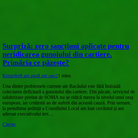
Surpriză: zero sancțiuni aplicate pentru
neridicarea gunoiului din cartiere.
Primăria ce păzește?
Kristofer
8 ani ago
8 ani ago
2
1 mins
Una dintre problemele curente ale Bacăului este fără îndoială
colectarea deficitară a gunoiului din cartiere. Din păcate, serviciul de
salubrizare prestat de SOMA nu se ridică mereu la nivelul unui oraș
european, iar cetățenii au de suferit din această cauză. Prin urmare,
la penultima ședință a Consiliului Local am luat cuvântul și am
adresat executivului trei…
Citește