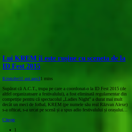
Lui KREM îi este rușine cu sceneta de la
ID Fest 2015
Kristofer
11 ani ago
3
1 mins
Supărat că A.C.T., trupa pe care a coordonat-o la ID Fest 2015 (de
altfel organizatoare a festivalului), a fost eliminată regulamentar din
competiție pentru că spectacolul „Ladies Night” a durat mai mult
decât un meci de fotbal, KREM (pe numele său real Răzvan Alexe)
s-a ofticat, s-a urcat pe scenă și a spus adio festivalului și orașului…
Citește
1