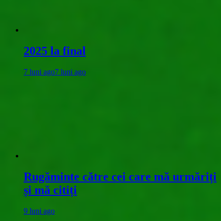
2025 la final
7 luni ago
7 luni ago
Rugăminte către cei care mă urmăriți
și mă citiți
9 luni ago