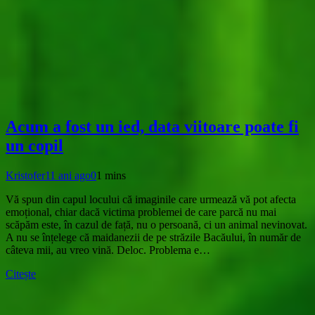
Acum a fost un ied, data viitoare poate fi
un copil
Kristofer
11 ani ago
0
1 mins
Vă spun din capul locului că imaginile care urmează vă pot afecta
emoțional, chiar dacă victima problemei de care parcă nu mai
scăpăm este, în cazul de față, nu o persoană, ci un animal nevinovat.
A nu se înțelege că maidanezii de pe străzile Bacăului, în număr de
câteva mii, au vreo vină. Deloc. Problema e…
Citește