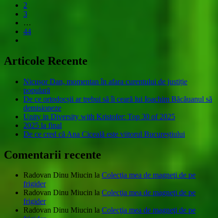
2
3
…
44
Articole Recente
Nicușor Dan, momentan în afara curentului de justiție
populară
De ce ortodocșii ar trebui să îi ceară lui Ioachim Băcăuanul să
demisioneze
Unity in Diversity with Kristofer: Top 30 of 2025
2025 la final
De ce cred că Ana Ciceală este viitorul Bucureștiului
Comentarii recente
Radovan Dinu Miucin
la
Colecţia mea de magneţi de pe
frigider
Radovan Dinu Miucin
la
Colecţia mea de magneţi de pe
frigider
Radovan Dinu Miucin
la
Colecţia mea de magneţi de pe