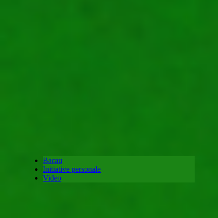
Bacau
Initiative personale
Video