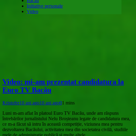
Bacau
Initiative personale
Video
Video: mi-am prezentat candidatura la
Euro TV Bacău
Kristofer
10 ani ago
10 ani ago
0
1 mins
Luni m-am aflat în platoul Euro TV Bacău, unde am răspuns
întrebărilor jurnalistului Nelu Broșteanu legate de candidatura mea,
ce m-a făcut să intru în această competiție, viziunea mea pentru
dezvoltarea Bacăului, activitatea mea din societatea civilă, studiile
mele de administrație publică și multe altele.