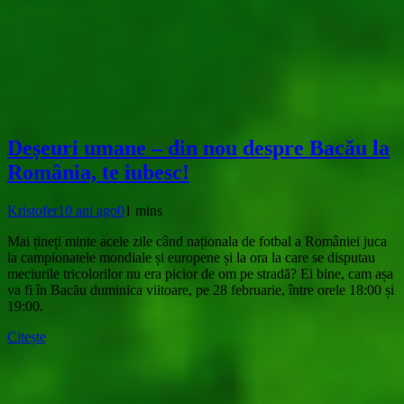
Deșeuri umane – din nou despre Bacău la
România, te iubesc!
Kristofer
10 ani ago
0
1 mins
Mai țineți minte acele zile când naționala de fotbal a României juca
la campionatele mondiale și europene și la ora la care se disputau
meciurile tricolorilor nu era picior de om pe stradă? Ei bine, cam așa
va fi în Bacău duminica viitoare, pe 28 februarie, între orele 18:00 și
19:00.
Citește