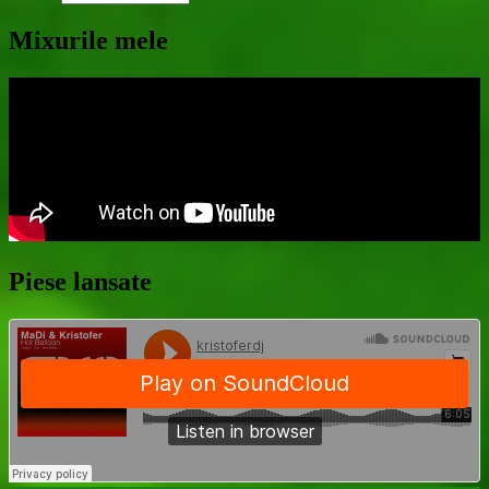
Mixurile mele
Piese lansate