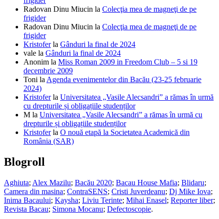
frigider
Radovan Dinu Miucin
la
Colecţia mea de magneţi de pe
frigider
Radovan Dinu Miucin
la
Colecţia mea de magneţi de pe
frigider
Kristofer
la
Gânduri la final de 2024
vale
la
Gânduri la final de 2024
Anonim
la
Miss Roman 2009 in Freedom Club – 5 si 19
decembrie 2009
Toni
la
Agenda evenimentelor din Bacău (23-25 februarie
2024)
Kristofer
la
Universitatea „Vasile Alecsandri” a rămas în urmă
cu drepturile și obligațiile studenților
M
la
Universitatea „Vasile Alecsandri” a rămas în urmă cu
drepturile și obligațiile studenților
Kristofer
la
O nouă etapă la Societatea Academică din
România (SAR)
Blogroll
Aghiuta
;
Alex Mazilu
;
Bacău 2020
;
Bacau House Mafia
;
Blidaru
;
Camera din masina
;
ContraSENS
;
Cristi Juverdeanu
;
Dj Mike Iova
;
Inima Bacaului
;
Kaysha
;
Liviu Terinte
;
Mihai Enasel
;
Reporter liber
;
Revista Bacau
;
Simona Mocanu
;
Defectoscopie
.