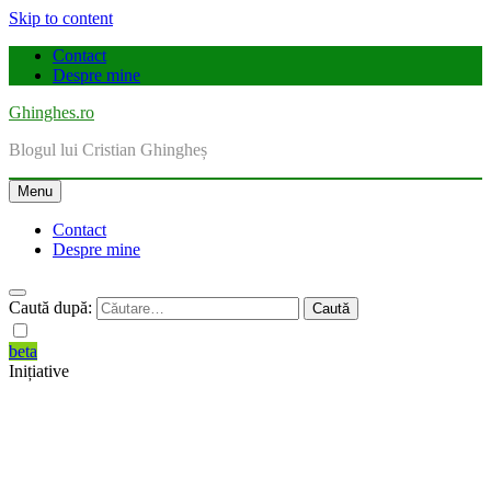
Skip to content
Contact
Despre mine
Ghinghes.ro
Blogul lui Cristian Ghingheș
Menu
Contact
Despre mine
Caută după:
beta
Inițiative