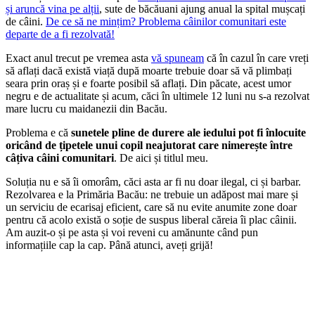
și aruncă vina pe alții
, sute de băcăuani ajung anual la spital mușcați
de câini.
De ce să ne mințim? Problema câinilor comunitari este
departe de a fi rezolvată!
Exact anul trecut pe vremea asta
vă spuneam
că în cazul în care vreți
să aflați dacă există viață după moarte trebuie doar să vă plimbați
seara prin oraș și e foarte posibil să aflați. Din păcate, acest umor
negru e de actualitate și acum, căci în ultimele 12 luni nu s-a rezolvat
mare lucru cu maidanezii din Bacău.
Problema e că
sunetele pline de durere ale iedului pot fi înlocuite
oricând de țipetele unui copil neajutorat care nimerește între
câțiva câini comunitari
. De aici și titlul meu.
Soluția nu e să îi omorâm, căci asta ar fi nu doar ilegal, ci și barbar.
Rezolvarea e la Primăria Bacău: ne trebuie un adăpost mai mare și
un serviciu de ecarisaj eficient, care să nu evite anumite zone doar
pentru că acolo există o soție de suspus liberal căreia îi plac câinii.
Am auzit-o și pe asta și voi reveni cu amănunte când pun
informațiile cap la cap. Până atunci, aveți grijă!