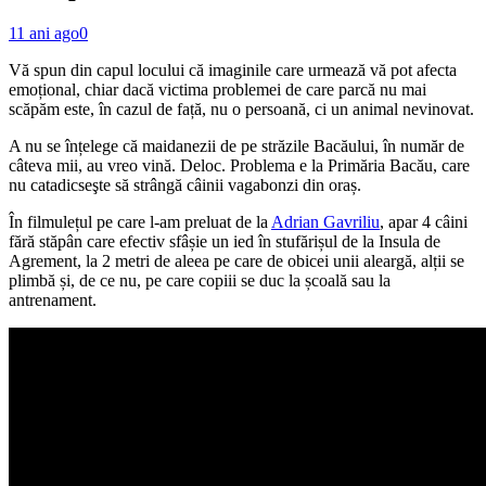
11 ani ago
0
Vă spun din capul locului că imaginile care urmează vă pot afecta
emoțional, chiar dacă victima problemei de care parcă nu mai
scăpăm este, în cazul de față, nu o persoană, ci un animal nevinovat.
A nu se înțelege că maidanezii de pe străzile Bacăului, în număr de
câteva mii, au vreo vină. Deloc. Problema e la Primăria Bacău, care
nu catadicseşte să strângă câinii vagabonzi din oraș.
În filmulețul pe care l-am preluat de la
Adrian Gavriliu
, apar 4 câini
fără stăpân care efectiv sfâșie un ied în stufărișul de la Insula de
Agrement, la 2 metri de aleea pe care de obicei unii aleargă, alții se
plimbă și, de ce nu, pe care copiii se duc la școală sau la
antrenament.