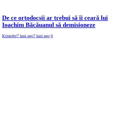
De ce ortodocșii ar trebui să îi ceară lui
Ioachim Băcăuanul să demisioneze
Kristofer
7 luni ago
7 luni ago
0