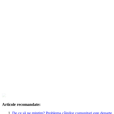
Articole recomandate:
De ce să ne mințim? Problema câinilor comunitari este departe