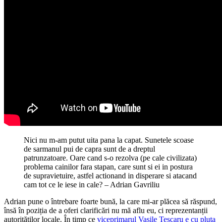
Nici nu m-am putut uita pana la capat. Sunetele scoase
de sarmanul pui de capra sunt de a dreptul
patrunzatoare. Oare cand s-o rezolva (pe cale civilizata)
problema cainilor fara stapan, care sunt si ei in postura
de supravietuir
e, astfel actionand in disperare si atacand
cam tot ce le iese in cale? – Adrian Gavriliu
Adrian pune o întrebare foarte bună, la care mi-ar plăcea să răspund,
însă în poziția de a oferi clarificări nu mă aflu eu, ci reprezentanții
autorităților locale. În timp ce
viceprimarul Vasile Tescaru e cu pluta