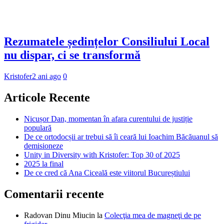
Rezumatele ședințelor Consiliului Local
nu dispar, ci se transformă
Kristofer
2 ani ago
0
Articole Recente
Nicușor Dan, momentan în afara curentului de justiție
populară
De ce ortodocșii ar trebui să îi ceară lui Ioachim Băcăuanul să
demisioneze
Unity in Diversity with Kristofer: Top 30 of 2025
2025 la final
De ce cred că Ana Ciceală este viitorul Bucureștiului
Comentarii recente
Radovan Dinu Miucin
la
Colecţia mea de magneţi de pe