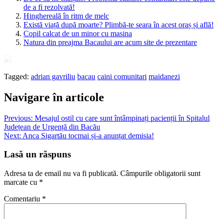
de a fi rezolvată!
Hinghereală în ritm de melc
Există viață după moarte? Plimbă-te seara în acest oraș și află!
Copil calcat de un minor cu masina
Natura din preajma Bacaului are acum site de prezentare
Tagged:
adrian gavriliu
bacau
caini comunitari
maidanezi
Navigare în articole
Previous:
Mesajul ostil cu care sunt întâmpinați pacienții în Spitalul
Județean de Urgență din Bacău
Next:
Anca Sigartău tocmai și-a anunțat demisia!
Lasă un răspuns
Adresa ta de email nu va fi publicată.
Câmpurile obligatorii sunt
marcate cu
*
Comentariu
*