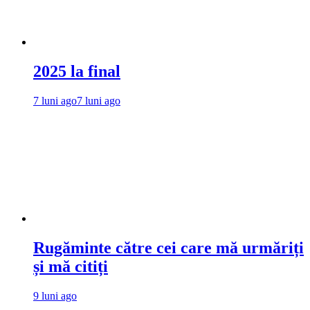
2025 la final
7 luni ago
7 luni ago
Rugăminte către cei care mă urmăriți
și mă citiți
9 luni ago