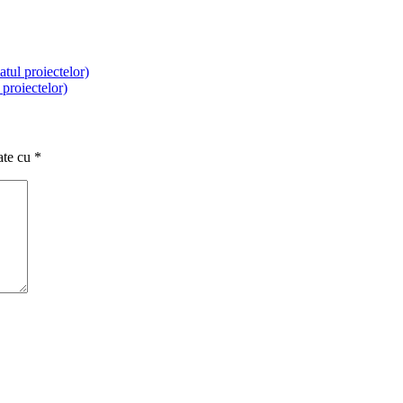
tul proiectelor)
proiectelor)
ate cu
*