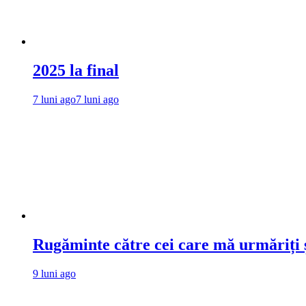
2025 la final
7 luni ago
7 luni ago
Rugăminte către cei care mă urmăriți ș
9 luni ago