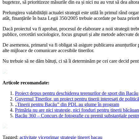
bugeteze, să prioritizeze măsurile din ea și nici nu au vrut să dea altora 
Prelungirea valabilității actualei strategii este utilă în primul rând org
atât, finanțările în baza Legii 350/2005 trebuie acordate pe baza priorită
Dacă proiectul va fi aprobat, procesul de elaborare a noii strategii treb
publice, cercetări sociologice, focus grupuri și alte metode adecvate d
De asemenea, primarul va fi obligat să asigure publicarea anunțurilor pri
alte mijloace de comunicare accesibile tinerilor.
Nu trebuie să ne dăm bătuți, ci să îi determinăm pe cei care decid pent
Articole recomandate:
Proiect depus pentru deschiderea terenurilor de sport din Bacău
Guvernul Tinerilor, un proiect pentru tinerii interesați de politic
„Tinerii pentru Bacău” din PDL au glume în program
Primăria nu are nici strategie, nici fonduri pentru tinerii băcăuan
Bacău 360 – Concurs de fotografie cu premii substanțiale pentru 
Tagged:
activitate viceprimar
strategie tineret bacau