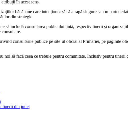
atribuții în acest sens.
anizațiilor băcăuane care intenționează să atragă singure sau în parteneriat
ților din strategie.
uie să includă consultarea publicului țintă, respectiv tinerii și organizaț
e consultare.
vind consultările publice pe site-ul oficial al Primăriei, pe paginile ofic
ru noi să facă ceea ce trebuie pentru comunitate. Inclusiv pentru tinerii
ă
i
tinerii din județ