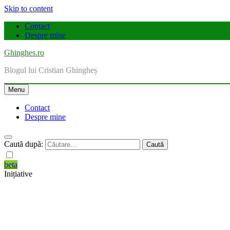
Skip to content
Contact
Despre mine
Ghinghes.ro
Blogul lui Cristian Ghingheș
Menu
Contact
Despre mine
Caută după:
beta
Inițiative