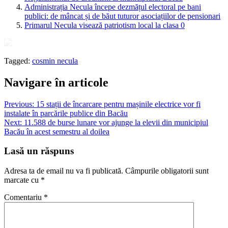
Administrația Necula începe dezmățul electoral pe bani
publici: de mâncat și de băut tuturor asociațiilor de pensionari
Primarul Necula visează patriotism local la clasa 0
Tagged:
cosmin necula
Navigare în articole
Previous:
15 stații de încarcare pentru mașinile electrice vor fi
instalate în parcările publice din Bacău
Next:
11.588 de burse lunare vor ajunge la elevii din municipiul
Bacău în acest semestru al doilea
Lasă un răspuns
Adresa ta de email nu va fi publicată.
Câmpurile obligatorii sunt
marcate cu
*
Comentariu
*