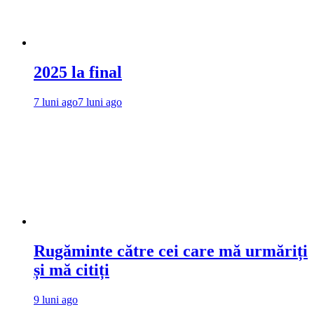
2025 la final
7 luni ago
7 luni ago
Rugăminte către cei care mă urmăriți
și mă citiți
9 luni ago