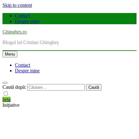
Skip to content
Contact
Despre mine
Ghinghes.ro
Blogul lui Cristian Ghingheș
Menu
Contact
Despre mine
Caută după:
beta
Inițiative