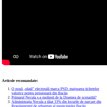
Articole recomandate:
O nouă „plată” electorală marca PSD: majorarea tichetelor
valorice pentru pensionarii din Bacău
Primarul Necula s-a molipsit de la Dragnea de scenarită?
Administrația Necula a tăiat 33% din locurile de parcare din
Regulamentul de urbanism al municipiului Bacău