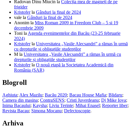
Radovan Dinu Miucin
la
Colecţia mea de magneţi de pe
frigider
Kristofer
la
Gânduri la final de 2024
vale
la
Gânduri la final de 2024
Anonim
la
Miss Roman 2009 in Freedom Club – 5 si 19
decembrie 2009
Toni
la
Agenda evenimentelor din Bacău (23-25 februarie
2024)
Kristofer
la
Universitatea „Vasile Alecsandri” a rămas în urmă
cu drepturile și obligațiile studenților
M
la
Universitatea „Vasile Alecsandri” a rămas în urmă cu
drepturile și obligațiile studenților
Kristofer
la
O nouă etapă la Societatea Academică din
România (SAR)
Blogroll
Aghiuta
;
Alex Mazilu
;
Bacău 2020
;
Bacau House Mafia
;
Blidaru
;
Camera din masina
;
ContraSENS
;
Cristi Juverdeanu
;
Dj Mike Iova
;
Inima Bacaului
;
Kaysha
;
Liviu Terinte
;
Mihai Enasel
;
Reporter liber
;
Revista Bacau
;
Simona Mocanu
;
Defectoscopie
.
Arhiva