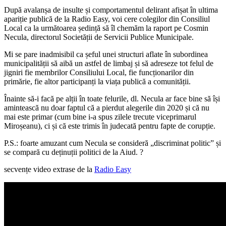
După avalanșa de insulte și comportamentul delirant afișat în ultima
apariție publică de la Radio Easy, voi cere colegilor din Consiliul
Local ca la următoarea ședință să îl chemăm la raport pe Cosmin
Necula, directorul Societății de Servicii Publice Municipale.
Mi se pare inadmisibil ca șeful unei structuri aflate în subordinea
municipalității să aibă un astfel de limbaj și să adreseze tot felul de
jigniri fie membrilor Consiliului Local, fie funcționarilor din
primărie, fie altor participanți la viața publică a comunității.
Înainte să-i facă pe alții în toate felurile, dl. Necula ar face bine să își
amintească nu doar faptul că a pierdut alegerile din 2020 și că nu
mai este primar (cum bine i-a spus zilele trecute viceprimarul
Miroșeanu), ci și că este trimis în judecată pentru fapte de corupție.
P.S.: foarte amuzant cum Necula se consideră „discriminat politic” și
se compară cu deținuții politici de la Aiud. ?
secvențe video extrase de la
Radio Easy