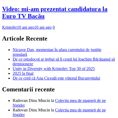
Video: mi-am prezentat candidatura la
Euro TV Bacău
Kristofer
10 ani ago
10 ani ago
0
Articole Recente
Nicușor Dan, momentan în afara curentului de justiție
populară
De ce ortodocșii ar trebui să îi ceară lui Ioachim Băcăuanul să
demisioneze
Unity in Diversity with Kristofer: Top 30 of 2025
2025 la final
De ce cred că Ana Ciceală este viitorul Bucureștiului
Comentarii recente
Radovan Dinu Miucin
la
Colecţia mea de magneţi de pe
frigider
Radovan Dinu Miucin
la
Colecţia mea de magneţi de pe
frigider