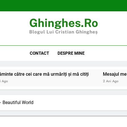
Ghinghes.ro
Blogul Lui Cristian Ghingheș
CONTACT
DESPRE MINE
minte către cei care mă urmăriți și mă citiți
Mesajul meu 
i Ago
2 Ani Ago
– Beautiful World