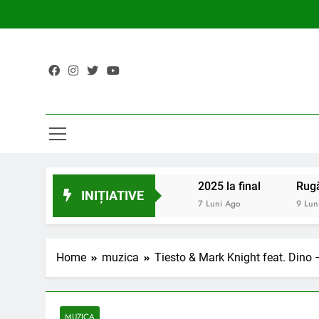
Skip
to
content
2025 la final
Rugă
INIȚIATIVE
7 Luni Ago
9 Lun
Home
muzica
Tiesto & Mark Knight feat. Dino 
MUZICA