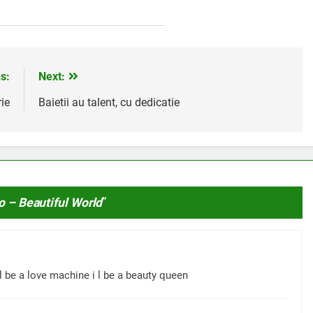
s:
Next:
rie
Baietii au talent, cu dedicatie
o – Beautiful World
”
l be a love machine i l be a beauty queen