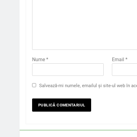
Nume
*
Email
*
Salvează-mi numele, emailul și site-ul web în ac