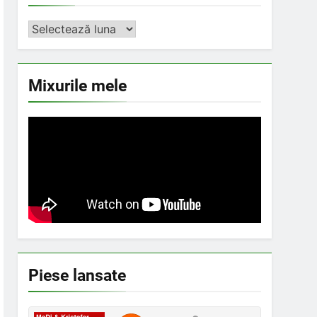
Arhiva
Mixurile mele
Piese lansate