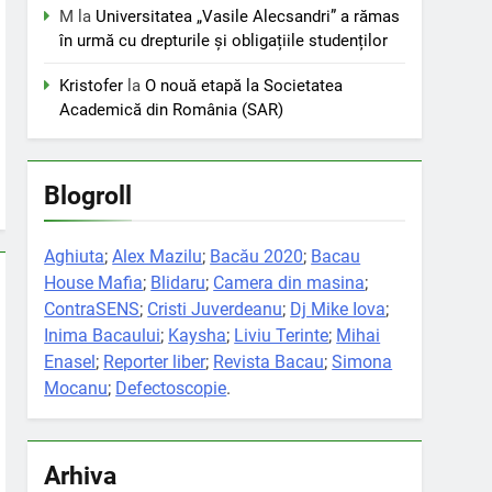
M
la
Universitatea „Vasile Alecsandri” a rămas
în urmă cu drepturile și obligațiile studenților
Kristofer
la
O nouă etapă la Societatea
Academică din România (SAR)
Blogroll
Aghiuta
;
Alex Mazilu
;
Bacău 2020
;
Bacau
House Mafia
;
Blidaru
;
Camera din masina
;
ContraSENS
;
Cristi Juverdeanu
;
Dj Mike Iova
;
Inima Bacaului
;
Kaysha
;
Liviu Terinte
;
Mihai
Enasel
;
Reporter liber
;
Revista Bacau
;
Simona
Mocanu
;
Defectoscopie
.
Arhiva