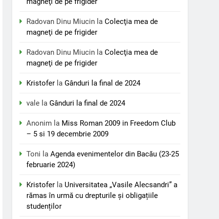
magneţi de pe frigider
Radovan Dinu Miucin
la
Colecţia mea de
magneţi de pe frigider
Radovan Dinu Miucin
la
Colecţia mea de
magneţi de pe frigider
Kristofer
la
Gânduri la final de 2024
vale
la
Gânduri la final de 2024
Anonim
la
Miss Roman 2009 in Freedom Club
– 5 si 19 decembrie 2009
Toni
la
Agenda evenimentelor din Bacău (23-25
februarie 2024)
Kristofer
la
Universitatea „Vasile Alecsandri” a
rămas în urmă cu drepturile și obligațiile
studenților