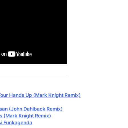
Your Hands Up (Mark Knight Remix)
usan (John Dahlback Remix)
rs (Mark Knight Remix)
 si Funkagenda