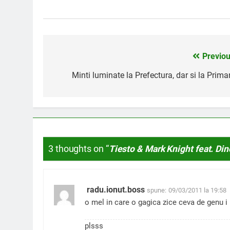
Previou
Navigare
în
Minti luminate la Prefectura, dar si la Prima
articole
3 thoughts on “
Tiesto & Mark Knight feat. Din
radu.ionut.boss
spune:
09/03/2011 la 19:58
o mel in care o gagica zice ceva de genu i 
plsss