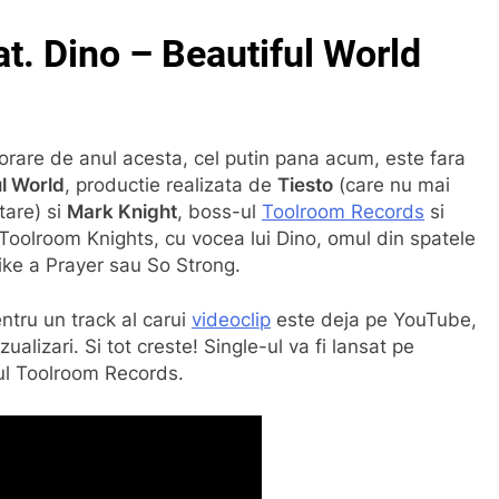
t. Dino – Beautiful World
orare de anul acesta, cel putin pana acum, este fara
ul World
, productie realizata de
Tiesto
(care nu mai
tare) si
Mark Knight
, boss-ul
Toolroom Records
si
i Toolroom Knights, cu vocea lui Dino, omul din spatele
ike a Prayer sau So Strong.
entru un track al carui
videoclip
este deja pe YouTube,
alizari. Si tot creste! Single-ul va fi lansat pe
-ul Toolroom Records.