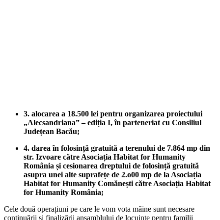
3. alocarea a 18.500 lei pentru organizarea proiectului
„Alecsandriana” – ediția I, în parteneriat cu Consiliul
Județean Bacău;
4. darea în folosință gratuită a terenului de 7.864 mp din
str. Izvoare către Asociația Habitat for Humanity
România și cesionarea dreptului de folosință gratuită
asupra unei alte suprafețe de 2.o00 mp de la Asociația
Habitat for Humanity Comănești către Asociația Habitat
for Humanity România;
Cele două operațiuni pe care le vom vota mâine sunt necesare
continuării și finalizării ansamblului de locuințe pentru familii