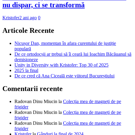
nu dispar, ci se transformă
Kristofer
2 ani ago
0
Articole Recente
Nicușor Dan, momentan în afara curentului de justiție
populară
De ce ortodocșii ar trebui să îi ceară lui Ioachim Băcăuanul să
demisioneze
Unity in Diversity with Kristofer: Top 30 of 2025
2025 la final
De ce cred că Ana Ciceală este viitorul Bucureștiului
Comentarii recente
Radovan Dinu Miucin
la
Colecţia mea de magneţi de pe
frigider
Radovan Dinu Miucin
la
Colecţia mea de magneţi de pe
frigider
Radovan Dinu Miucin
la
Colecţia mea de magneţi de pe
frigider
Kristofer
la
Gânduri la final de 2024