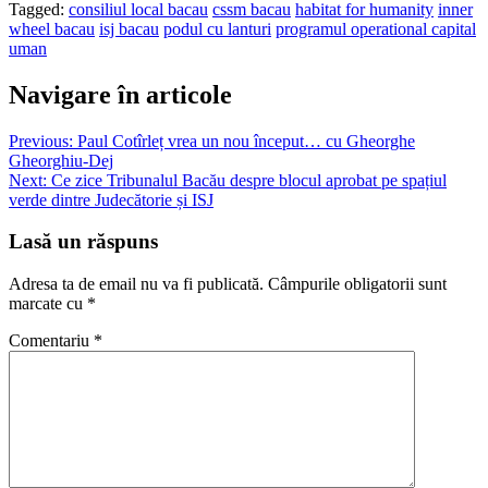
Tagged:
consiliul local bacau
cssm bacau
habitat for humanity
inner
wheel bacau
isj bacau
podul cu lanturi
programul operational capital
uman
Navigare în articole
Previous:
Paul Cotîrleț vrea un nou început… cu Gheorghe
Gheorghiu-Dej
Next:
Ce zice Tribunalul Bacău despre blocul aprobat pe spațiul
verde dintre Judecătorie și ISJ
Lasă un răspuns
Adresa ta de email nu va fi publicată.
Câmpurile obligatorii sunt
marcate cu
*
Comentariu
*