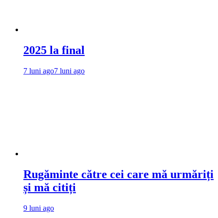
2025 la final
7 luni ago
7 luni ago
Rugăminte către cei care mă urmăriți
și mă citiți
9 luni ago