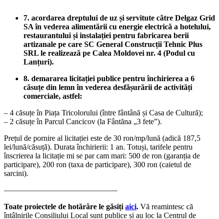
7. acordarea dreptului de uz și servitute către Delgaz Grid
SA în vederea alimentării cu energie electrică a hotelului,
restaurantului și instalației pentru fabricarea berii
artizanale pe care SC General Construcții Tehnic Plus
SRL le realizează pe Calea Moldovei nr. 4 (Podul cu
Lanțuri).
8. demararea licitației publice pentru închirierea a 6
căsuțe din lemn în vederea desfășurării de activități
comerciale, astfel:
– 4 căsuțe în Piața Tricolorului (între fântână și Casa de Cultură);
– 2 căsuțe în Parcul Cancicov (la Fântăna „3 fete”).
Prețul de pornire al licitației este de 30 ron/mp/lună (adică 187,5
lei/lună/căsuță). Durata închirierii: 1 an. Totuși, tarifele pentru
înscrierea la licitație mi se par cam mari: 500 de ron (garanția de
participare), 200 ron (taxa de participare), 300 ron (caietul de
sarcini).
——————————————–
Toate proiectele de hotărâre le găsiți
aici
.
Vă reamintesc că
întâlnirile Consiliului Local sunt publice și au loc la Centrul de