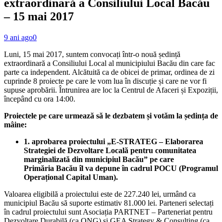
extraordinară a Consiliului Local Bacău
– 15 mai 2017
9 ani ago
0
Luni, 15 mai 2017, suntem convocați într-o nouă ședință
extraordinară a Consiliului Local al municipiului Bacău din care fac
parte ca independent. Alcătuită ca de obicei de primar, ordinea de zi
cuprinde 8 proiecte pe care le vom lua în discuție și care ne vor fi
supuse aprobării. Întrunirea are loc la Centrul de Afaceri și Expoziții,
începând cu ora 14:00.
Proiectele pe care urmează să le dezbatem și votăm la ședința de
mâine:
1. aprobarea proiectului „E-STRATEG – Elaborarea
Strategiei de Dezvoltare Locală pentru comunitatea
marginalizată din municipiul Bacău” pe care
Primăria Bacău îl va depune în cadrul POCU (Programul
Operațional Capital Uman).
Valoarea eligibilă a proiectului este de 227.240 lei, urmând ca
municipiul Bacău să suporte estimativ 81.000 lei. Parteneri selectați
în cadrul proiectului sunt Asociația PARTNET – Parteneriat pentru
Dezvoltare Durabilă (ca ONG) și GEA Strategy & Consulting (ca