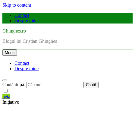
Skip to content
Contact
Despre mine
Ghinghes.ro
Blogul lui Cristian Ghingheș
Menu
Contact
Despre mine
Caută după:
beta
Inițiative