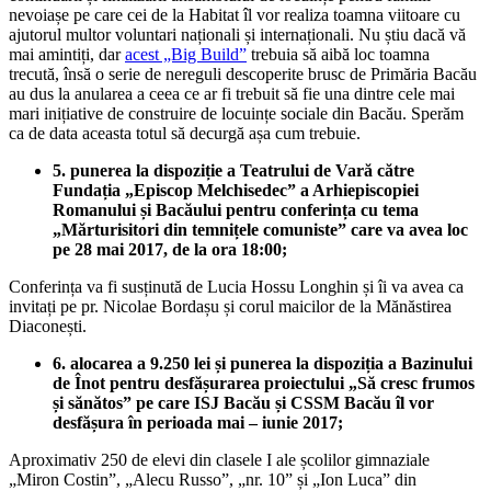
nevoiașe pe care cei de la Habitat îl vor realiza toamna viitoare cu
ajutorul multor voluntari naționali și internaționali. Nu știu dacă vă
mai amintiți, dar
acest „Big Build”
trebuia să aibă loc toamna
trecută, însă o serie de nereguli descoperite brusc de Primăria Bacău
au dus la anularea a ceea ce ar fi trebuit să fie una dintre cele mai
mari inițiative de construire de locuințe sociale din Bacău. Sperăm
ca de data aceasta totul să decurgă așa cum trebuie.
5. punerea la dispoziție a Teatrului de Vară către
Fundația „Episcop Melchisedec” a Arhiepiscopiei
Romanului și Bacăului pentru conferința cu tema
„Mărturisitori din temnițele comuniste” care va avea loc
pe 28 mai 2017, de la ora 18:00;
Conferința va fi susținută de Lucia Hossu Longhin și îi va avea ca
invitați pe pr. Nicolae Bordașu și corul maicilor de la Mănăstirea
Diaconești.
6. alocarea a 9.250 lei și punerea la dispoziția a Bazinului
de Înot pentru desfășurarea proiectului „Să cresc frumos
și sănătos” pe care ISJ Bacău și CSSM Bacău îl vor
desfășura în perioada mai – iunie 2017;
Aproximativ 250 de elevi din clasele I ale școlilor gimnaziale
„Miron Costin”, „Alecu Russo”, „nr. 10” și „Ion Luca” din