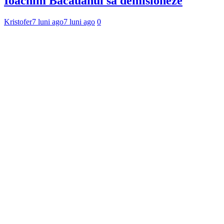
Ioachim Băcăuanul să demisioneze
Kristofer
7 luni ago
7 luni ago
0