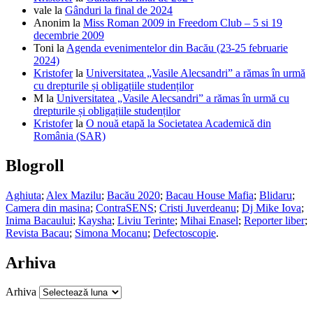
vale
la
Gânduri la final de 2024
Anonim
la
Miss Roman 2009 in Freedom Club – 5 si 19
decembrie 2009
Toni
la
Agenda evenimentelor din Bacău (23-25 februarie
2024)
Kristofer
la
Universitatea „Vasile Alecsandri” a rămas în urmă
cu drepturile și obligațiile studenților
M
la
Universitatea „Vasile Alecsandri” a rămas în urmă cu
drepturile și obligațiile studenților
Kristofer
la
O nouă etapă la Societatea Academică din
România (SAR)
Blogroll
Aghiuta
;
Alex Mazilu
;
Bacău 2020
;
Bacau House Mafia
;
Blidaru
;
Camera din masina
;
ContraSENS
;
Cristi Juverdeanu
;
Dj Mike Iova
;
Inima Bacaului
;
Kaysha
;
Liviu Terinte
;
Mihai Enasel
;
Reporter liber
;
Revista Bacau
;
Simona Mocanu
;
Defectoscopie
.
Arhiva
Arhiva