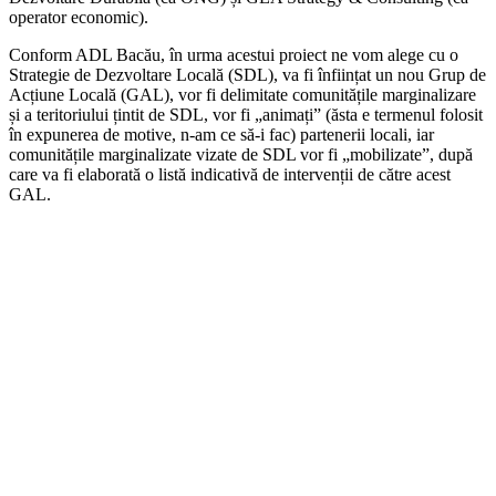
operator economic).
Conform ADL Bacău, în urma acestui proiect ne vom alege cu o
Strategie de Dezvoltare Locală (SDL), va fi înființat un nou Grup de
Acțiune Locală (GAL), vor fi delimitate comunitățile marginalizare
și a teritoriului țintit de SDL, vor fi „animați” (ăsta e termenul folosit
în expunerea de motive, n-am ce să-i fac) partenerii locali, iar
comunitățile marginalizate vizate de SDL vor fi „mobilizate”, după
care va fi elaborată o listă indicativă de intervenții de către acest
GAL.