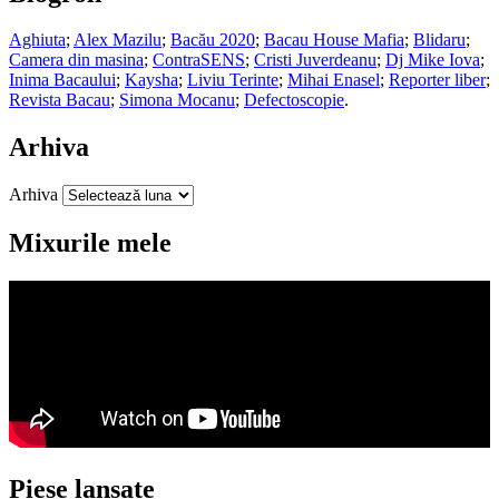
Aghiuta
;
Alex Mazilu
;
Bacău 2020
;
Bacau House Mafia
;
Blidaru
;
Camera din masina
;
ContraSENS
;
Cristi Juverdeanu
;
Dj Mike Iova
;
Inima Bacaului
;
Kaysha
;
Liviu Terinte
;
Mihai Enasel
;
Reporter liber
;
Revista Bacau
;
Simona Mocanu
;
Defectoscopie
.
Arhiva
Arhiva
Mixurile mele
Piese lansate