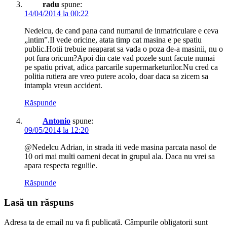
radu
spune:
14/04/2014 la 00:22
Nedelcu, de cand pana cand numarul de inmatriculare e ceva
„intim”.Il vede oricine, atata timp cat masina e pe spatiu
public.Hotii trebuie neaparat sa vada o poza de-a masinii, nu o
pot fura oricum?Apoi din cate vad pozele sunt facute numai
pe spatiu privat, adica parcarile supermarketurilor.Nu cred ca
politia rutiera are vreo putere acolo, doar daca sa zicem sa
intampla vreun accident.
Răspunde
Antonio
spune:
09/05/2014 la 12:20
@Nedelcu Adrian, in strada iti vede masina parcata nasol de
10 ori mai multi oameni decat in grupul ala. Daca nu vrei sa
apara respecta regulile.
Răspunde
Lasă un răspuns
Adresa ta de email nu va fi publicată.
Câmpurile obligatorii sunt