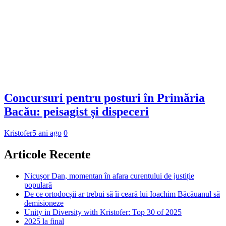
Concursuri pentru posturi în Primăria
Bacău: peisagist și dispeceri
Kristofer
5 ani ago
0
Articole Recente
Nicușor Dan, momentan în afara curentului de justiție
populară
De ce ortodocșii ar trebui să îi ceară lui Ioachim Băcăuanul să
demisioneze
Unity in Diversity with Kristofer: Top 30 of 2025
2025 la final