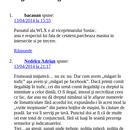
bacaoan
spune:
13/04/2014 la 15:55
Passatul ala WLX e al viceprimarului Sustac.
asta e respectul lui fata de cetateni,parcheaza masina in
intersectie si pe trecere.
Răspunde
Nedelcu Adrian
spune:
13/04/2014 la 21:17
Frumoasă iniţiativă… nu zic nu. Dar cum avem „măgari în
trafic” aşa avem şi „măgari pe facebook”. Dacă primii comit
ilegalităţi în trafic, cei din urmă comit ilegalităţi cu dreptul la
intimitate a celor dintâi. O fi ilegal, imoral şi necivilizat ceea
ce fac, dar asta nu dă dreptul nimănui să le afişeze numerele
de înmatriculare fără acordul lor, expunându-i în acest mod la
„vizite inopinante” din partea hoţilor de maşini, în căutare de
pradă. Iar voi îi serviţi pe tavă. Punctul doi ar fi că de multe
ori este totul de conjunctură, fără să luaţi în seamă prezenţa
semnelor şi indicatoarelor.
Trei…au greşit, sunaţi unde trebuie, poliţia rutieră, poliţia de