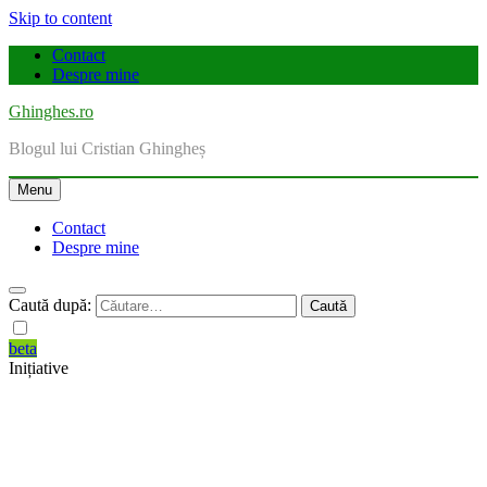
Skip to content
Contact
Despre mine
Ghinghes.ro
Blogul lui Cristian Ghingheș
Menu
Contact
Despre mine
Caută după:
beta
Inițiative