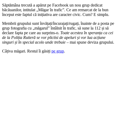
Săptămâna trecută a apărut pe Facebook un nou grup dedicat
băcăuanilor, intitulat „Măgar în trafic”. Ce am remarcat de la bun
început este faptul că inițiativa are caracter civic. Cum? E simplu.
Membrii grupului sunt învățați/încurajați/rugați, înainte de a posta pe
grup fotografia cu „măgarul” întâlnit în trafic, să sune la 112 și să
declare fapta pe care au surprins-o.
Toate acestea în speranța ca cei
de la Poliția Rutieră se vor plictisi de apeluri și vor lua acțiune
singuri și în special acolo unde trebuie
– mai spune deviza grupului.
Câțiva măgari. Restul îi găsiți
pe grup
.