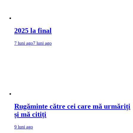
2025 la final
7 luni ago
7 luni ago
Rugăminte către cei care mă urmăriți
și mă citiți
9 luni ago