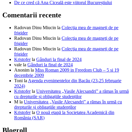
De ce cred că Ana Ciceală este viitorul Bucureștiului
Comentarii recente
Radovan Dinu Miucin
la
Colecţia mea de magneţi de pe
frigider
Radovan Dinu Miucin
la
Colecţia mea de magneţi de pe
frigider
Radovan Dinu Miucin
la
Colecţia mea de magneţi de pe
frigider
Kristofer
la
Gânduri la final de 2024
vale
la
Gânduri la final de 2024
Anonim
la
Miss Roman 2009 in Freedom Club – 5 si 19
decembrie 2009
Toni
la
Agenda evenimentelor din Bacău (23-25 februarie
2024)
Kristofer
la
Universitatea „Vasile Alecsandri” a rămas în urmă
cu drepturile și obligațiile studenților
M
la
Universitatea „Vasile Alecsandri” a rămas în urmă cu
drepturile și obligațiile studenților
Kristofer
la
O nouă etapă la Societatea Academică din
România (SAR)
Blogroll