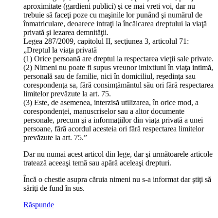
aproximitate (gardieni publici) şi ce mai vreti voi, dar nu
trebuie să faceţi poze cu maşinile lor punând şi numărul de
înmatriculare, deoarece intraţi la încălcarea dreptului la viaţă
privată şi lezarea demnităţii.
Legea 287/2009, capitolul II, secţiunea 3, articolul 71:
„Dreptul la viaţa privată
(1) Orice persoană are dreptul la respectarea vieţii sale private.
(2) Nimeni nu poate fi supus vreunor imixtiuni în viaţa intimă,
personală sau de familie, nici în domiciliul, reşedinţa sau
corespondenţa sa, fără consimţământul său ori fără respectarea
limitelor prevăzute la art. 75.
(3) Este, de asemenea, interzisă utilizarea, în orice mod, a
corespondenţei, manuscriselor sau a altor documente
personale, precum şi a informaţiilor din viaţa privată a unei
persoane, fără acordul acesteia ori fără respectarea limitelor
prevăzute la art. 75.”
Dar nu numai acest articol din lege, dar şi următoarele articole
tratează aceeaşi temă sau apără aceleaşi drepturi.
Încă o chestie asupra căruia nimeni nu s-a informat dar ştiţi să
săriţi de fund în sus.
Răspunde