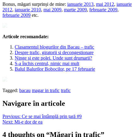
Bonus, măgari surprinși de mine:
ianuarie 2013
,
mai 2012
,
ianuarie
2012
,
ianuarie 2010
,
mai 2009
,
martie 2009
,
februarie 2009
,
februarie 2009
etc.
Articole recomandate:
Clasamentul blogurilor din Bacau – trafic
Despre trafic, giratorii si decongestionare
Ninge şi este polei. Unde sunt drumarii?
S-a închis centrul, nimic mai mult
Balul Balurilor Bobocilor, pe 17 februarie
Tagged:
bacau
magar in trafic
trafic
Navigare în articole
Previous:
Ce se mai întâmplă prin țară #9
Next:
Mi-e dor de ea
4 thoughts on “
Măgari în trafic
”