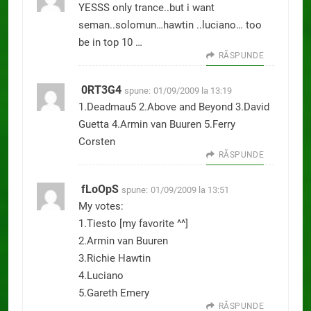
YESSS only trance..but i want
seman..solomun…hawtin ..luciano… too
be in top 10 …
RĂSPUNDE
0RT3G4
spune:
01/09/2009 la 13:19
1.Deadmau5 2.Above and Beyond 3.David
Guetta 4.Armin van Buuren 5.Ferry
Corsten
RĂSPUNDE
fLoOpS
spune:
01/09/2009 la 13:51
My votes:
1.Tiesto [my favorite ^^]
2.Armin van Buuren
3.Richie Hawtin
4.Luciano
5.Gareth Emery
RĂSPUNDE