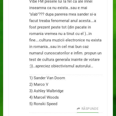
Vibe FM piesele lui la fel ca ale innei
inseamna ca nu exista…sau e mai
"slab"??? dupa parerea mea sander si-a
facut treaba fenomenal anul acesta….a
fost prezent peste tot (din pacate in
romania vremea nu a tinut cu el )…in
fine….cultura muzicii electronice nu exista
in romania…sau in cel mai bun caz
numarul cunoscatorilor e infim. propun un
test de cultura generala inainte de votare
:))…apreciez obiectivismul autorului…
1) Sander Van Doorn
2) Marco V
3) Ashley Walbridge
4) Marcel Woods
5) Ronski Speed
RĂSPUNDE