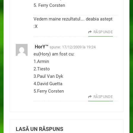
5. Ferry Corsten
Vedem maine rezultatul…. deabia astept
:X
RĂSPUNDE
HorY™
spune:
17/12/2009 la 19:24
eu(Hory) am fost cu:
1.Armin
2.Tiesto
3.Paul Van Dyk
4.David Guetta
5.Ferry Corsten
RĂSPUNDE
LASĂ UN RĂSPUNS