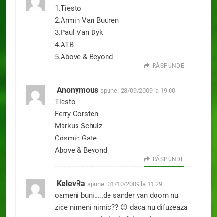
1.Tiesto
2.Armin Van Buuren
3.Paul Van Dyk
4.ATB
5.Above & Beyond
RĂSPUNDE
Anonymous
spune:
28/09/2009 la 19:00
Tiesto
Ferry Corsten
Markus Schulz
Cosmic Gate
Above & Beyond
RĂSPUNDE
KelevRa
spune:
01/10/2009 la 11:29
oameni buni…..de sander van doorn nu
zice nimeni nimic?? 😐 daca nu difuzeaza