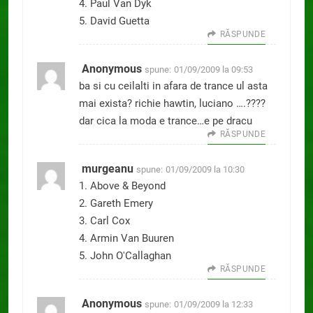
4. Paul Van Dyk
5. David Guetta
RĂSPUNDE
Anonymous
spune:
01/09/2009 la 09:53
ba si cu ceilalti in afara de trance ul asta
mai exista? richie hawtin, luciano ….????
dar cica la moda e trance…e pe dracu
RĂSPUNDE
murgeanu
spune:
01/09/2009 la 10:30
1. Above & Beyond
2. Gareth Emery
3. Carl Cox
4. Armin Van Buuren
5. John O'Callaghan
RĂSPUNDE
Anonymous
spune:
01/09/2009 la 12:33