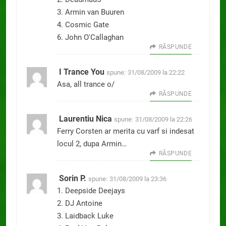
3. Armin van Buuren
4. Cosmic Gate
6. John O'Callaghan
RĂSPUNDE
I Trance You
spune:
31/08/2009 la 22:22
Asa, all trance o/
RĂSPUNDE
Laurentiu Nica
spune:
31/08/2009 la 22:26
Ferry Corsten ar merita cu varf si indesat
locul 2, dupa Armin…
RĂSPUNDE
Sorin P.
spune:
31/08/2009 la 23:36
1. Deepside Deejays
2. DJ Antoine
3. Laidback Luke