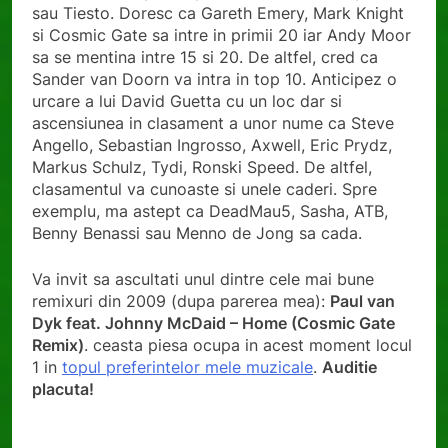
sau Tiesto. Doresc ca Gareth Emery, Mark Knight
si Cosmic Gate sa intre in primii 20 iar Andy Moor
sa se mentina intre 15 si 20. De altfel, cred ca
Sander van Doorn va intra in top 10. Anticipez o
urcare a lui David Guetta cu un loc dar si
ascensiunea in clasament a unor nume ca Steve
Angello, Sebastian Ingrosso, Axwell, Eric Prydz,
Markus Schulz, Tydi, Ronski Speed. De altfel,
clasamentul va cunoaste si unele caderi. Spre
exemplu, ma astept ca DeadMau5, Sasha, ATB,
Benny Benassi sau Menno de Jong sa cada.
Va invit sa ascultati unul dintre cele mai bune
remixuri din 2009 (dupa parerea mea):
Paul van
Dyk feat. Johnny McDaid – Home (Cosmic Gate
Remix)
.
ceasta piesa ocupa in acest moment locul
1 in
topul preferintelor mele muzicale
.
Auditie
placuta!