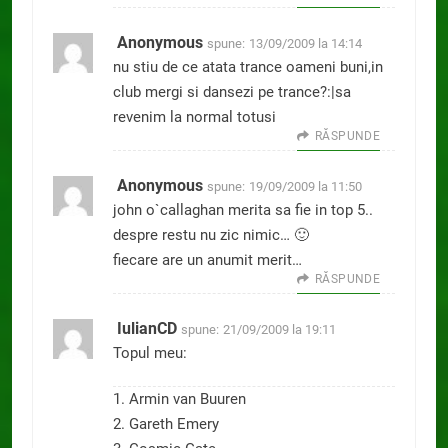
Anonymous
spune:
13/09/2009 la 14:14
nu stiu de ce atata trance oameni buni,in
club mergi si dansezi pe trance?:|sa
revenim la normal totusi
RĂSPUNDE
Anonymous
spune:
19/09/2009 la 11:50
john o`callaghan merita sa fie in top 5..
despre restu nu zic nimic… 🙂
fiecare are un anumit merit…
RĂSPUNDE
IulianCD
spune:
21/09/2009 la 19:11
Topul meu:
1. Armin van Buuren
2. Gareth Emery