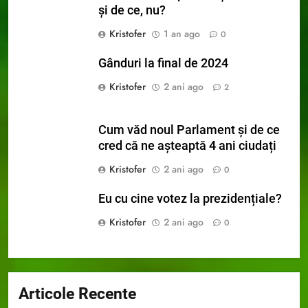
și de ce, nu?
Kristofer
1 an ago
0
Gânduri la final de 2024
Kristofer
2 ani ago
2
Cum văd noul Parlament și de ce
cred că ne așteaptă 4 ani ciudați
Kristofer
2 ani ago
0
Eu cu cine votez la prezidențiale?
Kristofer
2 ani ago
0
Articole Recente