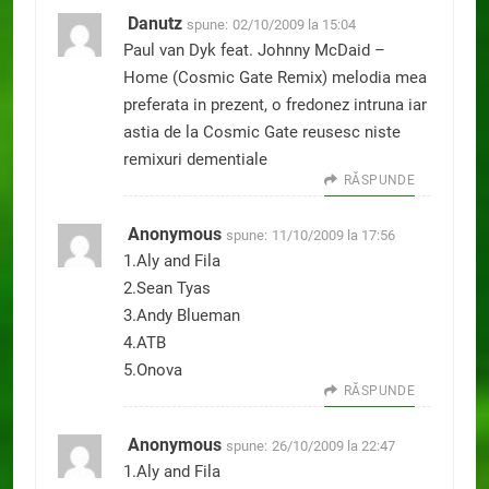
Danutz
spune:
02/10/2009 la 15:04
Paul van Dyk feat. Johnny McDaid –
Home (Cosmic Gate Remix) melodia mea
preferata in prezent, o fredonez intruna iar
astia de la Cosmic Gate reusesc niste
remixuri dementiale
RĂSPUNDE
Anonymous
spune:
11/10/2009 la 17:56
1.Aly and Fila
2.Sean Tyas
3.Andy Blueman
4.ATB
5.Onova
RĂSPUNDE
Anonymous
spune:
26/10/2009 la 22:47
1.Aly and Fila