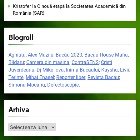
Kristofer
la
O nouă etapă la Societatea Academică din
România (SAR)
Blogroll
Aghiuta
;
Alex Mazilu
;
Bacău 2020
;
Bacau House Mafia
;
Blidaru
;
Camera din masina
;
ContraSENS
;
Cristi
Juverdeanu
;
Dj Mike Iova
;
Inima Bacaului
;
Kaysha
;
Liviu
Terinte
;
Mihai Enasel
;
Reporter liber
;
Revista Bacau
;
Simona Mocanu
;
Defectoscopie
.
Arhiva
Arhiva