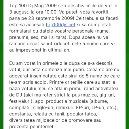
Top 100 Dj Mag 2009 si-a deschis liniile de vot in
3 august, la ora 10:00. Va puteti vota favoritii
pana pe 23 septembrie 2009! Ce trebuie sa faceti
este sa accesati
top100djs.net
si sa completati
formularul cu datele voastre personale (nume,
prenume, sex, mail si tara). Dupa aceea nu va
ramane decat sa introduceti cele 5 nume care v-
au impresionat in ultimul an.
Eu am votat in primele zile dupa ce s-a deschis
votul, dar asta conteaza mai putin. Ceea ce are cu
adevarat insemnatate este sirul de 5 nume pe care
le-am scris acolo. Printre criteriile care au stat la
baza votului meu se afla in primul rand activitatea
de DJ (aici ma refer strict la pus muzica, gig-uri,
festivaluri), apoi productia muzicala (albume,
compilatii, single-uri, remixuri, EP-uri, LP-uri, etc.),
constanta, relatia cu fanii, popularitatea,
diversitatea mijloacelor de promovare sau
prezenta pe internet.