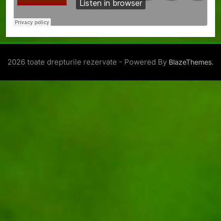
2026 toate drepturile rezervate - Powered By
.
BlazeThemes