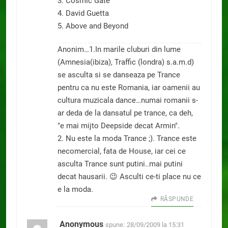
3. Cosmic Gate
4. David Guetta
5. Above and Beyond
Anonim…1.In marile cluburi din lume
(Amnesia(ibiza), Traffic (londra) s.a.m.d)
se asculta si se danseaza pe Trance
pentru ca nu este Romania, iar oamenii au
cultura muzicala dance…numai romanii s-
ar deda de la dansatul pe trance, ca deh,
"e mai mijto Deepside decat Armin".
2. Nu este la moda Trance ;). Trance este
necomercial, fata de House, iar cei ce
asculta Trance sunt putini..mai putini
decat hausarii. 😉 Asculti ce-ti place nu ce
e la moda.
RĂSPUNDE
Anonymous
spune:
28/09/2009 la 15:31