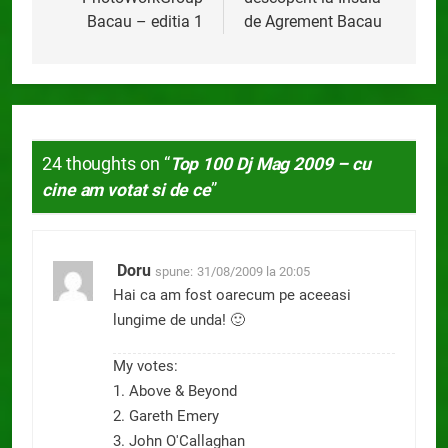
articole
Bacau – editia 1
de Agrement Bacau
24 thoughts on “
Top 100 Dj Mag 2009 – cu
cine am votat si de ce
”
Doru
spune:
31/08/2009 la 20:05
Hai ca am fost oarecum pe aceeasi
lungime de unda! 🙂
My votes:
1. Above & Beyond
2. Gareth Emery
3. John O'Callaghan