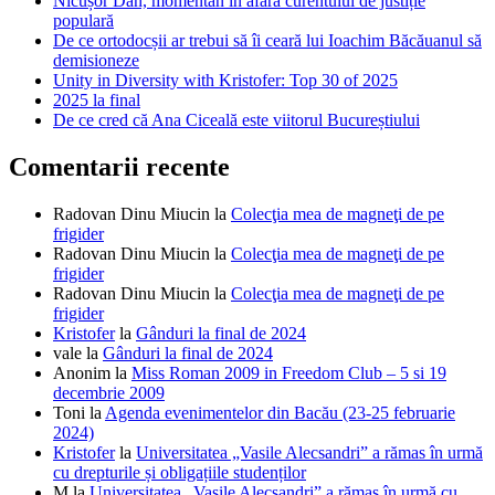
Nicușor Dan, momentan în afara curentului de justiție
populară
De ce ortodocșii ar trebui să îi ceară lui Ioachim Băcăuanul să
demisioneze
Unity in Diversity with Kristofer: Top 30 of 2025
2025 la final
De ce cred că Ana Ciceală este viitorul Bucureștiului
Comentarii recente
Radovan Dinu Miucin
la
Colecţia mea de magneţi de pe
frigider
Radovan Dinu Miucin
la
Colecţia mea de magneţi de pe
frigider
Radovan Dinu Miucin
la
Colecţia mea de magneţi de pe
frigider
Kristofer
la
Gânduri la final de 2024
vale
la
Gânduri la final de 2024
Anonim
la
Miss Roman 2009 in Freedom Club – 5 si 19
decembrie 2009
Toni
la
Agenda evenimentelor din Bacău (23-25 februarie
2024)
Kristofer
la
Universitatea „Vasile Alecsandri” a rămas în urmă
cu drepturile și obligațiile studenților
M
la
Universitatea „Vasile Alecsandri” a rămas în urmă cu