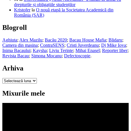
drepturile și obligațiile studenților
Kristofer
la
O nouă etapă la Societatea Academică din
România (SAR)
Blogroll
Aghiuta
;
Alex Mazilu
;
Bacău 2020
;
Bacau House Mafia
;
Blidaru
;
Camera din masina
;
ContraSENS
;
Cristi Juverdeanu
;
Dj Mike Iova
;
Inima Bacaului
;
Kaysha
;
Liviu Terinte
;
Mihai Enasel
;
Reporter liber
;
Revista Bacau
;
Simona Mocanu
;
Defectoscopie
.
Arhiva
Arhiva
Mixurile mele