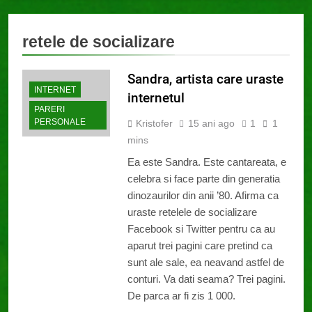
retele de socializare
Sandra, artista care uraste
INTERNET
internetul
PARERI
PERSONALE
Kristofer
15 ani ago
1
1
mins
Ea este Sandra. Este cantareata, e
celebra si face parte din generatia
dinozaurilor din anii ’80. Afirma ca
uraste retelele de socializare
Facebook si Twitter pentru ca au
aparut trei pagini care pretind ca
sunt ale sale, ea neavand astfel de
conturi. Va dati seama? Trei pagini.
De parca ar fi zis 1 000.