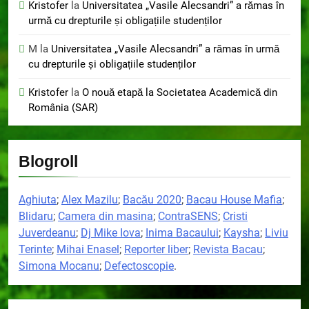
Kristofer
la
Universitatea „Vasile Alecsandri” a rămas în
urmă cu drepturile și obligațiile studenților
M
la
Universitatea „Vasile Alecsandri” a rămas în urmă
cu drepturile și obligațiile studenților
Kristofer
la
O nouă etapă la Societatea Academică din
România (SAR)
Blogroll
Aghiuta
;
Alex Mazilu
;
Bacău 2020
;
Bacau House Mafia
;
Blidaru
;
Camera din masina
;
ContraSENS
;
Cristi
Juverdeanu
;
Dj Mike Iova
;
Inima Bacaului
;
Kaysha
;
Liviu
Terinte
;
Mihai Enasel
;
Reporter liber
;
Revista Bacau
;
Simona Mocanu
;
Defectoscopie
.