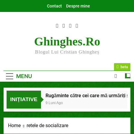
Skip
Contact
Despre mine
to
content
Ghinghes.ro
Blogul Lui Cristian Ghingheș
beta
MENU
2025 la final
Rugăminte către cei care mă urmăriți și mă 
INIȚIATIVE
7 Luni Ago
9 Luni Ago
Home
retele de socializare