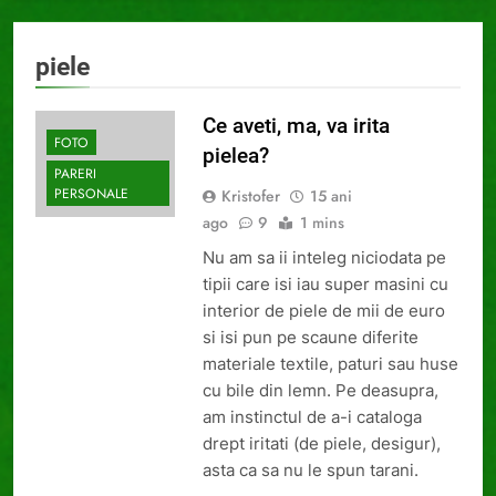
piele
Ce aveti, ma, va irita
FOTO
pielea?
PARERI
PERSONALE
Kristofer
15 ani
ago
9
1 mins
Nu am sa ii inteleg niciodata pe
tipii care isi iau super masini cu
interior de piele de mii de euro
si isi pun pe scaune diferite
materiale textile, paturi sau huse
cu bile din lemn. Pe deasupra,
am instinctul de a-i cataloga
drept iritati (de piele, desigur),
asta ca sa nu le spun tarani.