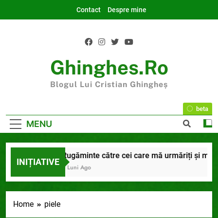
Skip
Contact
Despre mine
to
content
Ghinghes.ro
Blogul Lui Cristian Ghingheș
beta
MENU
25 la final
Rugăminte către cei care mă urmăriți și mă cit
INIȚIATIVE
uni Ago
9 Luni Ago
Home
piele