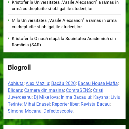
Kristofer
la
Universitatea „Vasile Alecsandri” a rămas în
urmă cu drepturile și obligațiile studenților
M
la
Universitatea „Vasile Alecsandri” a rămas în urmă
cu drepturile și obligațiile studenților
Kristofer
la
O nouă etapă la Societatea Academică din
România (SAR)
Blogroll
Aghiuta
;
Alex Mazilu
;
Bacău 2020
;
Bacau House Mafia
;
Blidaru
;
Camera din masina
;
ContraSENS
;
Cristi
Juverdeanu
;
Dj Mike Iova
;
Inima Bacaului
;
Kaysha
;
Liviu
Terinte
;
Mihai Enasel
;
Reporter liber
;
Revista Bacau
;
Simona Mocanu
;
Defectoscopie
.