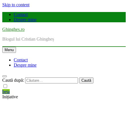
Skip to content
Contact
Despre mine
Ghinghes.ro
Blogul lui Cristian Ghingheș
Menu
Contact
Despre mine
Caută după:
beta
Inițiative