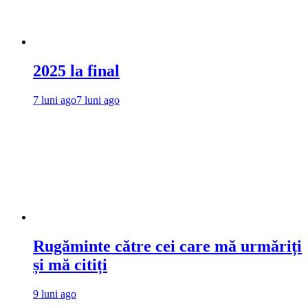
2025 la final
7 luni ago
7 luni ago
Rugăminte către cei care mă urmăriți
și mă citiți
9 luni ago