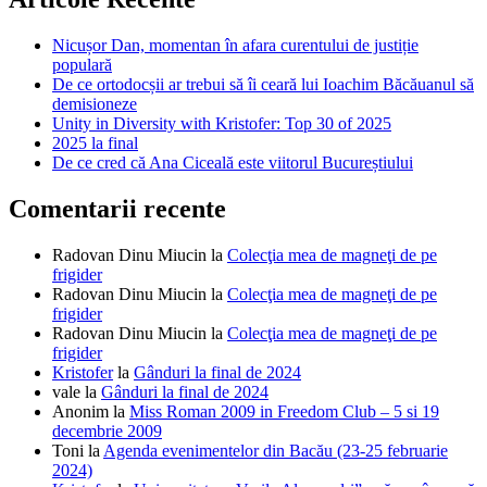
Nicușor Dan, momentan în afara curentului de justiție
populară
De ce ortodocșii ar trebui să îi ceară lui Ioachim Băcăuanul să
demisioneze
Unity in Diversity with Kristofer: Top 30 of 2025
2025 la final
De ce cred că Ana Ciceală este viitorul Bucureștiului
Comentarii recente
Radovan Dinu Miucin
la
Colecţia mea de magneţi de pe
frigider
Radovan Dinu Miucin
la
Colecţia mea de magneţi de pe
frigider
Radovan Dinu Miucin
la
Colecţia mea de magneţi de pe
frigider
Kristofer
la
Gânduri la final de 2024
vale
la
Gânduri la final de 2024
Anonim
la
Miss Roman 2009 in Freedom Club – 5 si 19
decembrie 2009
Toni
la
Agenda evenimentelor din Bacău (23-25 februarie
2024)