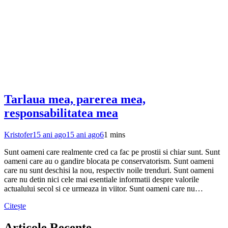
Tarlaua mea, parerea mea,
responsabilitatea mea
Kristofer
15 ani ago
15 ani ago
6
1 mins
Sunt oameni care realmente cred ca fac pe prostii si chiar sunt. Sunt
oameni care au o gandire blocata pe conservatorism. Sunt oameni
care nu sunt deschisi la nou, respectiv noile trenduri. Sunt oameni
care nu detin nici cele mai esentiale informatii despre valorile
actualului secol si ce urmeaza in viitor. Sunt oameni care nu…
Citește
Articole Recente