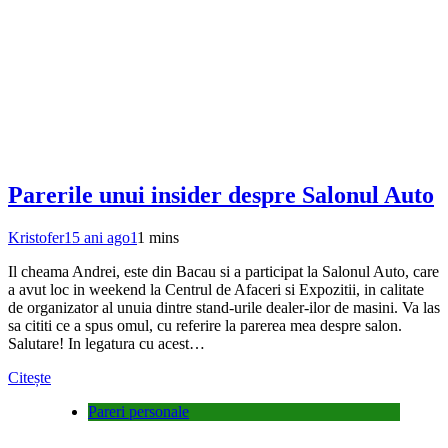
Parerile unui insider despre Salonul Auto
Kristofer
15 ani ago
1
1 mins
Il cheama Andrei, este din Bacau si a participat la Salonul Auto, care
a avut loc in weekend la Centrul de Afaceri si Expozitii, in calitate
de organizator al unuia dintre stand-urile dealer-ilor de masini. Va las
sa cititi ce a spus omul, cu referire la parerea mea despre salon.
Salutare! In legatura cu acest…
Citește
Pareri personale