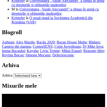
Kristofer
la
Universitatea „Vasile Alecsandri” a rămas în urmă
cu drepturile și obligațiile studenților
M
la
Universitatea „Vasile Alecsandri” a rămas în urmă cu
drepturile și obligațiile studenților
Kristofer
la
O nouă etapă la Societatea Academică din
România (SAR)
Blogroll
Aghiuta
;
Alex Mazilu
;
Bacău 2020
;
Bacau House Mafia
;
Blidaru
;
Camera din masina
;
ContraSENS
;
Cristi Juverdeanu
;
Dj Mike Iova
;
Inima Bacaului
;
Kaysha
;
Liviu Terinte
;
Mihai Enasel
;
Reporter liber
;
Revista Bacau
;
Simona Mocanu
;
Defectoscopie
.
Arhiva
Arhiva
Mixurile mele