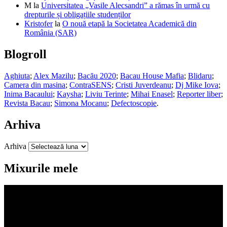
M
la
Universitatea „Vasile Alecsandri” a rămas în urmă cu
drepturile și obligațiile studenților
Kristofer
la
O nouă etapă la Societatea Academică din
România (SAR)
Blogroll
Aghiuta
;
Alex Mazilu
;
Bacău 2020
;
Bacau House Mafia
;
Blidaru
;
Camera din masina
;
ContraSENS
;
Cristi Juverdeanu
;
Dj Mike Iova
;
Inima Bacaului
;
Kaysha
;
Liviu Terinte
;
Mihai Enasel
;
Reporter liber
;
Revista Bacau
;
Simona Mocanu
;
Defectoscopie
.
Arhiva
Arhiva
Mixurile mele