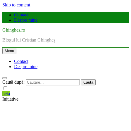
Skip to content
Contact
Despre mine
Ghinghes.ro
Blogul lui Cristian Ghingheș
Menu
Contact
Despre mine
Caută după:
beta
Inițiative