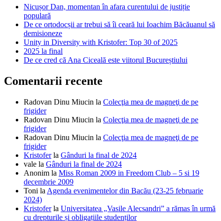
Nicușor Dan, momentan în afara curentului de justiție
populară
De ce ortodocșii ar trebui să îi ceară lui Ioachim Băcăuanul să
demisioneze
Unity in Diversity with Kristofer: Top 30 of 2025
2025 la final
De ce cred că Ana Ciceală este viitorul Bucureștiului
Comentarii recente
Radovan Dinu Miucin
la
Colecţia mea de magneţi de pe
frigider
Radovan Dinu Miucin
la
Colecţia mea de magneţi de pe
frigider
Radovan Dinu Miucin
la
Colecţia mea de magneţi de pe
frigider
Kristofer
la
Gânduri la final de 2024
vale
la
Gânduri la final de 2024
Anonim
la
Miss Roman 2009 in Freedom Club – 5 si 19
decembrie 2009
Toni
la
Agenda evenimentelor din Bacău (23-25 februarie
2024)
Kristofer
la
Universitatea „Vasile Alecsandri” a rămas în urmă
cu drepturile și obligațiile studenților