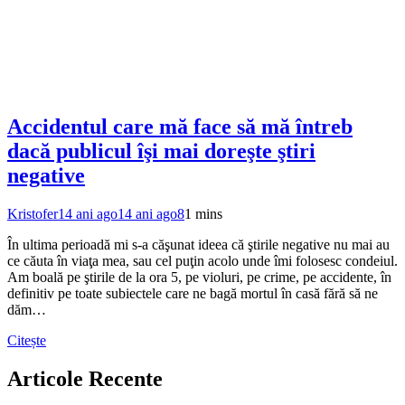
Accidentul care mă face să mă întreb
dacă publicul îşi mai doreşte ştiri
negative
Kristofer
14 ani ago
14 ani ago
8
1 mins
În ultima perioadă mi s-a căşunat ideea că ştirile negative nu mai au
ce căuta în viaţa mea, sau cel puţin acolo unde îmi folosesc condeiul.
Am boală pe ştirile de la ora 5, pe violuri, pe crime, pe accidente, în
definitiv pe toate subiectele care ne bagă mortul în casă fără să ne
dăm…
Citește
Articole Recente