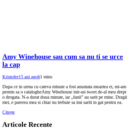
Amy Winehouse sau cum sa nu ti se urce
la cap
Kristofer
15 ani ago
6
1 mins
Dupa ce in urma cu cateva minute a fost anuntata moartea ei, mi-am
permis sa o catalogheAmy Winehouse intr-un tweet de-al meu drept
o drogata. N-a durat doua minute, iar „fanii” au sarit pe mine. Dragii
mei, e parerea mea si chiar nu trebuie sa imi sariti in gat pentru ea.
Citește
Articole Recente