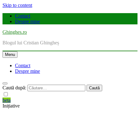
Skip to content
Contact
Despre mine
Ghinghes.ro
Blogul lui Cristian Ghingheș
Menu
Contact
Despre mine
Caută după:
beta
Inițiative