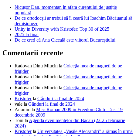
Nicușor Dan, momentan în afara curentului de justiție
populară
De ce ortodocșii ar trebui să îi ceară lui Ioachim Băcăuanul să
demisioneze
Unity in Diversity with Kristofer: Top 30 of 2025
2025 la final
De ce cred că Ana Ciceală este viitorul Bucureștiului
Comentarii recente
Radovan Dinu Miucin
la
Colecţia mea de magneţi de pe
frigider
Radovan Dinu Miucin
la
Colecţia mea de magneţi de pe
frigider
Radovan Dinu Miucin
la
Colecţia mea de magneţi de pe
frigider
Kristofer
la
Gânduri la final de 2024
vale
la
Gânduri la final de 2024
Anonim
la
Miss Roman 2009 in Freedom Club – 5 si 19
decembrie 2009
Toni
la
Agenda evenimentelor din Bacău (23-25 februarie
2024)
Kristofer
la
Universitatea „Vasile Alecsandri” a rămas în urmă