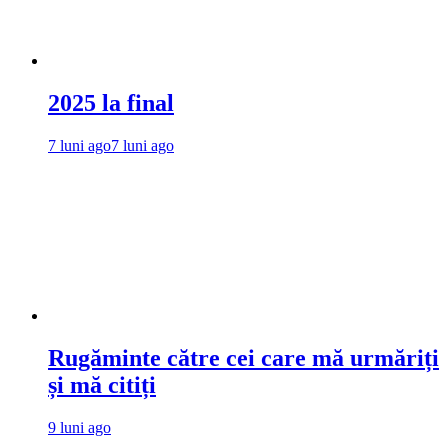
2025 la final
7 luni ago
7 luni ago
Rugăminte către cei care mă urmăriți
și mă citiți
9 luni ago