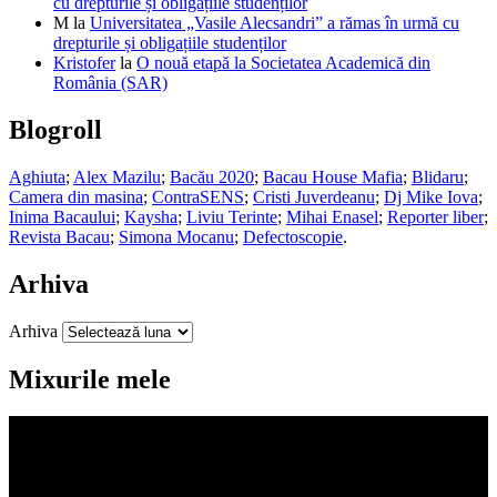
cu drepturile și obligațiile studenților
M
la
Universitatea „Vasile Alecsandri” a rămas în urmă cu
drepturile și obligațiile studenților
Kristofer
la
O nouă etapă la Societatea Academică din
România (SAR)
Blogroll
Aghiuta
;
Alex Mazilu
;
Bacău 2020
;
Bacau House Mafia
;
Blidaru
;
Camera din masina
;
ContraSENS
;
Cristi Juverdeanu
;
Dj Mike Iova
;
Inima Bacaului
;
Kaysha
;
Liviu Terinte
;
Mihai Enasel
;
Reporter liber
;
Revista Bacau
;
Simona Mocanu
;
Defectoscopie
.
Arhiva
Arhiva
Mixurile mele