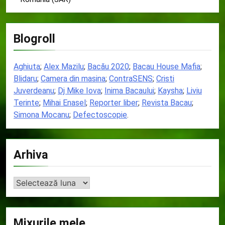
Blogroll
Aghiuta
;
Alex Mazilu
;
Bacău 2020
;
Bacau House Mafia
;
Blidaru
;
Camera din masina
;
ContraSENS
;
Cristi
Juverdeanu
;
Dj Mike Iova
;
Inima Bacaului
;
Kaysha
;
Liviu
Terinte
;
Mihai Enasel
;
Reporter liber
;
Revista Bacau
;
Simona Mocanu
;
Defectoscopie
.
Arhiva
Arhiva
Mixurile mele