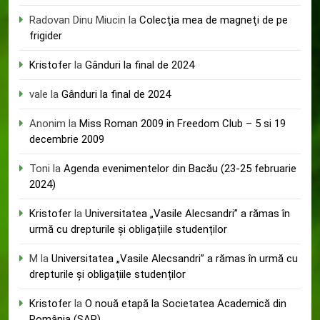
Radovan Dinu Miucin
la
Colecţia mea de magneţi de pe
frigider
Kristofer
la
Gânduri la final de 2024
vale
la
Gânduri la final de 2024
Anonim
la
Miss Roman 2009 in Freedom Club – 5 si 19
decembrie 2009
Toni
la
Agenda evenimentelor din Bacău (23-25 februarie
2024)
Kristofer
la
Universitatea „Vasile Alecsandri” a rămas în
urmă cu drepturile și obligațiile studenților
M
la
Universitatea „Vasile Alecsandri” a rămas în urmă cu
drepturile și obligațiile studenților
Kristofer
la
O nouă etapă la Societatea Academică din
România (SAR)