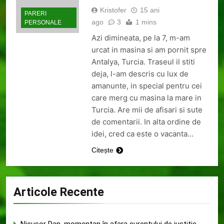
Kristofer
15 ani
PARERI
ago
3
1 mins
PERSONALE
Azi dimineata, pe la 7, m-am
urcat in masina si am pornit spre
Antalya, Turcia. Traseul il stiti
deja, l-am descris cu lux de
amanunte, in special pentru cei
care merg cu masina la mare in
Turcia. Are mii de afisari si sute
de comentarii. In alta ordine de
idei, cred ca este o vacanta…
Citește
Articole Recente
Nicușor Dan, momentan în afara curentului de justiție