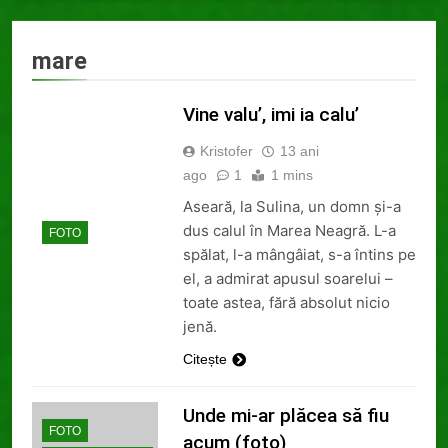
de an școlar: fără
fondul clasei, fără
2 Ani Ago
fondul școlii
Proiect depus pentru
mare
tinerii și organizațiile
din Bacău
2 Ani Ago
Vine valu’, imi ia calu’
Harta și programul
terenurilor de sport
Kristofer
13 ani
publice din municipiul
2 Ani Ago
ago
Bacău
1
1 mins
Un pas înainte pentru
accesibilizarea
Aseară, la Sulina, un domn și-a
trotuarelor din Bacău
dus calul în Marea Neagră. L-a
2 Ani Ago
FOTO
spălat, l-a mângâiat, s-a întins pe
el, a admirat apusul soarelui –
toate astea, fără absolut nicio
jenă.
Citește
Unde mi-ar plăcea să fiu
FOTO
acum (foto)