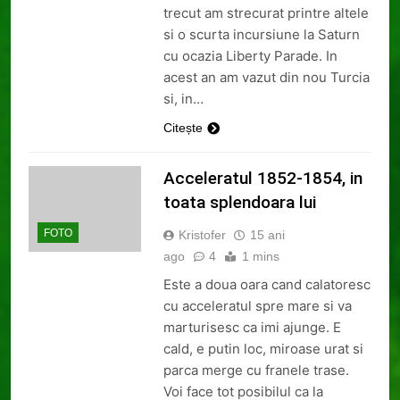
trecut am strecurat printre altele
si o scurta incursiune la Saturn
cu ocazia Liberty Parade. In
acest an am vazut din nou Turcia
si, in…
Citește
Acceleratul 1852-1854, in
toata splendoara lui
FOTO
Kristofer
15 ani
ago
4
1 mins
Este a doua oara cand calatoresc
cu acceleratul spre mare si va
marturisesc ca imi ajunge. E
cald, e putin loc, miroase urat si
parca merge cu franele trase.
Voi face tot posibilul ca la