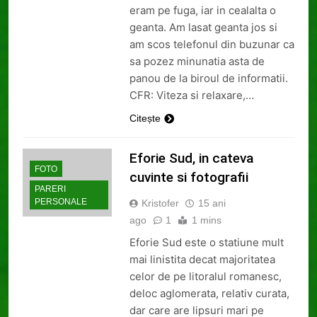
eram pe fuga, iar in cealalta o
geanta. Am lasat geanta jos si
am scos telefonul din buzunar ca
sa pozez minunatia asta de
panou de la biroul de informatii.
CFR: Viteza si relaxare,…
Citește
Eforie Sud, in cateva
FOTO
cuvinte si fotografii
PARERI
PERSONALE
Kristofer
15 ani
ago
1
1 mins
Eforie Sud este o statiune mult
mai linistita decat majoritatea
celor de pe litoralul romanesc,
deloc aglomerata, relativ curata,
dar care are lipsuri mari pe