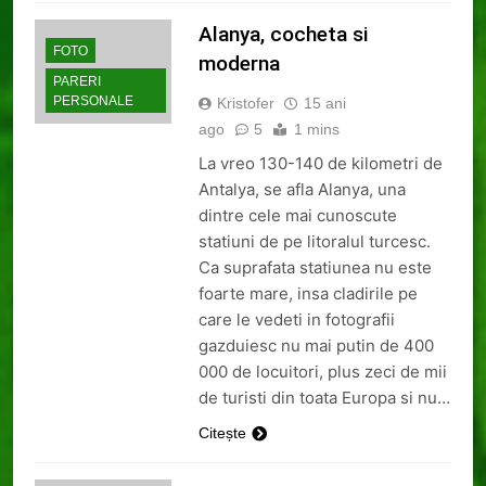
Alanya, cocheta si
FOTO
moderna
PARERI
PERSONALE
Kristofer
15 ani
ago
5
1 mins
La vreo 130-140 de kilometri de
Antalya, se afla Alanya, una
dintre cele mai cunoscute
statiuni de pe litoralul turcesc.
Ca suprafata statiunea nu este
foarte mare, insa cladirile pe
care le vedeti in fotografii
gazduiesc nu mai putin de 400
000 de locuitori, plus zeci de mii
de turisti din toata Europa si nu…
Citește