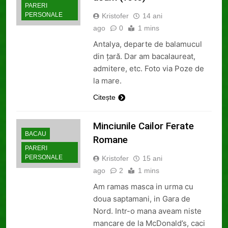
PARERI
PERSONALE
Kristofer
14 ani
ago
0
1 mins
Antalya, departe de balamucul
din ţară. Dar am bacalaureat,
admitere, etc. Foto via Poze de
la mare.
Citește
Minciunile Cailor Ferate
BACAU
Romane
PARERI
PERSONALE
Kristofer
15 ani
ago
2
1 mins
Am ramas masca in urma cu
doua saptamani, in Gara de
Nord. Intr-o mana aveam niste
mancare de la McDonald’s, caci