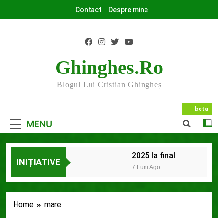
Skip
Contact
Despre mine
to
content
Ghinghes.ro
Blogul Lui Cristian Ghingheș
beta
MENU
2025 la final
INIȚIATIVE
7 Luni Ago
Rugăminte către cei
care mă urmăriți și
mă citiți
9 Luni Ago
Home
mare
Mesajul meu de început