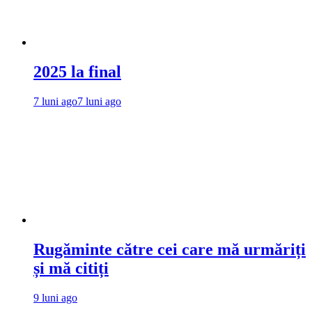
2025 la final
7 luni ago
7 luni ago
Rugăminte către cei care mă urmăriți
și mă citiți
9 luni ago