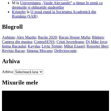
M
la
Universitatea „Vasile Alecsandri” a rămas în urmă cu
drepturile și obligațiile studenților
Kristofer
la
O nouă etapă la Societatea Academică din
România (SAR)
Blogroll
Aghiuta
;
Alex Mazilu
;
Bacău 2020
;
Bacau House Mafia
;
Blidaru
;
Camera din masina
;
ContraSENS
;
Cristi Juverdeanu
;
Dj Mike Iova
;
Inima Bacaului
;
Kaysha
;
Liviu Terinte
;
Mihai Enasel
;
Reporter liber
;
Revista Bacau
;
Simona Mocanu
;
Defectoscopie
.
Arhiva
Arhiva
Mixurile mele