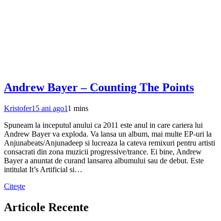
Andrew Bayer – Counting The Points
Kristofer
15 ani ago
1
1 mins
Spuneam la inceputul anului ca 2011 este anul in care cariera lui
Andrew Bayer va exploda. Va lansa un album, mai multe EP-uri la
Anjunabeats/Anjunadeep si lucreaza la cateva remixuri pentru artisti
consacrati din zona muzicii progressive/trance. Ei bine, Andrew
Bayer a anuntat de curand lansarea albumului sau de debut. Este
intitulat It’s Artificial si…
Citește
Articole Recente