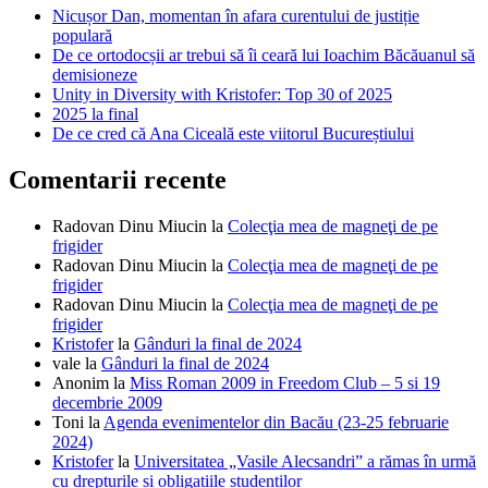
Nicușor Dan, momentan în afara curentului de justiție
populară
De ce ortodocșii ar trebui să îi ceară lui Ioachim Băcăuanul să
demisioneze
Unity in Diversity with Kristofer: Top 30 of 2025
2025 la final
De ce cred că Ana Ciceală este viitorul Bucureștiului
Comentarii recente
Radovan Dinu Miucin
la
Colecţia mea de magneţi de pe
frigider
Radovan Dinu Miucin
la
Colecţia mea de magneţi de pe
frigider
Radovan Dinu Miucin
la
Colecţia mea de magneţi de pe
frigider
Kristofer
la
Gânduri la final de 2024
vale
la
Gânduri la final de 2024
Anonim
la
Miss Roman 2009 in Freedom Club – 5 si 19
decembrie 2009
Toni
la
Agenda evenimentelor din Bacău (23-25 februarie
2024)
Kristofer
la
Universitatea „Vasile Alecsandri” a rămas în urmă
cu drepturile și obligațiile studenților