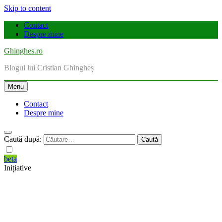
Skip to content
Contact
Despre mine
Ghinghes.ro
Blogul lui Cristian Ghingheș
Menu
Contact
Despre mine
Caută după:
beta
Inițiative