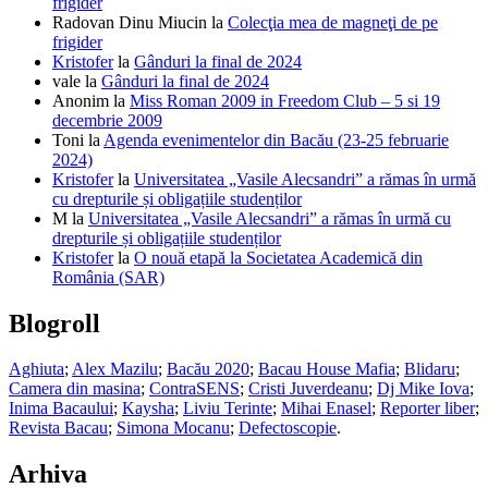
frigider
Radovan Dinu Miucin
la
Colecţia mea de magneţi de pe
frigider
Kristofer
la
Gânduri la final de 2024
vale
la
Gânduri la final de 2024
Anonim
la
Miss Roman 2009 in Freedom Club – 5 si 19
decembrie 2009
Toni
la
Agenda evenimentelor din Bacău (23-25 februarie
2024)
Kristofer
la
Universitatea „Vasile Alecsandri” a rămas în urmă
cu drepturile și obligațiile studenților
M
la
Universitatea „Vasile Alecsandri” a rămas în urmă cu
drepturile și obligațiile studenților
Kristofer
la
O nouă etapă la Societatea Academică din
România (SAR)
Blogroll
Aghiuta
;
Alex Mazilu
;
Bacău 2020
;
Bacau House Mafia
;
Blidaru
;
Camera din masina
;
ContraSENS
;
Cristi Juverdeanu
;
Dj Mike Iova
;
Inima Bacaului
;
Kaysha
;
Liviu Terinte
;
Mihai Enasel
;
Reporter liber
;
Revista Bacau
;
Simona Mocanu
;
Defectoscopie
.
Arhiva