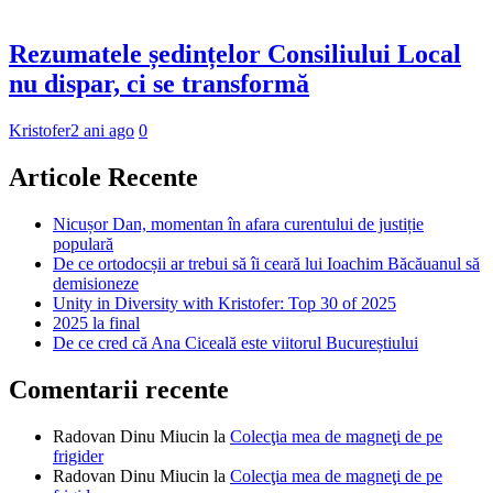
Rezumatele ședințelor Consiliului Local
nu dispar, ci se transformă
Kristofer
2 ani ago
0
Articole Recente
Nicușor Dan, momentan în afara curentului de justiție
populară
De ce ortodocșii ar trebui să îi ceară lui Ioachim Băcăuanul să
demisioneze
Unity in Diversity with Kristofer: Top 30 of 2025
2025 la final
De ce cred că Ana Ciceală este viitorul Bucureștiului
Comentarii recente
Radovan Dinu Miucin
la
Colecţia mea de magneţi de pe
frigider
Radovan Dinu Miucin
la
Colecţia mea de magneţi de pe