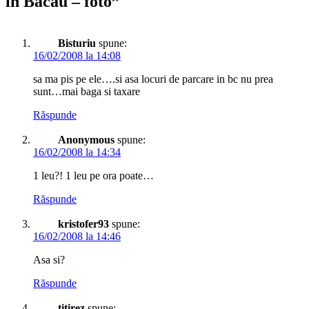
in Bacau – foto
”
Bisturiu
spune:
16/02/2008 la 14:08
sa ma pis pe ele….si asa locuri de parcare in bc nu prea
sunt…mai baga si taxare
Răspunde
Anonymous
spune:
16/02/2008 la 14:34
1 leu?! 1 leu pe ora poate…
Răspunde
kristofer93
spune:
16/02/2008 la 14:46
Asa si?
Răspunde
titirez
spune: