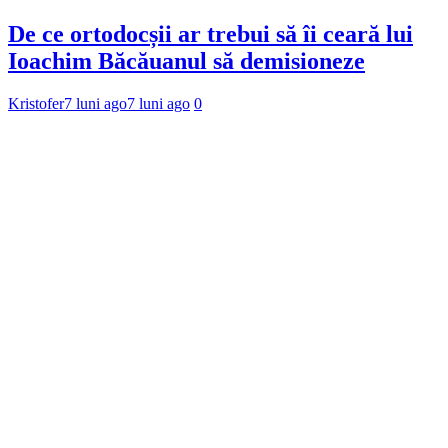
De ce ortodocșii ar trebui să îi ceară lui
Ioachim Băcăuanul să demisioneze
Kristofer
7 luni ago
7 luni ago
0