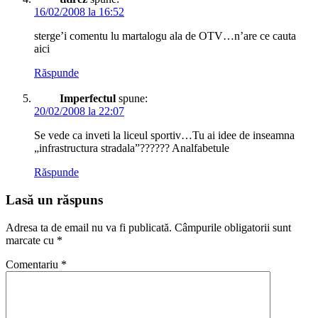
16/02/2008 la 16:52
sterge’i comentu lu martalogu ala de OTV…n’are ce cauta
aici
Răspunde
Imperfectul
spune:
20/02/2008 la 22:07
Se vede ca inveti la liceul sportiv…Tu ai idee de inseamna
„infrastructura stradala”?????? Analfabetule
Răspunde
Lasă un răspuns
Adresa ta de email nu va fi publicată.
Câmpurile obligatorii sunt
marcate cu
*
Comentariu
*