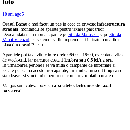
foto
18 ani ago
5
Orasul Bacau a mai facut un pas in ceea ce priveste
i
nfrastructura
stradala
, montandu-se aparate pentru taxarea parcarilor.
Deocamdata s-au montat aparate pe
Strada Marasesti
si pe
Strada
Mihai Viteazul
, ca sistemul sa fie implementat in toate parcarile cu
plata din orasul Bacau.
Aparatele pot taxa zilnic intre orele 08:00 – 18:00, exceptand zilele
de week-end, iar parcarea costa
1 leu/ora sau 0,5 lei/
1/2 ora.
In urmatoarea perioada se va initia o campanie de informare si
testare pe seama acestor noi aparate, urmand ca in scurt timp sa se
stabileasca si sanctiunile pentru cei care nu vor plati parcarea.
Mai jos sunt cateva poze cu
aparatele electronice de taxat
parcarea
!