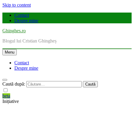
Skip to content
Contact
Despre mine
Ghinghes.ro
Blogul lui Cristian Ghingheș
Menu
Contact
Despre mine
Caută după:
beta
Inițiative