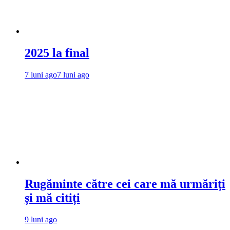
2025 la final
7 luni ago
7 luni ago
Rugăminte către cei care mă urmăriți
și mă citiți
9 luni ago