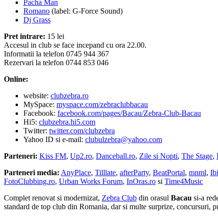
Pacha Man
Romano
(label: G-Force Sound)
Dj Grass
Pret intrare:
15 lei
Accesul in club se face incepand cu ora 22.00.
Informatii la telefon 0745 944 367
Rezervari la telefon 0744 853 046
Online:
website:
clubzebra.ro
MySpace:
myspace.com/zebraclubbacau
Facebook:
facebook.com/pages/Bacau/Zebra-Club-Bacau
Hi5:
clubzebra.hi5.com
Twitter:
twitter.com/clubzebra
Yahoo ID si e-mail:
clubulzebra@yahoo.com
Parteneri:
Kiss FM
,
Up2.ro
,
Danceball.ro
,
Zile si Nopti
,
The Stage
,
Parteneri media:
AnyPlace
,
Tilllate
,
afterParty
,
BeatPortal
,
mnml
,
Ib
FotoClubbing.ro
,
Urban Works Forum
,
InOras.ro
si
Time4Music
Complet renovat si modernizat,
Zebra Club
din orasul
Bacau
si-a rede
standard de top club din Romania, dar si multe surprize, concursuri, pr