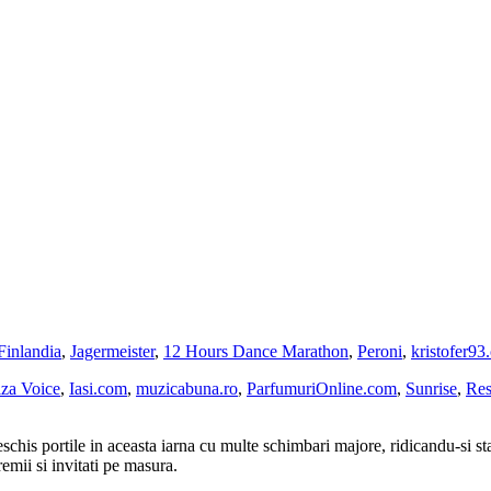
Finlandia
,
Jagermeister
,
12 Hours Dance Marathon
,
Peroni
,
kristofer93
iza Voice
,
Iasi.com
,
muzicabuna.ro
,
ParfumuriOnline.com
,
Sunrise
,
Res
schis portile in aceasta iarna cu multe schimbari majore, ridicandu-si sta
emii si invitati pe masura.