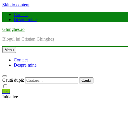
Skip to content
Contact
Despre mine
Ghinghes.ro
Blogul lui Cristian Ghingheș
Menu
Contact
Despre mine
Caută după:
beta
Inițiative