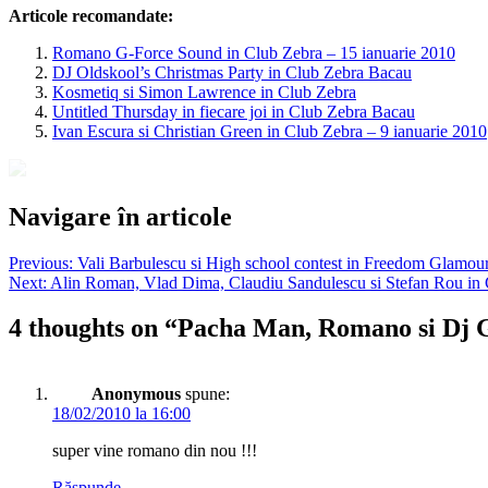
Articole recomandate:
Romano G-Force Sound in Club Zebra – 15 ianuarie 2010
DJ Oldskool’s Christmas Party in Club Zebra Bacau
Kosmetiq si Simon Lawrence in Club Zebra
Untitled Thursday in fiecare joi in Club Zebra Bacau
Ivan Escura si Christian Green in Club Zebra – 9 ianuarie 2010
Navigare în articole
Previous:
Vali Barbulescu si High school contest in Freedom Glamou
Next:
Alin Roman, Vlad Dima, Claudiu Sandulescu si Stefan Rou in
4 thoughts on “
Pacha Man, Romano si Dj G
Anonymous
spune:
18/02/2010 la 16:00
super vine romano din nou !!!
Răspunde