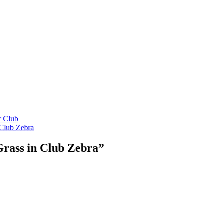
r Club
 Club Zebra
rass in Club Zebra
”