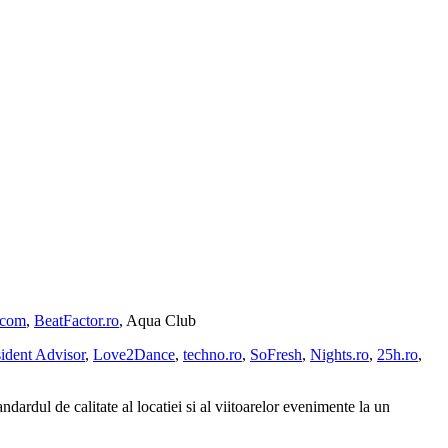
.com
,
BeatFactor.ro
, Aqua Club
ident Advisor
,
Love2Dance
,
techno.ro
,
SoFresh
,
Nights.ro
,
25h.ro
,
ndardul de calitate al locatiei si al viitoarelor evenimente la un