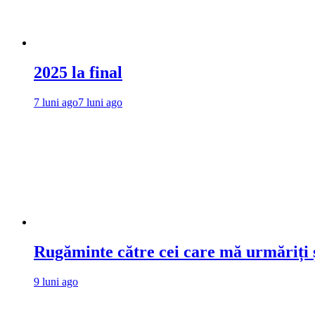
2025 la final
7 luni ago
7 luni ago
Rugăminte către cei care mă urmăriți ș
9 luni ago