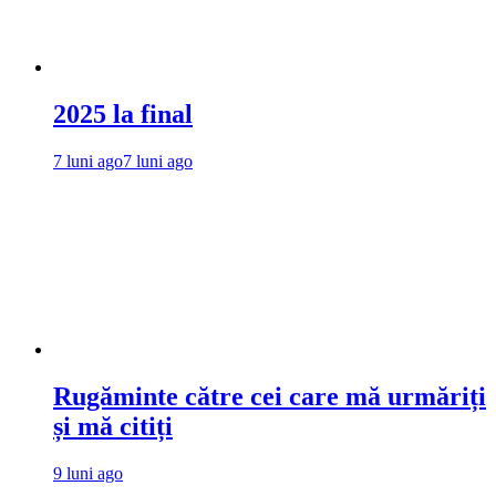
2025 la final
7 luni ago
7 luni ago
Rugăminte către cei care mă urmăriți
și mă citiți
9 luni ago