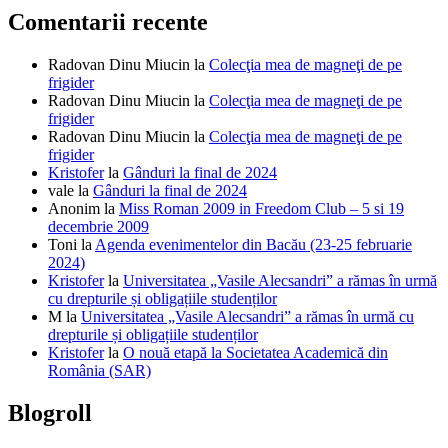
Comentarii recente
Radovan Dinu Miucin
la
Colecţia mea de magneţi de pe
frigider
Radovan Dinu Miucin
la
Colecţia mea de magneţi de pe
frigider
Radovan Dinu Miucin
la
Colecţia mea de magneţi de pe
frigider
Kristofer
la
Gânduri la final de 2024
vale
la
Gânduri la final de 2024
Anonim
la
Miss Roman 2009 in Freedom Club – 5 si 19
decembrie 2009
Toni
la
Agenda evenimentelor din Bacău (23-25 februarie
2024)
Kristofer
la
Universitatea „Vasile Alecsandri” a rămas în urmă
cu drepturile și obligațiile studenților
M
la
Universitatea „Vasile Alecsandri” a rămas în urmă cu
drepturile și obligațiile studenților
Kristofer
la
O nouă etapă la Societatea Academică din
România (SAR)
Blogroll