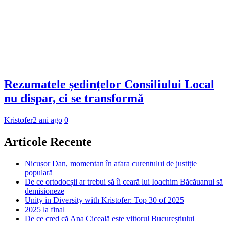
Rezumatele ședințelor Consiliului Local
nu dispar, ci se transformă
Kristofer
2 ani ago
0
Articole Recente
Nicușor Dan, momentan în afara curentului de justiție
populară
De ce ortodocșii ar trebui să îi ceară lui Ioachim Băcăuanul să
demisioneze
Unity in Diversity with Kristofer: Top 30 of 2025
2025 la final
De ce cred că Ana Ciceală este viitorul Bucureștiului