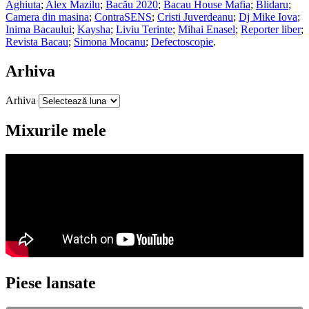
Aghiuta
;
Alex Mazilu
;
Bacău 2020
;
Bacau House Mafia
;
Blidaru
;
Camera din masina
;
ContraSENS
;
Cristi Juverdeanu
;
Dj Mike Iova
;
Inima Bacaului
;
Kaysha
;
Liviu Terinte
;
Mihai Enasel
;
Reporter liber
;
Revista Bacau
;
Simona Mocanu
;
Defectoscopie
.
Arhiva
Arhiva
Mixurile mele
Piese lansate