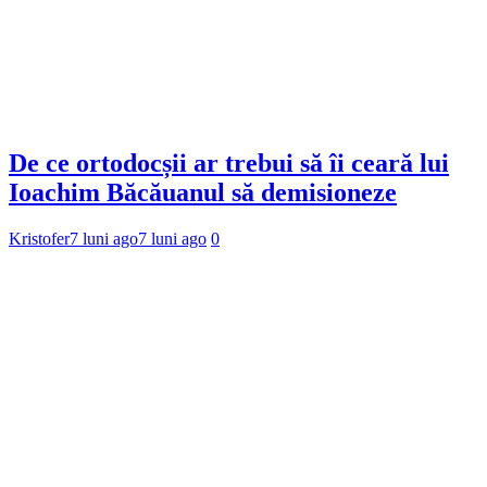
De ce ortodocșii ar trebui să îi ceară lui
Ioachim Băcăuanul să demisioneze
Kristofer
7 luni ago
7 luni ago
0