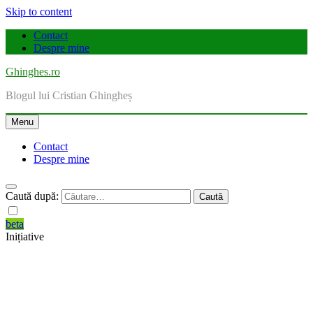
Skip to content
Contact
Despre mine
Ghinghes.ro
Blogul lui Cristian Ghingheș
Menu
Contact
Despre mine
Caută după:
beta
Inițiative