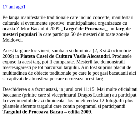
17 ani ago
1
Pe langa manifestarile traditionale care includ concerte, manifestari
culturale si evenimente sportive, municipalitatea organizeaza cu
ocazia Zilelor Bacaului 2009 „
Targu’ de Procoava
„, un
targ de
mesteri populari
la care participa 50 de mesteri din toate zonele
Moldovei.
Acest targ are loc vineri, sambata si duminica (2, 3 si 4 octombrie
2009) in
Piateta Casei de Cultura Vasile Alecsandri
. Produsele
expuse la acest targ pot fi cumparate. Mesterii fac demonstratii
mestesugaresti pe tot parcursul targului. Am fost suprins placut de
multitudinea de obiecte traditionale pe care le pot gasi bacauanii aici
si captivat de atmosfera pe care o creeaza acest targ.
Deschiderea s-a facut astazi, in jurul orei 11:15. Mai multe oficialitati
bacauane (printre care si viceprimarul Dragos Luchian) au participat
la evenimentul de azi dimineata. Jos puteti vedea 12 fotografii plus
pliantele aferente targului care contin programul si participantii
Targului de Procoava Bacau – editia 2009
.