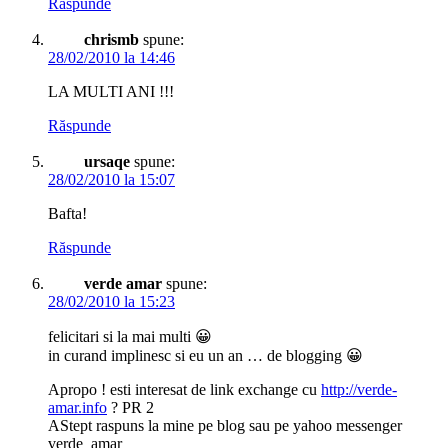
Răspunde
chrismb
spune:
28/02/2010 la 14:46
LA MULTI ANI !!!
Răspunde
ursaqe
spune:
28/02/2010 la 15:07
Bafta!
Răspunde
verde amar
spune:
28/02/2010 la 15:23
felicitari si la mai multi 😀
in curand implinesc si eu un an … de blogging 😀
Apropo ! esti interesat de link exchange cu
http://verde-
amar.info
? PR 2
AStept raspuns la mine pe blog sau pe yahoo messenger
verde_amar