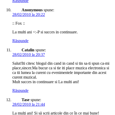
Răspunde
Anonymous
spune:
28/02/2010 la 20:22
:: Fox ::
La multi ani <:-P si succes in continuare.
Răspunde
Catalin
spune:
28/02/2010 la 20:37
Salut!Iti citesc blogul din cand in cand si tin sa-ti spun ca-mi
place,sincer.Ma bucur ca si tie iti place muzica electronica si
ca tii lumea la curent cu evenimentele importante din acest
curent muzical.
Mult succes in continuare si La multi ani!
Răspunde
Tase
spune:
28/02/2010 la 21:44
La mulți ani! Și să scrii articole din ce în ce mai bune!