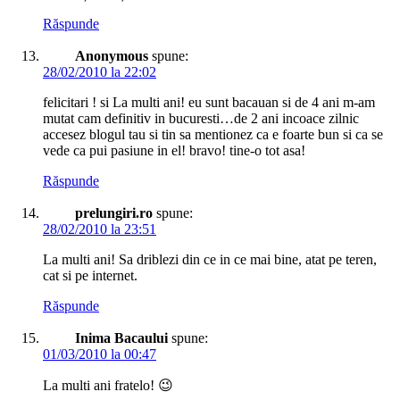
Răspunde
Anonymous
spune:
28/02/2010 la 22:02
felicitari ! si La multi ani! eu sunt bacauan si de 4 ani m-am
mutat cam definitiv in bucuresti…de 2 ani incoace zilnic
accesez blogul tau si tin sa mentionez ca e foarte bun si ca se
vede ca pui pasiune in el! bravo! tine-o tot asa!
Răspunde
prelungiri.ro
spune:
28/02/2010 la 23:51
La multi ani! Sa driblezi din ce in ce mai bine, atat pe teren,
cat si pe internet.
Răspunde
Inima Bacaului
spune:
01/03/2010 la 00:47
La multi ani fratelo! 😉