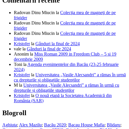
Comentarii recente
Radovan Dinu Miucin
la
Colecţia mea de magneţi de pe
frigider
Radovan Dinu Miucin
la
Colecţia mea de magneţi de pe
frigider
Radovan Dinu Miucin
la
Colecţia mea de magneţi de pe
frigider
Kristofer
la
Gânduri la final de 2024
vale
la
Gânduri la final de 2024
Anonim
la
Miss Roman 2009 in Freedom Club – 5 si 19
decembrie 2009
Toni
la
Agenda evenimentelor din Bacău (23-25 februarie
2024)
Kristofer
la
Universitatea „Vasile Alecsandri” a rămas în urmă
cu drepturile și obligațiile studenților
M
la
Universitatea „Vasile Alecsandri” a rămas în urmă cu
drepturile și obligațiile studenților
Kristofer
la
O nouă etapă la Societatea Academică din
România (SAR)
Blogroll
Aghiuta
;
Alex Mazilu
;
Bacău 2020
;
Bacau House Mafia
;
Blidaru
;