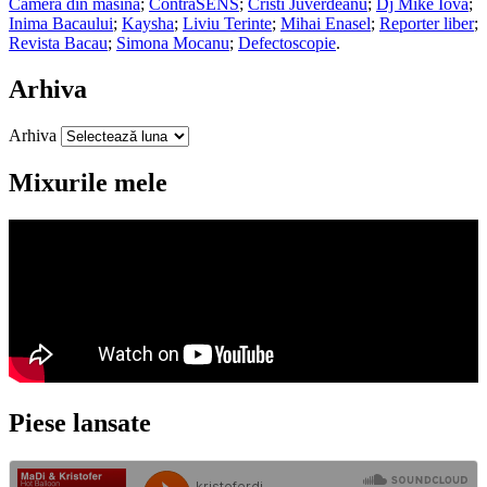
Camera din masina
;
ContraSENS
;
Cristi Juverdeanu
;
Dj Mike Iova
;
Inima Bacaului
;
Kaysha
;
Liviu Terinte
;
Mihai Enasel
;
Reporter liber
;
Revista Bacau
;
Simona Mocanu
;
Defectoscopie
.
Arhiva
Arhiva
Mixurile mele
Piese lansate