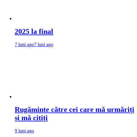
2025 la final
7 luni ago
7 luni ago
Rugăminte către cei care mă urmăriți
și mă citiți
9 luni ago