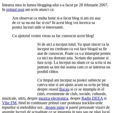
Intrarea mea in lumea blogging-ului s-a facut pe 28 februarie 2007.
In
primul post
am scris atunci ca:
Am observat ca multa lume si-a facut blog si am zis asa:
de ce sa nu-mi fac si eu? In acest blog voi incerca sa
postez lucruri utile si interesante.
Cu ajutorul vostru vreau sa fac cunoscut acest blog!
Si de aici a inceput totul. Va spun sincer ca la
inceput nu credeam ca voi face blogul sa fie
atat de cunoscut. Poate ca s-a intamplat pentru
ca nici nu doream asta. Scriam din pasiune si
fara scop. La inceput nu stiam ce sa scriu si nu
puteam sa imi dai seama cam ce ar interesa un
posibil cititor.
Cu timpul am inceput sa postez subiecte pe
cateva nise si am ajuns acum sa scriu pe blog
despre orasul
Bacau
si ce se intampla in el
(stiri, evenimente de club, sociale, culturale,
muzicale, stiri), despre
muzica electronica
, despre
Radio DEEA
si
Vibe FM
, fiind in continuare primul care posteaza tracklist-urile
topurilor si melodiilor noi ,
despre mine
si pareri personale vizavi de
anumite lucruri de actualitate ce se intampla in tara sau pe plan local,