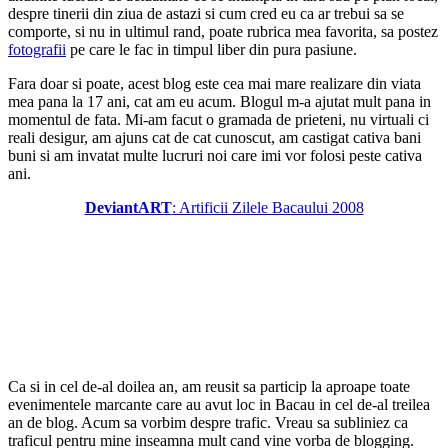
despre tinerii din ziua de astazi si cum cred eu ca ar trebui sa se
comporte, si nu in ultimul rand, poate rubrica mea favorita, sa postez
fotografii
pe care le fac in timpul liber din pura pasiune.
Fara doar si poate, acest blog este cea mai mare realizare din viata
mea pana la 17 ani, cat am eu acum. Blogul m-a ajutat mult pana in
momentul de fata. Mi-am facut o gramada de prieteni, nu virtuali ci
reali desigur, am ajuns cat de cat cunoscut, am castigat cativa bani
buni si am invatat multe lucruri noi care imi vor folosi peste cativa
ani.
DeviantART
: Artificii Zilele Bacaului 2008
Ca si in cel de-al doilea an, am reusit sa particip la aproape toate
evenimentele marcante care au avut loc in Bacau in cel de-al treilea
an de blog. Acum sa vorbim despre trafic. Vreau sa subliniez ca
traficul pentru mine inseamna mult cand vine vorba de blogging.