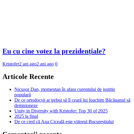
Eu cu cine votez la prezidențiale?
Kristofer
2 ani ago
2 ani ago
0
Articole Recente
Nicușor Dan, momentan în afara curentului de justiție
populară
De ce ortodocșii ar trebui să îi ceară lui Ioachim Băcăuanul să
demisioneze
Unity in Diversity with Kristofer: Top 30 of 2025
2025 la final
De ce cred că Ana Ciceală este viitorul Bucureștiului