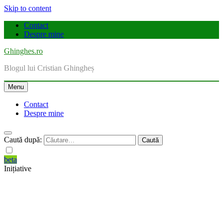
Skip to content
Contact
Despre mine
Ghinghes.ro
Blogul lui Cristian Ghingheș
Menu
Contact
Despre mine
Caută după:
beta
Inițiative