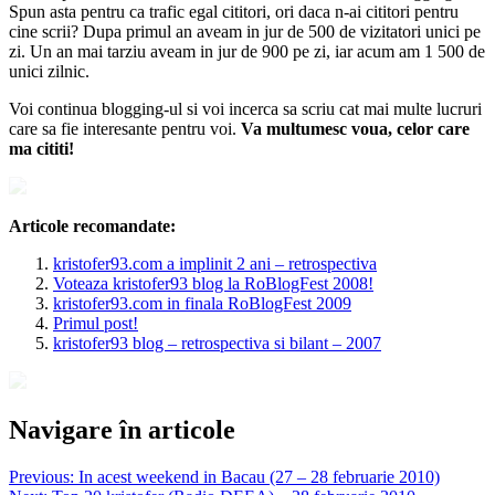
Spun asta pentru ca trafic egal cititori, ori daca n-ai cititori pentru
cine scrii? Dupa primul an aveam in jur de 500 de vizitatori unici pe
zi. Un an mai tarziu aveam in jur de 900 pe zi, iar acum am 1 500 de
unici zilnic.
Voi continua blogging-ul si voi incerca sa scriu cat mai multe lucruri
care sa fie interesante pentru voi.
Va multumesc voua, celor care
ma cititi!
Articole recomandate:
kristofer93.com a implinit 2 ani – retrospectiva
Voteaza kristofer93 blog la RoBlogFest 2008!
kristofer93.com in finala RoBlogFest 2009
Primul post!
kristofer93 blog – retrospectiva si bilant – 2007
Navigare în articole
Previous:
In acest weekend in Bacau (27 – 28 februarie 2010)