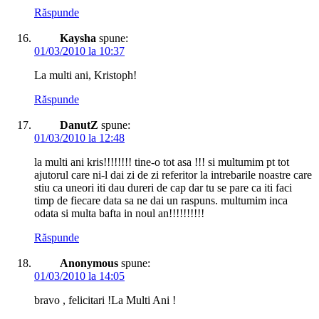
Răspunde
Kaysha
spune:
01/03/2010 la 10:37
La multi ani, Kristoph!
Răspunde
DanutZ
spune:
01/03/2010 la 12:48
la multi ani kris!!!!!!!! tine-o tot asa !!! si multumim pt tot
ajutorul care ni-l dai zi de zi referitor la intrebarile noastre care
stiu ca uneori iti dau dureri de cap dar tu se pare ca iti faci
timp de fiecare data sa ne dai un raspuns. multumim inca
odata si multa bafta in noul an!!!!!!!!!!
Răspunde
Anonymous
spune:
01/03/2010 la 14:05
bravo , felicitari !La Multi Ani !