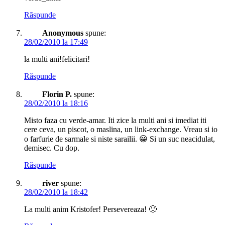
Răspunde
Anonymous
spune:
28/02/2010 la 17:49
la multi ani!felicitari!
Răspunde
Florin P.
spune:
28/02/2010 la 18:16
Misto faza cu verde-amar. Iti zice la multi ani si imediat iti
cere ceva, un piscot, o maslina, un link-exchange. Vreau si io
o farfurie de sarmale si niste sarailii. 😀 Si un suc neacidulat,
demisec. Cu dop.
Răspunde
river
spune:
28/02/2010 la 18:42
La multi anim Kristofer! Persevereaza! 🙂