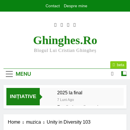
Skip
Contact
Despre mine
to
content
Ghinghes.ro
Blogul Lui Cristian Ghingheș
beta
MENU
2025 la final
INIȚIATIVE
7 Luni Ago
Rugăminte către cei care
mă urmăriți și mă citiți
9 Luni Ago
Home
muzica
Unity in Diversity 103
Mesajul meu de început de