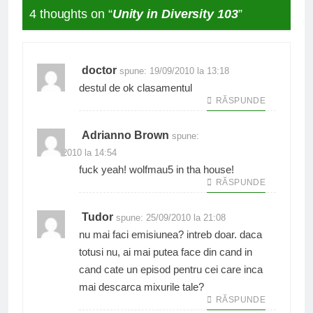
4 thoughts on “
Unity in Diversity 103
”
doctor
spune:
19/09/2010 la 13:18
destul de ok clasamentul
RĂSPUNDE
Adrianno Brown
spune:
20/09/2010 la 14:54
fuck yeah! wolfmau5 in tha house!
RĂSPUNDE
Tudor
spune:
25/09/2010 la 21:08
nu mai faci emisiunea? intreb doar. daca
totusi nu, ai mai putea face din cand in
cand cate un episod pentru cei care inca
mai descarca mixurile tale?
RĂSPUNDE