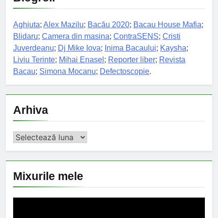
Aghiuta
;
Alex Mazilu
;
Bacău 2020
;
Bacau House Mafia
;
Blidaru
;
Camera din masina
;
ContraSENS
;
Cristi
Juverdeanu
;
Dj Mike Iova
;
Inima Bacaului
;
Kaysha
;
Liviu Terinte
;
Mihai Enasel
;
Reporter liber
;
Revista
Bacau
;
Simona Mocanu
;
Defectoscopie
.
Arhiva
Arhiva
Mixurile mele