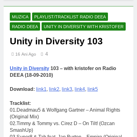
an școlar: fără fondul clasei,
fără fondul școlii
2 Ani Ago
Proiect depus pentru tinerii
MUZICA
PLAYLIST/TRACKLIST RADIO DEEA
și organizațiile din Bacău
RADIO DEEA
UNITY IN DIVERSITY WITH KRISTOFER
2 Ani Ago
Harta și programul
Unity in Diversity 103
terenurilor de sport publice
din municipiul Bacău
2 Ani Ago
4
16 Ani Ago
Un pas înainte pentru
accesibilizarea trotuarelor
din Bacău
Unity in Diversity
103 – with kristofer on Radio
2 Ani Ago
DEEA (18-09-2010)
Download:
link1
,
link2
,
link3
,
link4
,
link5
Tracklist:
01.Deadmau5 & Wolfgang Gartner – Animal Rights
(Original Mix)
02.Timmy & Tommy vs. Cirez D – On Tilt! (Ozcan
SmashUp)
03.Super8 & Tab feat. Jan Burton – Empire (Original