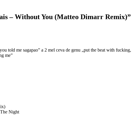
Hais – Without You (Matteo Dimarr Remix)
”
 „you told me sagapao” a 2 mel ceva de genu „put the beat with fucking,
hing me”
ix)
 The Night