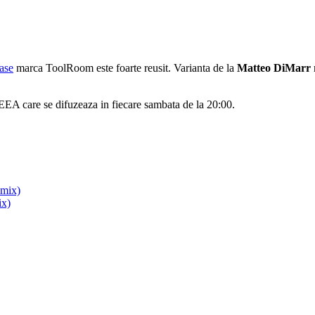
ease
marca ToolRoom este foarte reusit. Varianta de la
Matteo DiMarr
EEA care se difuzeaza in fiecare sambata de la 20:00.
emix)
ix)