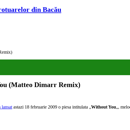
trotuarelor din Bacău
 Remix)
 You (Matteo Dimarr Remix)
a lansat
astazi 18 februarie 2009 o piesa intitulata „
Without You
„, melo