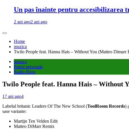
Un pas înainte pentru accesibilizarea 
2 ani ago
2 ani ago
Home
muzica
Twilo People feat. Hanna Hais – Without You (Matteo Dimarr
muzica
Pareri personale
Radio Deea
Twilo People feat. Hanna Hais – Without
17 ani ago
4
Labelul britanic Leaders Of The New School (
ToolRoom Records
)
sase variante:
Martijn Ten Velden Edit
Matteo DiMarr Remix