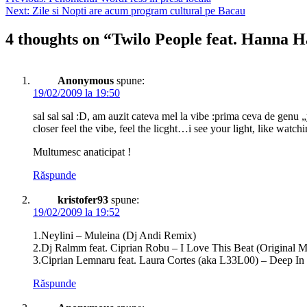
Next:
Zile si Nopti are acum program cultural pe Bacau
4 thoughts on “
Twilo People feat. Hanna 
Anonymous
spune:
19/02/2009 la 19:50
sal sal sal :D, am auzit cateva mel la vibe :prima ceva de genu
closer feel the vibe, feel the licght…i see your light, like watc
Multumesc anaticipat !
Răspunde
kristofer93
spune:
19/02/2009 la 19:52
1.Neylini – Muleina (Dj Andi Remix)
2.Dj Ralmm feat. Ciprian Robu – I Love This Beat (Original M
3.Ciprian Lemnaru feat. Laura Cortes (aka L33L00) – Deep In
Răspunde