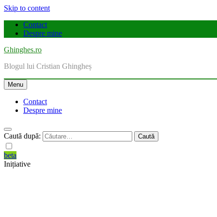
Skip to content
Contact
Despre mine
Ghinghes.ro
Blogul lui Cristian Ghingheș
Menu
Contact
Despre mine
Caută după:
beta
Inițiative