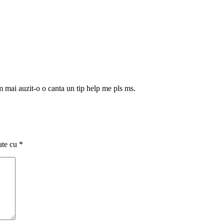
 mai auzit-o o canta un tip help me pls ms.
ate cu
*