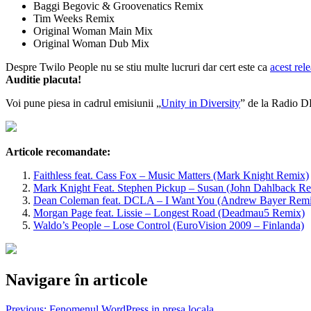
Baggi Begovic & Groovenatics Remix
Tim Weeks Remix
Original Woman Main Mix
Original Woman Dub Mix
Despre Twilo People nu se stiu multe lucruri dar cert este ca
acest rel
Auditie placuta!
Voi pune piesa in cadrul emisiunii „
Unity in Diversity
” de la Radio D
Articole recomandate:
Faithless feat. Cass Fox – Music Matters (Mark Knight Remix)
Mark Knight Feat. Stephen Pickup – Susan (John Dahlback R
Dean Coleman feat. DCLA – I Want You (Andrew Bayer Rem
Morgan Page feat. Lissie – Longest Road (Deadmau5 Remix)
Waldo’s People – Lose Control (EuroVision 2009 – Finlanda)
Navigare în articole
Previous:
Fenomenul WordPress in presa locala