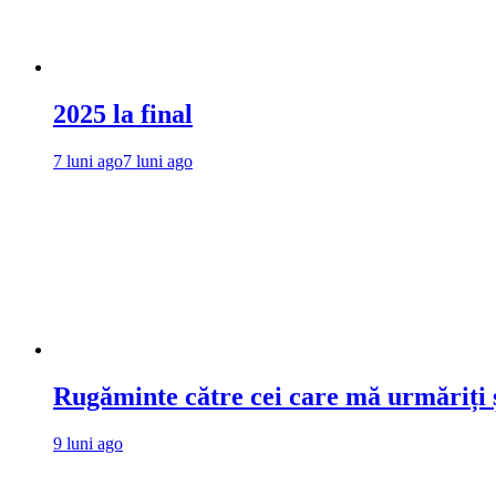
2025 la final
7 luni ago
7 luni ago
Rugăminte către cei care mă urmăriți ș
9 luni ago