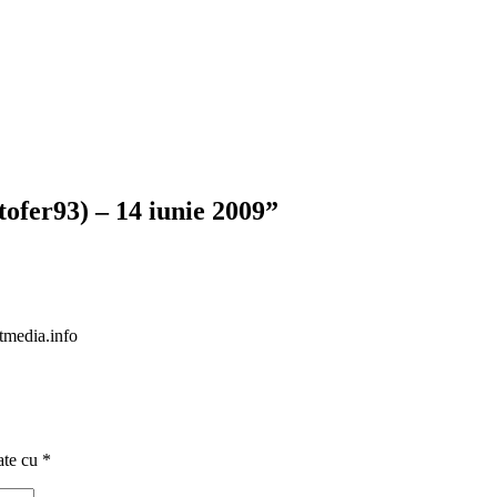
ofer93) – 14 iunie 2009
”
etmedia.info
ate cu
*