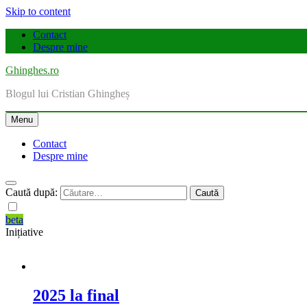
Skip to content
Contact
Despre mine
Ghinghes.ro
Blogul lui Cristian Ghingheș
Menu
Contact
Despre mine
Caută după:
beta
Inițiative
2025 la final