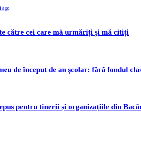
i ago
 către cei care mă urmăriți și mă citiți
eu de început de an școlar: fără fondul clase
epus pentru tinerii și organizațiile din Bacă