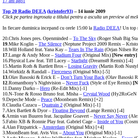
17 ani ago
1
Top 20 Radio DEEA
(kristofer93)
– 14 iunie 2009
Click pe partea ingrosata a titlului pentru a asculta un preview al mel
In fiecare duminica incepand cu orele 15:00 la
Radio DEEA
! Un top 
20.Chris Jones pres. Openminded –
To The Sky
(Roger Shah Big Sta
19
.Mike Koglin –
The Silence
(Neptune Project 2009 Remix – Kristo
18.
Will Holland feat. Yana Kay –
Tears In The Rain
(Orjan Nilsen Re
17
.Lange & Andy Moor –
Stadium Four
(Original Mix)
[New entry]
16.
Physical Law feat. Tiff Lacey –
Starlight
(Dreamst8 Remix) [-4]
15.Martin Roth & Bartlett Bros –
Losing Gravity
(Martin Roth Nustyl
14.Workidz & Randall –
Fierceness
(Original Mix) [-5]
13
.Olav Basoski & Erick E –
Don’t Turn Your Back
(Olav Basoski 
12
.Romanthony’s Nightvision –
Never Fuck
(Style of Eye Remix)
[N
11.Danny Darko –
Hero
(Re-Edit Mix) [-1]
10.N-Tone & Rosso Bruno feat. Misha –
Crystal Wood
(Hy2RoGeN & 
9.Depeche Mode –
Peace
(Moonbeam Remix) [+2]
8.Claudia Cazacu –
Quatrain 2
(Original Mix) [-1]
7.Alex Bartlett & Dyor –
Floating Beyond
(Lange Remix) [-4]
6
.Armin van Buuren feat. Jacquline Goavert –
Never Say Never
(Ale
5.
Fabio XB & Ronnie Play feat. Gabriel Cage –
Inside of You
(Cosmi
4.Alan Fitzpatrick –
Amsterdam
(Original Mix) [+4]
3.MoonBeam feat. Avis Vox –
About You
(Original Mix) [-1]