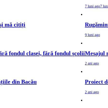
7 luni ago
7 lun
i mă citiți
Rugăminte
9 luni ago
ră fondul clasei, fără fondul școlii
Mesajul m
2 ani ago
ațiile din Bacău
Proiect d
2 ani ago