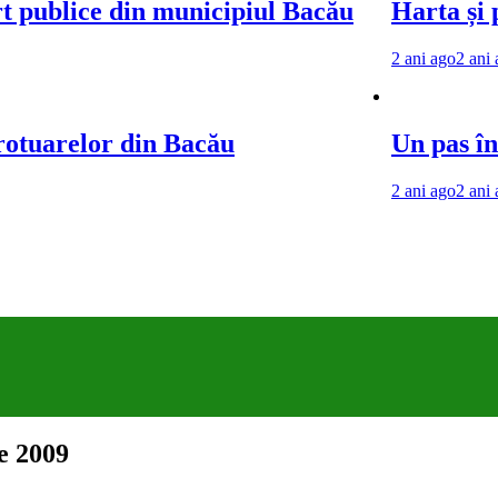
rt publice din municipiul Bacău
Harta și 
2 ani ago
2 ani
trotuarelor din Bacău
Un pas în
2 ani ago
2 ani
e 2009