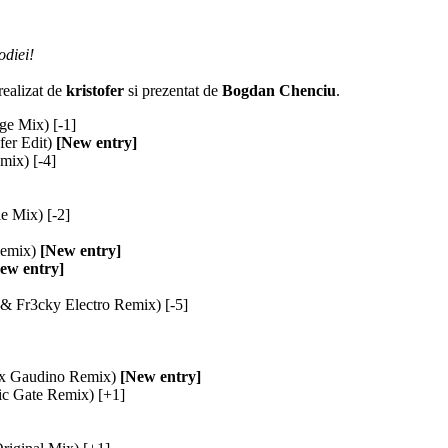
odiei!
realizat de
kristofer
si prezentat de
Bogdan Chenciu
.
ge Mix) [-1]
fer Edit)
[New entry]
mix) [-4]
e Mix) [-2]
Remix)
[New entry]
ew entry]
Fr3cky Electro Remix) [-5]
x Gaudino Remix)
[New entry]
c Gate Remix) [+1]