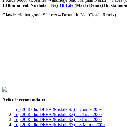
2.Andy Moor vs. Ashley Wallbridge feat. Meighan Nealon –
Faces
(O
1.Ohmna feat. Nurlaila –
Key Of Life
(Marlo Remix) [In stationa
Classic
, old but good: Silencer – Drown In Me (Cicada Remix)
Articole recomandate:
Top 20 Radio DEEA (kristofer93) – 7 iunie 2009
Top 20 Radio DEEA (kristofer93) – 24 mai 2009
Top 20 Radio DEEA (kristofer93) – 31 mai 2009
Top 20 Radio DEEA (kristofer93) – 8 Martie 2009