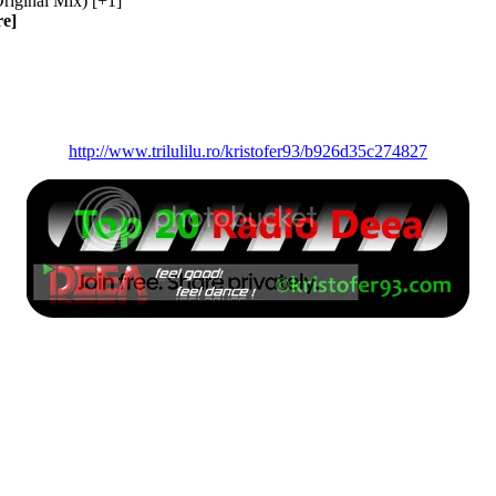
riginal Mix) [+1]
re]
http://www.trilulilu.ro/kristofer93/b926d35c274827