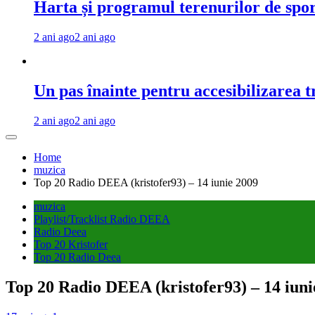
Harta și programul terenurilor de spo
2 ani ago
2 ani ago
Un pas înainte pentru accesibilizarea 
2 ani ago
2 ani ago
Home
muzica
Top 20 Radio DEEA (kristofer93) – 14 iunie 2009
muzica
Playlist/Tracklist Radio DEEA
Radio Deea
Top 20 Kristofer
Top 20 Radio Deea
Top 20 Radio DEEA (kristofer93) – 14 iuni