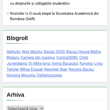
cu drepturile și obligațiile studenților
Kristofer
la
O nouă etapă la Societatea Academică din
România (SAR)
Blogroll
Aghiuta
;
Alex Mazilu
;
Bacău 2020
;
Bacau House Mafia
;
Blidaru
;
Camera din masina
;
ContraSENS
;
Cristi
Juverdeanu
;
Dj Mike Iova
;
Inima Bacaului
;
Kaysha
;
Liviu
Terinte
;
Mihai Enasel
;
Reporter liber
;
Revista Bacau
;
Simona Mocanu
;
Defectoscopie
.
Arhiva
Arhiva