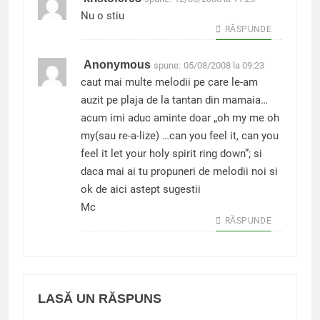
Nu o stiu
RĂSPUNDE
Anonymous
spune:
05/08/2008 la 09:23
caut mai multe melodii pe care le-am
auzit pe plaja de la tantan din mamaia…
acum imi aduc aminte doar „oh my me oh
my(sau re-a-lize) …can you feel it, can you
feel it let your holy spirit ring down”; si
daca mai ai tu propuneri de melodii noi si
ok de aici astept sugestii
Mc
RĂSPUNDE
LASĂ UN RĂSPUNS