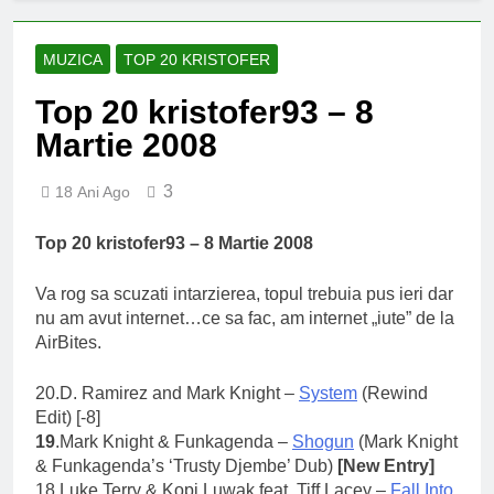
MUZICA
TOP 20 KRISTOFER
Top 20 kristofer93 – 8
Martie 2008
3
18 Ani Ago
Top 20 kristofer93 – 8 Martie 2008
Va rog sa scuzati intarzierea, topul trebuia pus ieri dar
nu am avut internet…ce sa fac, am internet „iute” de la
AirBites.
20.D. Ramirez and Mark Knight –
System
(Rewind
Edit) [-8]
19
.Mark Knight & Funkagenda –
Shogun
(Mark Knight
& Funkagenda’s ‘Trusty Djembe’ Dub)
[New Entry]
18.
Luke Terry & Kopi Luwak feat. Tiff Lacey –
Fall Into