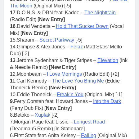
The Moon
(Original Mix) [-5]
17
.D.O.N.S. & DBN feat. Kadoc –
The Nighttrain
(Radio Edit)
[New Entry]
16
.David Vendetta –
Hold That Sucker Down
(Vocal
Mix)
[New Entry]
15.Sharam –
Secret Parkway
[-5]
14.Glimpse & Alex Jones –
Felaz
(Matt Stars’ Mello
Dub) [-3]
13
.Jerome Sydenham & Tiger Stripes –
Elevation
(Ink
& Needle Remix)
[New Entry]
12.Moonbeam –
I Love Mornings
(Radio Edit) [+2]
11
.Carl Kennedy –
The Love You Bring Me
(Eddie
Thoneick Remix)
[New Entry]
10.Eddie Thoneick –
Freak’n You
(Original Mix) [-1]
9
.Ferry Corsten feat. Howard Jones –
Into the Dark
(Ferry Dub Fix)
[New Entry]
8.
Betoko –
Xuplak
[-2]
7.
Morgan Page feat. Lissie –
Longest Road
(Deadmau5 Remix) [In Stationare]
6.First State feat. Anita Kelsey –
Falling
(Original Mix)