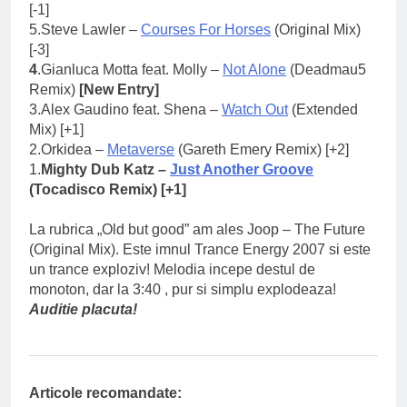
[-1]
5.Steve Lawler –
Courses For Horses
(Original Mix)
[-3]
4
.Gianluca Motta feat. Molly –
Not Alone
(Deadmau5
Remix)
[New Entry]
3.Alex Gaudino feat. Shena –
Watch Out
(Extended
Mix) [+1]
2.Orkidea –
Metaverse
(Gareth Emery Remix) [+2]
1.
Mighty Dub Katz –
Just Another Groove
(Tocadisco Remix) [+1]
La rubrica „Old but good” am ales Joop – The Future
(Original Mix). Este imnul Trance Energy 2007 si este
un trance exploziv! Melodia incepe destul de
monoton, dar la 3:40 , pur si simplu explodeaza!
Auditie placuta!
Articole recomandate: