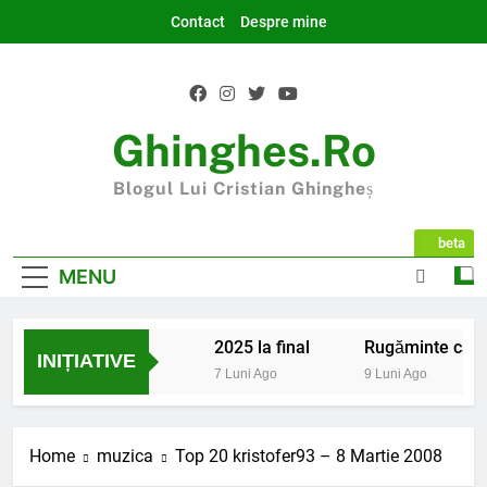
Skip
Contact
Despre mine
to
content
Ghinghes.ro
Blogul Lui Cristian Ghingheș
beta
MENU
2025 la final
Rugăminte către 
INIȚIATIVE
7 Luni Ago
9 Luni Ago
Home
muzica
Top 20 kristofer93 – 8 Martie 2008