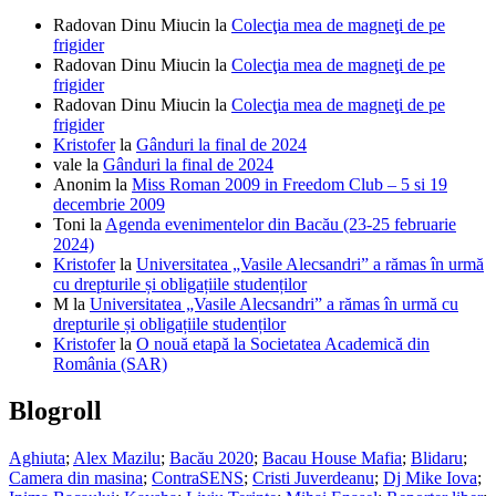
Radovan Dinu Miucin
la
Colecţia mea de magneţi de pe
frigider
Radovan Dinu Miucin
la
Colecţia mea de magneţi de pe
frigider
Radovan Dinu Miucin
la
Colecţia mea de magneţi de pe
frigider
Kristofer
la
Gânduri la final de 2024
vale
la
Gânduri la final de 2024
Anonim
la
Miss Roman 2009 in Freedom Club – 5 si 19
decembrie 2009
Toni
la
Agenda evenimentelor din Bacău (23-25 februarie
2024)
Kristofer
la
Universitatea „Vasile Alecsandri” a rămas în urmă
cu drepturile și obligațiile studenților
M
la
Universitatea „Vasile Alecsandri” a rămas în urmă cu
drepturile și obligațiile studenților
Kristofer
la
O nouă etapă la Societatea Academică din
România (SAR)
Blogroll
Aghiuta
;
Alex Mazilu
;
Bacău 2020
;
Bacau House Mafia
;
Blidaru
;
Camera din masina
;
ContraSENS
;
Cristi Juverdeanu
;
Dj Mike Iova
;