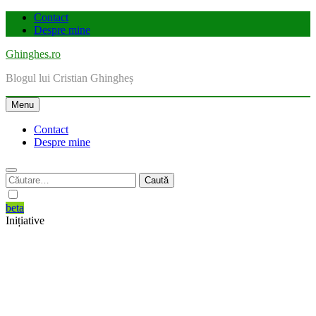
Skip
Contact
to
Despre mine
content
Ghinghes.ro
Blogul lui Cristian Ghingheș
Menu
Contact
Despre mine
Caută
după:
beta
Inițiative