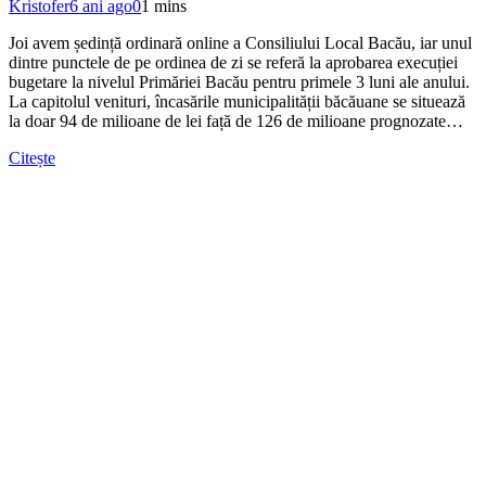
Kristofer
6 ani ago
0
1 mins
Joi avem ședință ordinară online a Consiliului Local Bacău, iar unul
dintre punctele de pe ordinea de zi se referă la aprobarea execuției
bugetare la nivelul Primăriei Bacău pentru primele 3 luni ale anului.
La capitolul venituri, încasările municipalității băcăuane se situează
la doar 94 de milioane de lei față de 126 de milioane prognozate…
Citește