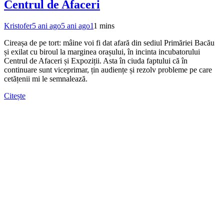
Centrul de Afaceri
Kristofer
5 ani ago
5 ani ago
1
1 mins
Cireașa de pe tort: mâine voi fi dat afară din sediul Primăriei Bacău
și exilat cu biroul la marginea orașului, în incinta incubatorului
Centrul de Afaceri și Expoziții. Asta în ciuda faptului că în
continuare sunt viceprimar, țin audiențe și rezolv probleme pe care
cetățenii mi le semnalează.
Citește