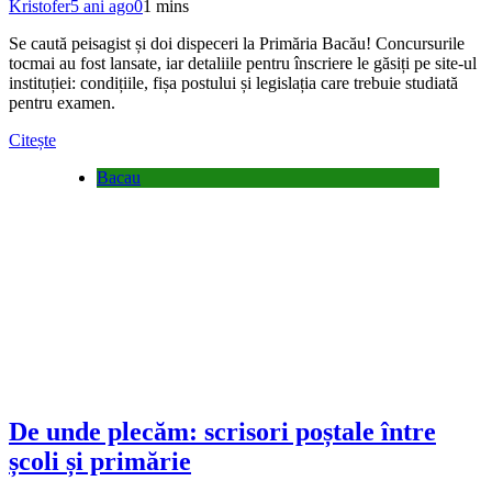
Kristofer
5 ani ago
0
1 mins
Se caută peisagist și doi dispeceri la Primăria Bacău! Concursurile
tocmai au fost lansate, iar detaliile pentru înscriere le găsiți pe site-ul
instituției: condițiile, fișa postului și legislația care trebuie studiată
pentru examen.
Citește
Bacau
De unde plecăm: scrisori poștale între
școli și primărie