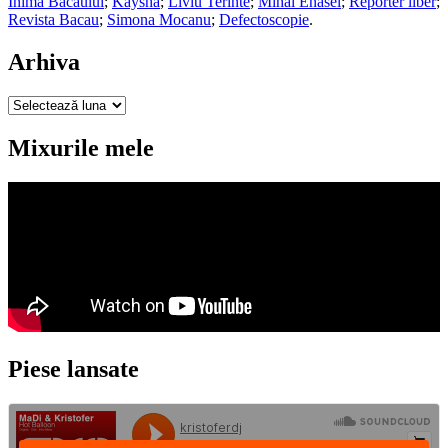
Inima Bacaului
;
Kaysha
;
Liviu Terinte
;
Mihai Enasel
;
Reporter liber
;
Revista Bacau
;
Simona Mocanu
;
Defectoscopie
.
Arhiva
Arhiva
Mixurile mele
Piese lansate