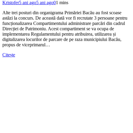
Kristofer
5 ani ago
5 ani ago
0
1 mins
Alte trei posturi din organigrama Primăriei Bacău au fost scoase
astăzi la concurs. De această dată vor fi recrutate 3 persoane pentru
funcționalizarea Compartimentului administrare parcări din cadrul
Direcției de Patrimoniu. Acest compartiment se va ocupa de
implementarea Regulamentului pentru atribuirea, utilizarea și
digitalizarea locurilor de parcare de pe raza municipiului Bacău,
propus de viceprimarul…
Citește