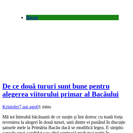
Bacau
De ce două tururi sunt bune pentru
alegerea viitorului primar al Bacăului
Kristofer
7 ani ago
0
1 mins
Mă tot întreabă băcăuanii de ce susțin și îmi doresc cu toată forța
revenirea la alegeri în două tururi, unii dintre ei punând în discuție
șansele mele la Primăria Bacău dacă se modifică legea. E simplu:
șansele unui candidat sau altul contează mult mai puțin în