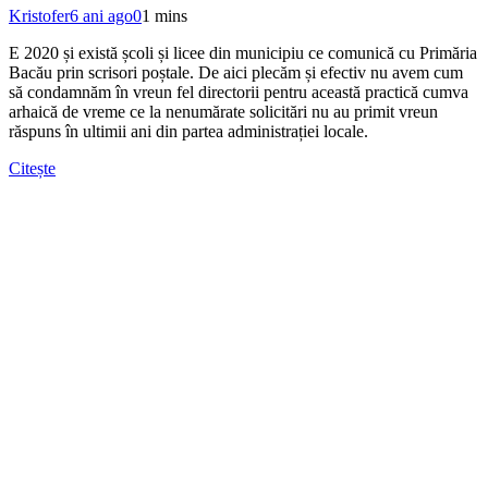
Kristofer
6 ani ago
0
1 mins
E 2020 și există școli și licee din municipiu ce comunică cu Primăria
Bacău prin scrisori poștale. De aici plecăm și efectiv nu avem cum
să condamnăm în vreun fel directorii pentru această practică cumva
arhaică de vreme ce la nenumărate solicitări nu au primit vreun
răspuns în ultimii ani din partea administrației locale.
Citește