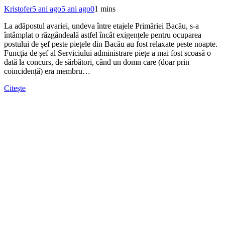
Kristofer
5 ani ago
5 ani ago
0
1 mins
La adăpostul avariei, undeva între etajele Primăriei Bacău, s-a
întâmplat o răzgândeală astfel încât exigențele pentru ocuparea
postului de șef peste piețele din Bacău au fost relaxate peste noapte.
Funcția de șef al Serviciului administrare piețe a mai fost scoasă o
dată la concurs, de sărbători, când un domn care (doar prin
coincidență) era membru…
Citește