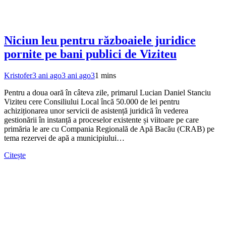
Niciun leu pentru războaiele juridice
pornite pe bani publici de Viziteu
Kristofer
3 ani ago
3 ani ago
3
1 mins
Pentru a doua oară în câteva zile, primarul Lucian Daniel Stanciu
Viziteu cere Consiliului Local încă 50.000 de lei pentru
achiziționarea unor servicii de asistență juridică în vederea
gestionării în instanță a proceselor existente și viitoare pe care
primăria le are cu Compania Regională de Apă Bacău (CRAB) pe
tema rezervei de apă a municipiului…
Citește