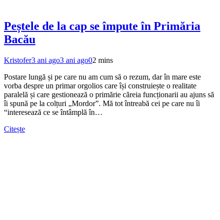
Peștele de la cap se împute în Primăria
Bacău
Kristofer
3 ani ago
3 ani ago
0
2 mins
Postare lungă și pe care nu am cum să o rezum, dar în mare este
vorba despre un primar orgolios care își construiește o realitate
paralelă și care gestionează o primărie căreia funcționarii au ajuns să
îi spună pe la colțuri „Mordor”. Mă tot întreabă cei pe care nu îi
“interesează ce se întâmplă în…
Citește