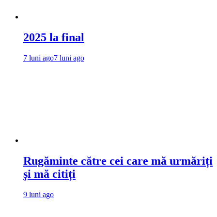
2025 la final
7 luni ago
7 luni ago
Rugăminte către cei care mă urmăriți
și mă citiți
9 luni ago