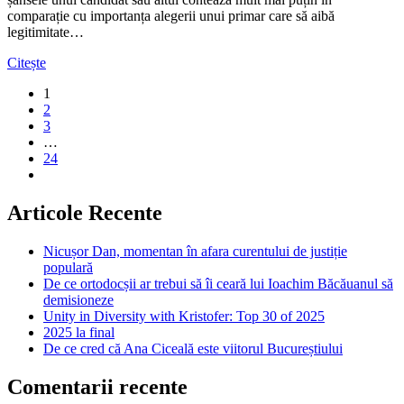
comparație cu importanța alegerii unui primar care să aibă
legitimitate…
Citește
1
2
3
…
24
Articole Recente
Nicușor Dan, momentan în afara curentului de justiție
populară
De ce ortodocșii ar trebui să îi ceară lui Ioachim Băcăuanul să
demisioneze
Unity in Diversity with Kristofer: Top 30 of 2025
2025 la final
De ce cred că Ana Ciceală este viitorul Bucureștiului
Comentarii recente