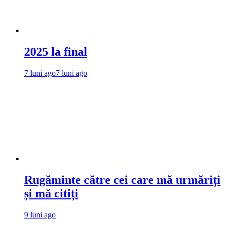
2025 la final
7 luni ago
7 luni ago
Rugăminte către cei care mă urmăriți
și mă citiți
9 luni ago