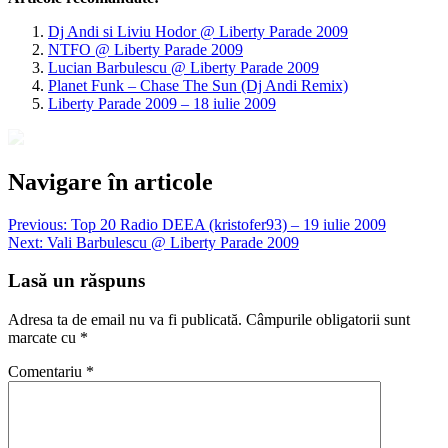
Dj Andi si Liviu Hodor @ Liberty Parade 2009
NTFO @ Liberty Parade 2009
Lucian Barbulescu @ Liberty Parade 2009
Planet Funk – Chase The Sun (Dj Andi Remix)
Liberty Parade 2009 – 18 iulie 2009
Navigare în articole
Previous:
Top 20 Radio DEEA (kristofer93) – 19 iulie 2009
Next:
Vali Barbulescu @ Liberty Parade 2009
Lasă un răspuns
Adresa ta de email nu va fi publicată.
Câmpurile obligatorii sunt
marcate cu
*
Comentariu
*