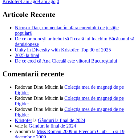
Kristofer
9 ani ago
9 ani ago
0
Articole Recente
Nicușor Dan, momentan în afara curentului de justiție
populară
De ce ortodocșii ar trebui să îi ceară lui Ioachim Băcăuanul să
demisioneze
Unity in Diversity with Kristofer: Top 30 of 2025
2025 la final
De ce cred că Ana Ciceală este viitorul Bucureștiului
Comentarii recente
Radovan Dinu Miucin
la
Colecţia mea de magneţi de pe
frigider
Radovan Dinu Miucin
la
Colecţia mea de magneţi de pe
frigider
Radovan Dinu Miucin
la
Colecţia mea de magneţi de pe
frigider
Kristofer
la
Gânduri la final de 2024
vale
la
Gânduri la final de 2024
Anonim
la
Miss Roman 2009 in Freedom Club – 5 si 19
decembrie 2009