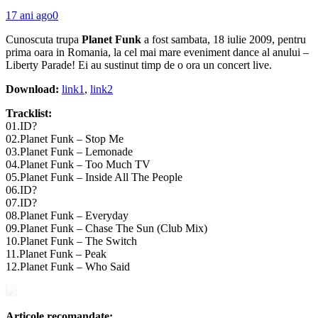
17 ani ago
0
Cunoscuta trupa
Planet Funk
a fost sambata, 18 iulie 2009, pentru
prima oara in Romania, la cel mai mare eveniment dance al anului –
Liberty Parade! Ei au sustinut timp de o ora un concert live.
Download:
link1
,
link2
Tracklist:
01.ID?
02.Planet Funk – Stop Me
03.Planet Funk – Lemonade
04.Planet Funk – Too Much TV
05.Planet Funk – Inside All The People
06.ID?
07.ID?
08.Planet Funk – Everyday
09.Planet Funk – Chase The Sun (Club Mix)
10.Planet Funk – The Switch
11.Planet Funk – Peak
12.Planet Funk – Who Said
Articole recomandate: