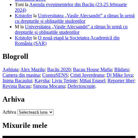
Toni
la
Agenda evenimentelor din Bacău (23-25 februarie
2024)
Kristofer
la
Universitatea „Vasile Alecsandri” a rămas în urmă
cu drepturile și obligațiile studenților
M
la
Universitatea „Vasile Alecsandri” a rămas în urmă cu
drepturile și obligațiile studenților
Kristofer
la
O nouă etapă la Societatea Academică din
România (SAR)
Blogroll
Aghiuta
;
Alex Mazilu
;
Bacău 2020
;
Bacau House Mafia
;
Blidaru
;
Camera din masina
;
ContraSENS
;
Cristi Juverdeanu
;
Dj Mike Iova
;
Inima Bacaului
;
Kaysha
;
Liviu Terinte
;
Mihai Enasel
;
Reporter liber
;
Revista Bacau
;
Simona Mocanu
;
Defectoscopie
.
Arhiva
Arhiva
Mixurile mele