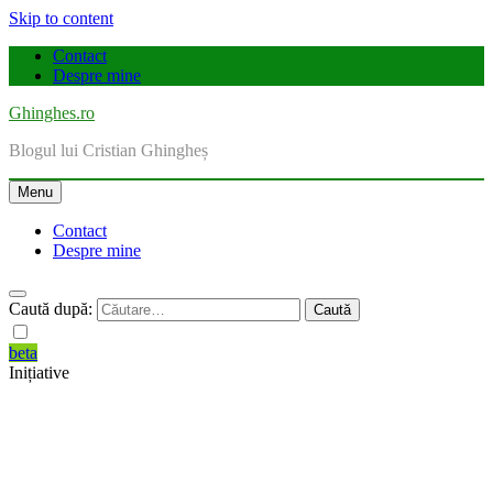
Skip to content
Contact
Despre mine
Ghinghes.ro
Blogul lui Cristian Ghingheș
Menu
Contact
Despre mine
Caută după:
beta
Inițiative