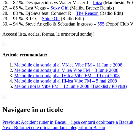
26. – 82 %. Desaparecidos vs Walter Master J –
Ibiza
(Marchesini & 
27. – 85 %. Last Vegas –
Sexy Girl
(Malibu Breeze Remix)
28. – 88 %. Dj Sava feat. Connect-R –
The Reason
(Radio Edit)
29. – 91 %. R.I.O. –
Shine On
(Radio Edit)
30. – 94 %. Steve Angello & Sebastian Ingrosso –
555
(Popof Club V
Aceeasi lista, acelasi format, la urmatorul sondaj!
Articole recomandate:
Melodiile din sondajul al VI-lea Vibe FM – 11 Iunie 2008
Melodiile din sondajul al V-lea Vibe FM – 3 Iunie 2008
Melodiile din sondajul al IV-lea Vibe FM – 19 mai 2008
Melodiile din sondajul al III-lea Vibe FM – 5 mai 2008
Melodii noi la Vibe FM – 12 Iunie 2008 (Tracklist / Playlist)
Navigare în articole
Previous:
Accident rutier in Bacau – lipsa centurii ocolitoare a Bacaul
Next:
Botomei cere oficial anularea alegerilor in Bacau