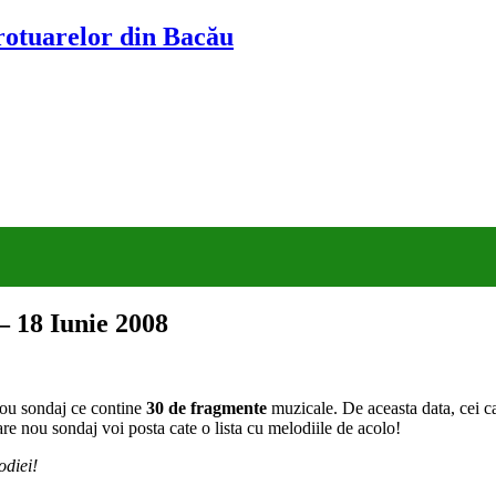
trotuarelor din Bacău
– 18 Iunie 2008
ou sondaj ce contine
30 de fragmente
muzicale. De aceasta data, cei c
are nou sondaj voi posta cate o lista cu melodiile de acolo!
odiei!