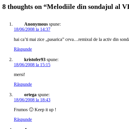
8 thoughts on “
Melodiile din sondajul al V
Anonymous
spune:
18/06/2008 la 14:37
hai ca’ti mai zice „pasarica” ceva…remixul de la activ din son
Răspunde
kristofer93
spune:
18/06/2008 la 15:15
mersi!
Răspunde
ortega
spune:
18/06/2008 la 18:43
Frumos 🙂 Keep it up !
Răspunde