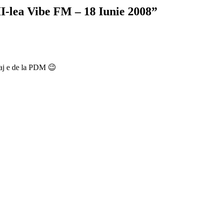
II-lea Vibe FM – 18 Iunie 2008
”
daj e de la PDM 😉