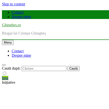
Skip to content
Contact
Despre mine
Ghinghes.ro
Blogul lui Cristian Ghingheș
Menu
Contact
Despre mine
Caută după:
beta
Inițiative