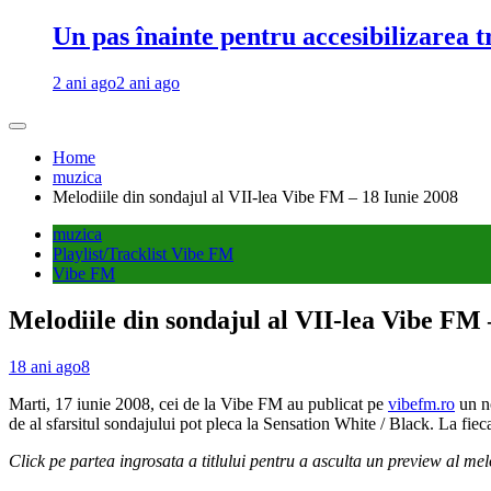
Un pas înainte pentru accesibilizarea 
2 ani ago
2 ani ago
Home
muzica
Melodiile din sondajul al VII-lea Vibe FM – 18 Iunie 2008
muzica
Playlist/Tracklist Vibe FM
Vibe FM
Melodiile din sondajul al VII-lea Vibe FM 
18 ani ago
8
Marti, 17 iunie 2008, cei de la Vibe FM au publicat pe
vibefm.ro
un n
de al sfarsitul sondajului pot pleca la Sensation White / Black. La fiec
Click pe partea ingrosata a titlului pentru a asculta un preview al mel