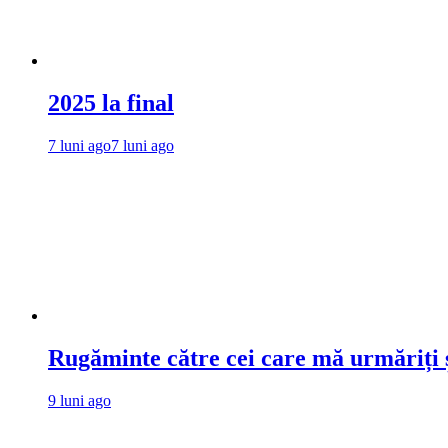
2025 la final
7 luni ago
7 luni ago
Rugăminte către cei care mă urmăriți ș
9 luni ago