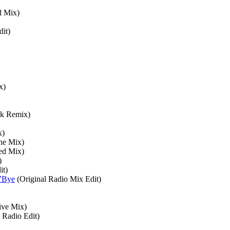
l Mix)
dit)
x)
ck Remix)
x)
e Mix)
ed Mix)
)
it)
’Bye
(Original Radio Mix Edit)
ive Mix)
 Radio Edit)