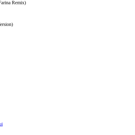
Farina Remix)
ersion)
ui