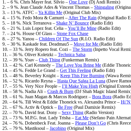
1. – 6 %. Chris Mayer feat. Silvio –
One Love
(Dj Andi Remix)
2. – 9 %. Jean Claude Ades & Vincent Thomas –
Shingaling
(Origina
3. – 13 %. ATFC –
Ya Killin Me
(Original Club Mix)
4. – 15 %. Fedo Mora & Camurri –
After The Rain
(Original Radio E
5. – 18 %. Nick Terranova –
Shake N’ Bounce
(Radio Edit)
6. – 21 %. Luis Lopez feat. Celia –
You’ll Be Mine
(Radio Edit)
7. – 24 %. House Of Glass –
Stone Fox Chase
8. – 27 %. Yanou –
Children Of The Sun
(R.I.O. Radio Edit)
9. – 30 %. Kaskade feat. Deadmau5 –
Move for Me
(Radio Edit)
10. – 33 %. Jerry Ropero feat. Cozi –
The Storm
(Inpetto Vocal Remi
11. – 36 %. Oliver Koletzki –
Technica Salsa
12. – 39 %. Yoav –
Club Thing
(Funkerman Remix)
13. – 42 %. Carl Kennedy –
The Love You Bring Me
(Eddie Thonei
14. – 45 %. Fedde Le Grand –
Get This Feeling
(Radio Edit)
15. – 48 %. Beverley Knight –
Keep This Fire Burning
(Wawa Remi
16. – 52 %. Ricardo Reyna –
Hasta Que Salga La Luna
(Dave Ramon
17. – 55 %. Very Nice People –
I’ll Make You High
(Original Extend
18. – 58 %. Nadia Ali –
Crash & Burn
(DJ Shah Magic Island Remix
19. – 61 %. Juan Magan & Marcos Rodriguez –
Bora Bora
(Radio Ed
20. – 64 %. Till West & Eddie Thoneick vs. Alexandra Prince –
Hi’N
21. – 67 %. Activ & Optick –
Be Free
(Paul Damixie Remix)
22. – 70 %. David feat. Dony –
Sexy Thing
(Radio Version)
23. – 73 %. M.P.G. feat. Lady Trisha –
Eat Me
(Stefano Pain Alternat
24. – 76 %. Dobenbeck Feat. Joanna –
Please Don’t Go
(Chris Reece
25. – 79 %. Mastiksoul –
Jacobino
(Original Mix)