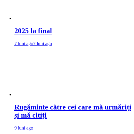
2025 la final
7 luni ago
7 luni ago
Rugăminte către cei care mă urmăriți
și mă citiți
9 luni ago