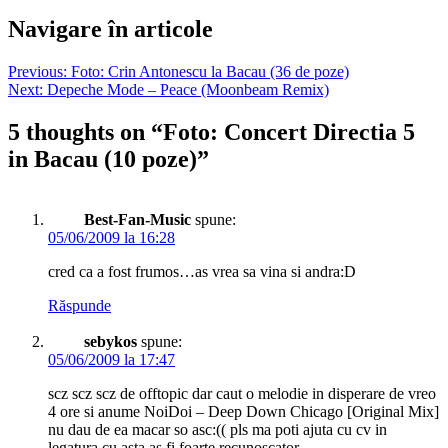
Navigare în articole
Previous:
Foto: Crin Antonescu la Bacau (36 de poze)
Next:
Depeche Mode – Peace (Moonbeam Remix)
5 thoughts on “
Foto: Concert Directia 5
in Bacau (10 poze)
”
Best-Fan-Music
spune:
05/06/2009 la 16:28
cred ca a fost frumos…as vrea sa vina si andra:D
Răspunde
sebykos
spune:
05/06/2009 la 17:47
scz scz scz de offtopic dar caut o melodie in disperare de vreo
4 ore si anume NoiDoi – Deep Down Chicago [Original Mix]
nu dau de ea macar so asc:(( pls ma poti ajuta cu cv in
legatura cu asta as fi foarte recunoscator