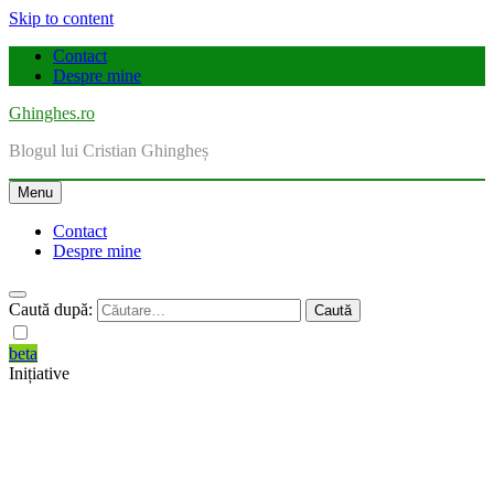
Skip to content
Contact
Despre mine
Ghinghes.ro
Blogul lui Cristian Ghingheș
Menu
Contact
Despre mine
Caută după:
beta
Inițiative