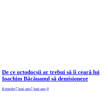
De ce ortodocșii ar trebui să îi ceară lui
Ioachim Băcăuanul să demisioneze
Kristofer
7 luni ago
7 luni ago
0