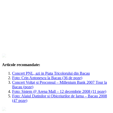
Articole recomandate:
Concert PNL, azi in Piata Tricolorului din Bacau
Foto: Crin Antonescu la Bacau (36 de poze)
Concert Voltaj si Proconsul – Millenium Bank 2007 Tour la
Bacau (poze)
Foto: Sistem @ Arena Mall – 12 decembrie 2008 (11 poze)
Foto: Alaiul Datinilor si Obiceiurilor de Iarna – Bacau 2008
(47 poze)