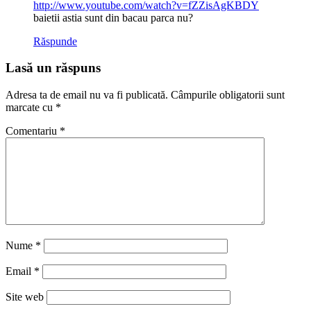
http://www.youtube.com/watch?v=fZZisAgKBDY
baietii astia sunt din bacau parca nu?
Răspunde
Lasă un răspuns
Adresa ta de email nu va fi publicată.
Câmpurile obligatorii sunt
marcate cu
*
Comentariu
*
Nume
*
Email
*
Site web