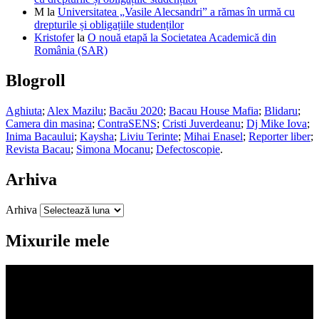
M
la
Universitatea „Vasile Alecsandri” a rămas în urmă cu
drepturile și obligațiile studenților
Kristofer
la
O nouă etapă la Societatea Academică din
România (SAR)
Blogroll
Aghiuta
;
Alex Mazilu
;
Bacău 2020
;
Bacau House Mafia
;
Blidaru
;
Camera din masina
;
ContraSENS
;
Cristi Juverdeanu
;
Dj Mike Iova
;
Inima Bacaului
;
Kaysha
;
Liviu Terinte
;
Mihai Enasel
;
Reporter liber
;
Revista Bacau
;
Simona Mocanu
;
Defectoscopie
.
Arhiva
Arhiva
Mixurile mele