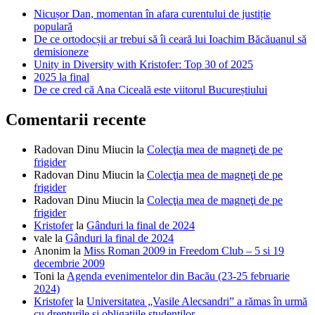
Nicușor Dan, momentan în afara curentului de justiție
populară
De ce ortodocșii ar trebui să îi ceară lui Ioachim Băcăuanul să
demisioneze
Unity in Diversity with Kristofer: Top 30 of 2025
2025 la final
De ce cred că Ana Ciceală este viitorul Bucureștiului
Comentarii recente
Radovan Dinu Miucin
la
Colecţia mea de magneţi de pe
frigider
Radovan Dinu Miucin
la
Colecţia mea de magneţi de pe
frigider
Radovan Dinu Miucin
la
Colecţia mea de magneţi de pe
frigider
Kristofer
la
Gânduri la final de 2024
vale
la
Gânduri la final de 2024
Anonim
la
Miss Roman 2009 in Freedom Club – 5 si 19
decembrie 2009
Toni
la
Agenda evenimentelor din Bacău (23-25 februarie
2024)
Kristofer
la
Universitatea „Vasile Alecsandri” a rămas în urmă
cu drepturile și obligațiile studenților