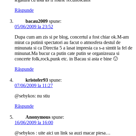
Răspunde
bacau2009
spune:
05/06/2009 la 23:52
Dupa cum am zis si pe blog, concertul a fost chiar ok.M-am
mirat ca putinii spectatori au facut o atmosfera destul de
minunata si ca Directia 5 a lasat impresia ca s-a simtit la fel de
minunat.Ma bucur ca putin cate putin se organizeaza si
concerte folk,rock,punk etc. in Bacau si asta e bine 🙂
Răspunde
kristofer93
spune:
07/06/2009 la 11:27
@sebykos: nu stiu
Răspunde
Anonymous
spune:
16/06/2009 la 16:00
@sebykos : uite aici un link sa auzi macar piesa…