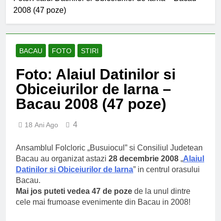
an școlar: fără fondul clasei,
2008 (47 poze)
fără fondul școlii
2 Ani Ago
Proiect depus pentru tinerii
și organizațiile din Bacău
2 Ani Ago
BACAU
FOTO
STIRI
Harta și programul
terenurilor de sport publice
Foto: Alaiul Datinilor si
din municipiul Bacău
2 Ani Ago
Obiceiurilor de Iarna –
Un pas înainte pentru
Bacau 2008 (47 poze)
accesibilizarea trotuarelor
din Bacău
2 Ani Ago
4
18 Ani Ago
Ansamblul Folcloric „Busuiocul” si Consiliul Judetean
Bacau au organizat astazi
28 decembrie 2008
„
Alaiul
Datinilor si Obiceiurilor de Iarna
” in centrul orasului
Bacau.
Mai jos puteti vedea 47 de poze
de la unul dintre
cele mai frumoase evenimente din Bacau in 2008!