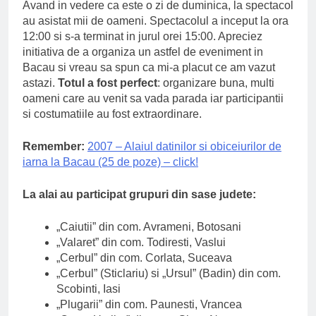
Avand in vedere ca este o zi de duminica, la spectacol
au asistat mii de oameni. Spectacolul a inceput la ora
12:00 si s-a terminat in jurul orei 15:00. Apreciez
initiativa de a organiza un astfel de eveniment in
Bacau si vreau sa spun ca mi-a placut ce am vazut
astazi.
Totul a fost perfect
: organizare buna, multi
oameni care au venit sa vada parada iar participantii
si costumatiile au fost extraordinare.
Remember:
2007 – Alaiul datinilor si obiceiurilor de
iarna la Bacau (25 de poze) – click!
La alai au participat grupuri din sase judete:
„Caiutii” din com. Avrameni, Botosani
„Valaret” din com. Todiresti, Vaslui
„Cerbul” din com. Corlata, Suceava
„Cerbul” (Sticlariu) si „Ursul” (Badin) din com.
Scobinti, Iasi
„Plugarii” din com. Paunesti, Vrancea