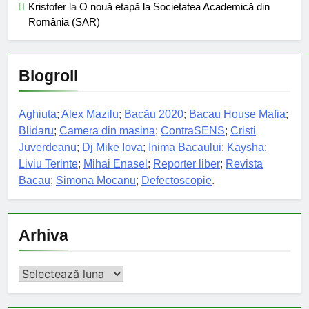
Kristofer
la
O nouă etapă la Societatea Academică din
România (SAR)
Blogroll
Aghiuta
;
Alex Mazilu
;
Bacău 2020
;
Bacau House Mafia
;
Blidaru
;
Camera din masina
;
ContraSENS
;
Cristi
Juverdeanu
;
Dj Mike Iova
;
Inima Bacaului
;
Kaysha
;
Liviu Terinte
;
Mihai Enasel
;
Reporter liber
;
Revista
Bacau
;
Simona Mocanu
;
Defectoscopie
.
Arhiva
Arhiva