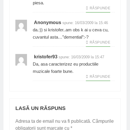
piesa.
RĂSPUNDE
Anonymous
spune:
16/03/2009 la 15:46
da.:)) si kristofer..am obs k ai u ceva cu,
cuvantul asta…”demential”:-?
RĂSPUNDE
kristofer93
spune:
16/03/2009 la 15:47
Da, asa caracterizez eu productiile
muzicale foarte bune.
RĂSPUNDE
LASĂ UN RĂSPUNS
Adresa ta de email nu va fi publicată.
Câmpurile
obligatorii sunt marcate cu
*