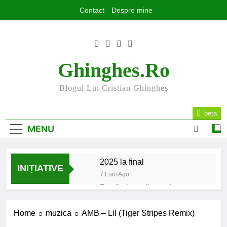
Skip
Contact
Despre mine
to
content
Ghinghes.ro
Blogul Lui Cristian Ghingheș
beta
MENU
2025 la final
INIȚIATIVE
7 Luni Ago
Rugăminte către cei care
mă urmăriți și mă citiți
9 Luni Ago
Home
muzica
AMB – Lil (Tiger Stripes Remix)
Mesajul meu de început de