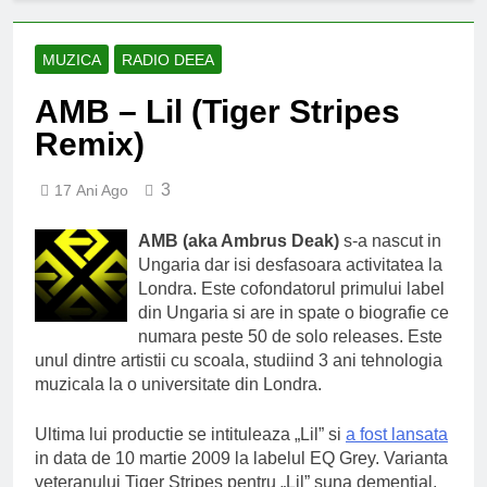
an școlar: fără fondul clasei,
fără fondul școlii
2 Ani Ago
Proiect depus pentru tinerii
MUZICA
RADIO DEEA
și organizațiile din Bacău
AMB – Lil (Tiger Stripes
2 Ani Ago
Harta și programul
Remix)
terenurilor de sport publice
din municipiul Bacău
2 Ani Ago
3
17 Ani Ago
Un pas înainte pentru
accesibilizarea trotuarelor
AMB (aka Ambrus Deak)
s-a nascut in
din Bacău
2 Ani Ago
Ungaria dar isi desfasoara activitatea la
Londra. Este cofondatorul primului label
din Ungaria si are in spate o biografie ce
numara peste 50 de solo releases. Este
unul dintre artistii cu scoala, studiind 3 ani tehnologia
muzicala la o universitate din Londra.
Ultima lui productie se intituleaza „Lil” si
a fost lansata
in data de 10 martie 2009 la labelul EQ Grey. Varianta
veteranului Tiger Stripes pentru „Lil” suna demential,