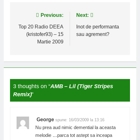
Navigare
Previous:
Next:
în
Top 20 Radio DEEA
Inot de performanta
(kristofer93) – 15
sau agrement?
articole
Martie 2009
3 thoughts on “
AMB – Lil (Tiger Stripes
Remix)
”
George
spune:
16/03/2009 la 13:16
Nu prea aud nimic demential la aceasta
melodie …parca tot astept sa inceapa