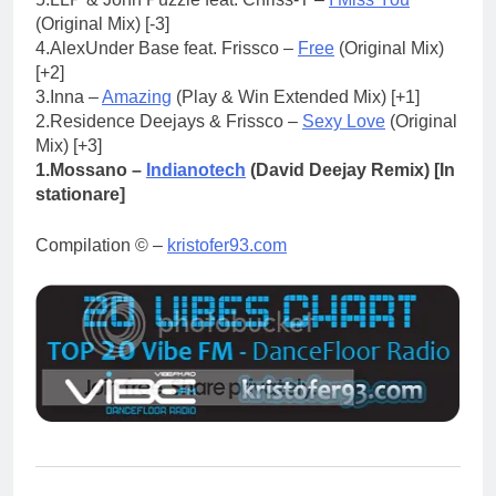
(Original Mix) [-3]
4.AlexUnder Base feat. Frissco –
Free
(Original Mix)
[+2]
3.Inna –
Amazing
(Play & Win Extended Mix) [+1]
2.Residence Deejays & Frissco –
Sexy Love
(Original
Mix) [+3]
1.Mossano –
Indianotech
(David Deejay Remix) [In
stationare]
Compilation © –
kristofer93.com