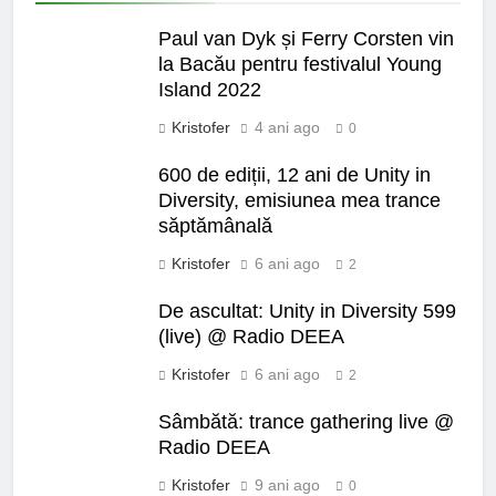
Paul van Dyk și Ferry Corsten vin
la Bacău pentru festivalul Young
Island 2022
Kristofer
4 ani ago
0
600 de ediții, 12 ani de Unity in
Diversity, emisiunea mea trance
săptămânală
Kristofer
6 ani ago
2
De ascultat: Unity in Diversity 599
(live) @ Radio DEEA
Kristofer
6 ani ago
2
Sâmbătă: trance gathering live @
Radio DEEA
Kristofer
9 ani ago
0