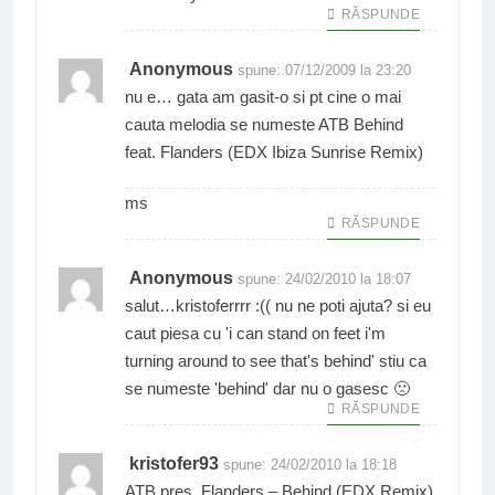
RĂSPUNDE
Anonymous
spune:
07/12/2009 la 23:20
nu e… gata am gasit-o si pt cine o mai
cauta melodia se numeste ATB Behind
feat. Flanders (EDX Ibiza Sunrise Remix)
ms
RĂSPUNDE
Anonymous
spune:
24/02/2010 la 18:07
salut…kristoferrrr :(( nu ne poti ajuta? si eu
caut piesa cu 'i can stand on feet i'm
turning around to see that's behind' stiu ca
se numeste 'behind' dar nu o gasesc 🙁
RĂSPUNDE
kristofer93
spune:
24/02/2010 la 18:18
ATB pres. Flanders – Behind (EDX Remix)