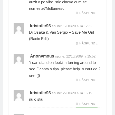
auzit o pe vibe. stie cineva cum se
numeste?Multumesc
RĂSPUNDE
kristofer93
spune:
12/10/2009 la 12:32
Dj Osaka & Van Sergio – Save Me Girl
(Radio Edit)
RĂSPUNDE
Anonymous
spune:
22/10/2009 la 15:52
"i can stand on feet.i'm turning around to
see.." canta o tipa..please help..o caut de 2
ore :(((
RĂSPUNDE
kristofer93
spune:
22/10/2009 la 16:19
nu o stiu
RĂSPUNDE