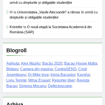
urmă cu drepturile și obligațiile studenților
M
la
Universitatea „Vasile Alecsandri” a rămas în urmă cu
drepturile și obligațiile studenților
Kristofer
la
O nouă etapă la Societatea Academică din
România (SAR)
Blogroll
Aghiuta
;
Alex Mazilu
;
Bacău 2020
;
Bacau House Mafia
;
Blidaru
;
Camera din masina
;
ContraSENS
;
Cristi
Juverdeanu
;
Dj Mike Iova
;
Inima Bacaului
;
Kaysha
;
Liviu Terinte
;
Mihai Enasel
;
Reporter liber
;
Revista
Bacau
;
Simona Mocanu
;
Defectoscopie
.
Arhiva