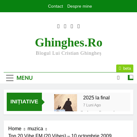
Skip
Contact
Despre mine
to
content
Ghinghes.ro
Blogul Lui Cristian Ghingheș
beta
MENU
2025 la final
INIȚIATIVE
7 Luni Ago
Rugăminte către cei
care mă urmăriți și mă
citiți
9 Luni Ago
Home
muzica
Mesajul meu de început
Top 20 Vibe FM (20 Vibes) – 10 octombrie 2009