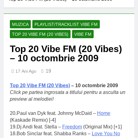
de an școlar: fără fondul
clasei, fără fondul școlii
2 Ani Ago
Proiect depus pentru
tinerii și organizațiile
MUZICA
PLAYLIST/TRACKLIST VIBE FM
din Bacău
2 Ani Ago
TOP 20 VIBE FM (20 VIBES)
VIBE FM
Harta și programul
terenurilor de sport
Top 20 Vibe FM (20 Vibes)
publice din municipiul
2 Ani Ago
Bacău
– 10 octombrie 2009
Un pas înainte pentru
accesibilizarea
trotuarelor din Bacău
19
2 Ani Ago
17 Ani Ago
Top 20 Vibe FM (20 Vibes)
– 10 octombrie 2009
Click pe
partea ingrosata
a
titlului
pentru a asculta un
preview al melodiei!
20.Paul van Dyk feat. Johnny McDaid –
Home
(Kaskade Remix) [-4]
19.Dj Andi feat. Stella –
Freedom
(Original Mix) [+1]
18.Bob Sinclar feat. Shabba Ranks –
Love You No