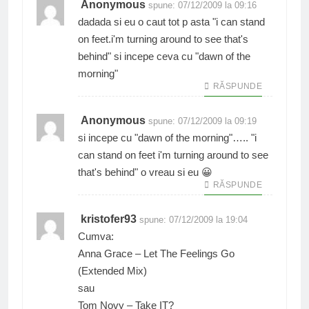
Anonymous
spune:
07/12/2009 la 09:16
dadada si eu o caut tot p asta "i can stand
on feet.i'm turning around to see that's
behind" si incepe ceva cu "dawn of the
morning"
RĂSPUNDE
Anonymous
spune:
07/12/2009 la 09:19
si incepe cu "dawn of the morning"….. "i
can stand on feet i'm turning around to see
that's behind" o vreau si eu 😀
RĂSPUNDE
kristofer93
spune:
07/12/2009 la 19:04
Cumva:
Anna Grace – Let The Feelings Go
(Extended Mix)
sau
Tom Novy – Take IT?