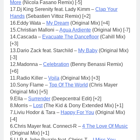
More
(Nicola Fasano Remix) [-5]
17.Dj King Serenity feat. Lady Kimm –
Clap Your
Hands
(Sebastien Vittoz Remix) [+2]
16.Eddy Wata –
My Dream
(Original Mix) [+4]
15.Christian Malloni –
Agua Ardiente
(Original Mix) [-7]
14.Cascada –
Evacuate The Dancefloor
(Cahill Mix)
[+3]
13.Dario Zack feat. Starchild –
My Baby
(Original Mix)
[-3]
12.Madonna –
Celebration
(Benny Benassi Remix)
[+6]
11.Radio Killer –
Voila
(Original Mix) [+3]
10.Sony Flame –
Top Of The World
(Chris Mayer
Original Mix) [+5]
9.Ella –
Surrender
(Deepcentral Edit) [+2]
8.Morris –
Lost
(The Kid & Dony Extended Mix) [+1]
7.Liviu Hodor & Tara –
Happy For You
(Original Mix)
[-4]
6.Chris Mayer feat. Connect-R –
4 The Love Of Music
(Original Mix) [+1]
5.LLP & John Puzzle feat. Chriss-T –
I Miss You