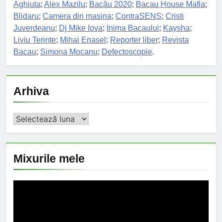
Aghiuta
;
Alex Mazilu
;
Bacău 2020
;
Bacau House Mafia
;
Blidaru
;
Camera din masina
;
ContraSENS
;
Cristi
Juverdeanu
;
Dj Mike Iova
;
Inima Bacaului
;
Kaysha
;
Liviu Terinte
;
Mihai Enasel
;
Reporter liber
;
Revista
Bacau
;
Simona Mocanu
;
Defectoscopie
.
Arhiva
Arhiva
Mixurile mele