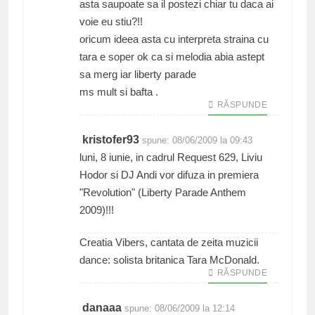
asta saupoate sa il postezi chiar tu daca ai
voie eu stiu?!!
oricum ideea asta cu interpreta straina cu
tara e soper ok ca si melodia abia astept
sa merg iar liberty parade
ms mult si bafta .
RĂSPUNDE
kristofer93
spune:
08/06/2009 la 09:43
luni, 8 iunie, in cadrul Request 629, Liviu
Hodor si DJ Andi vor difuza in premiera
"Revolution" (Liberty Parade Anthem
2009)!!!
Creatia Vibers, cantata de zeita muzicii
dance: solista britanica Tara McDonald.
RĂSPUNDE
danaaa
spune:
08/06/2009 la 12:14