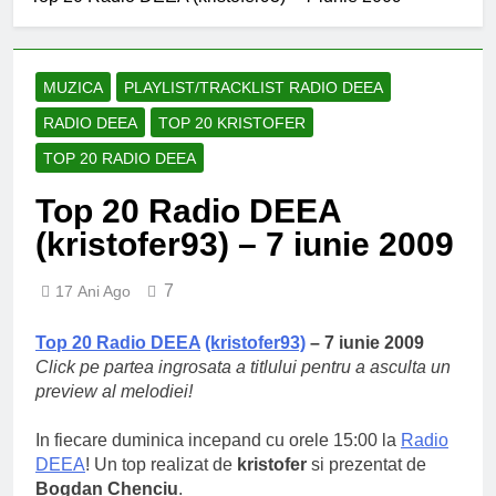
an școlar: fără fondul clasei,
fără fondul școlii
2 Ani Ago
Proiect depus pentru tinerii
și organizațiile din Bacău
MUZICA
PLAYLIST/TRACKLIST RADIO DEEA
2 Ani Ago
RADIO DEEA
TOP 20 KRISTOFER
Harta și programul
terenurilor de sport publice
TOP 20 RADIO DEEA
din municipiul Bacău
2 Ani Ago
Top 20 Radio DEEA
Un pas înainte pentru
accesibilizarea trotuarelor
(kristofer93) – 7 iunie 2009
din Bacău
2 Ani Ago
7
17 Ani Ago
Top 20 Radio DEEA
(kristofer93)
– 7 iunie 2009
Click pe partea ingrosata a titlului pentru a asculta un
preview al melodiei!
In fiecare duminica incepand cu orele 15:00 la
Radio
DEEA
! Un top realizat de
kristofer
si prezentat de
Bogdan Chenciu
.