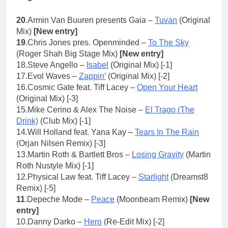
20
.Armin Van Buuren presents Gaia –
Tuvan
(Original
Mix)
[New entry]
19
.Chris Jones pres. Openminded –
To The Sky
(Roger Shah Big Stage Mix)
[New entry]
18.Steve Angello –
Isabel
(Original Mix) [-1]
17.Evol Waves –
Zappin’
(Original Mix) [-2]
16.Cosmic Gate feat. Tiff Lacey –
Open Your Heart
(Original Mix) [-3]
15.Mike Cerino & Alex The Noise –
El Trago (The
Drink)
(Club Mix) [-1]
14.
Will Holland feat. Yana Kay –
Tears In The Rain
(Orjan Nilsen Remix) [-3]
13.
Martin Roth & Bartlett Bros –
Losing Gravity
(Martin
Roth Nustyle Mix) [-1]
12.Physical Law feat. Tiff Lacey –
Starlight
(Dreamst8
Remix) [-5]
11
.Depeche Mode –
Peace
(Moonbeam Remix)
[New
entry]
10.Danny Darko –
Hero
(Re-Edit Mix) [-2]