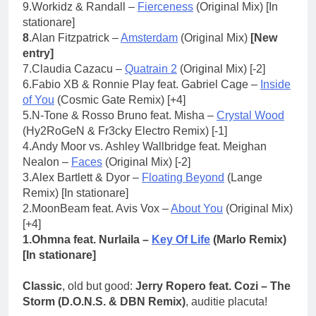
9.Workidz & Randall –
Fierceness
(Original Mix) [In
stationare]
8
.Alan Fitzpatrick –
Amsterdam
(Original Mix)
[New
entry]
7.Claudia Cazacu –
Quatrain 2
(Original Mix) [-2]
6.
Fabio XB & Ronnie Play feat. Gabriel Cage –
Inside
of You
(Cosmic Gate Remix) [+4]
5.
N-Tone & Rosso Bruno feat. Misha –
Crystal Wood
(Hy2RoGeN & Fr3cky Electro Remix) [-1]
4.
Andy Moor vs. Ashley Wallbridge feat. Meighan
Nealon –
Faces
(Original Mix) [-2]
3.
Alex Bartlett & Dyor –
Floating Beyond
(Lange
Remix) [In stationare]
2.
MoonBeam feat. Avis Vox –
About You
(Original Mix)
[+4]
1.Ohmna feat. Nurlaila –
Key Of Life
(Marlo Remix)
[In stationare]
Classic
, old but good:
Jerry Ropero feat. Cozi – The
Storm (D.O.N.S. & DBN Remix)
, auditie placuta!