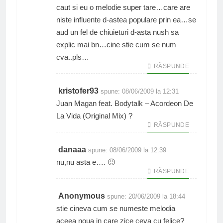
caut si eu o melodie super tare…care are
niste influente d-astea populare prin ea…se
aud un fel de chiuieturi d-asta nush sa
explic mai bn…cine stie cum se num
cva..pls…
RĂSPUNDE
kristofer93
spune:
08/06/2009 la 12:31
Juan Magan feat. Bodytalk – Acordeon De
La Vida (Original Mix) ?
RĂSPUNDE
danaaa
spune:
08/06/2009 la 12:39
nu,nu asta e…. 🙁
RĂSPUNDE
Anonymous
spune:
20/06/2009 la 18:44
stie cineva cum se numeste melodia
aceea noua in care zice ceva cu felice?