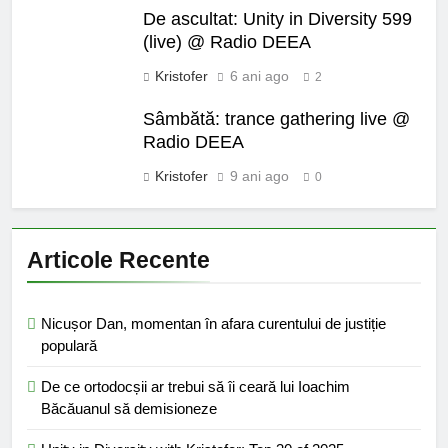
De ascultat: Unity in Diversity 599
(live) @ Radio DEEA
Kristofer
6 ani ago
2
Sâmbătă: trance gathering live @
Radio DEEA
Kristofer
9 ani ago
0
Articole Recente
Nicușor Dan, momentan în afara curentului de justiție
populară
De ce ortodocșii ar trebui să îi ceară lui Ioachim
Băcăuanul să demisioneze