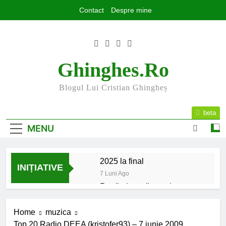
Skip
Contact
Despre mine
to
content
Ghinghes.ro
Blogul Lui Cristian Ghingheș
beta
MENU
2025 la final
INIȚIATIVE
7 Luni Ago
Rugăminte către cei care
mă urmăriți și mă citiți
9 Luni Ago
Home
muzica
Mesajul meu de început de
Top 20 Radio DEEA (kristofer93) – 7 iunie 2009