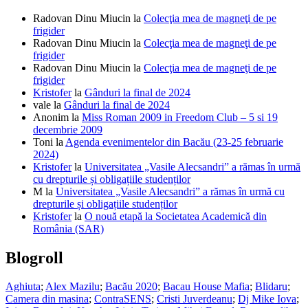
Radovan Dinu Miucin
la
Colecţia mea de magneţi de pe
frigider
Radovan Dinu Miucin
la
Colecţia mea de magneţi de pe
frigider
Radovan Dinu Miucin
la
Colecţia mea de magneţi de pe
frigider
Kristofer
la
Gânduri la final de 2024
vale
la
Gânduri la final de 2024
Anonim
la
Miss Roman 2009 in Freedom Club – 5 si 19
decembrie 2009
Toni
la
Agenda evenimentelor din Bacău (23-25 februarie
2024)
Kristofer
la
Universitatea „Vasile Alecsandri” a rămas în urmă
cu drepturile și obligațiile studenților
M
la
Universitatea „Vasile Alecsandri” a rămas în urmă cu
drepturile și obligațiile studenților
Kristofer
la
O nouă etapă la Societatea Academică din
România (SAR)
Blogroll
Aghiuta
;
Alex Mazilu
;
Bacău 2020
;
Bacau House Mafia
;
Blidaru
;
Camera din masina
;
ContraSENS
;
Cristi Juverdeanu
;
Dj Mike Iova
;