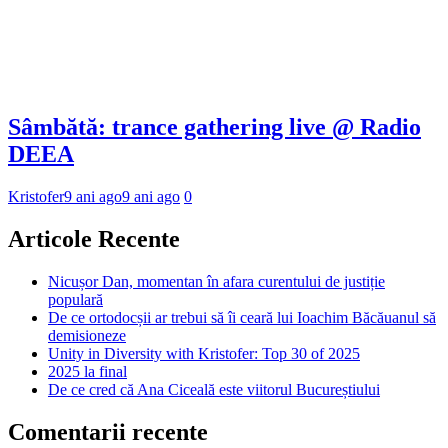
Sâmbătă: trance gathering live @ Radio
DEEA
Kristofer
9 ani ago
9 ani ago
0
Articole Recente
Nicușor Dan, momentan în afara curentului de justiție
populară
De ce ortodocșii ar trebui să îi ceară lui Ioachim Băcăuanul să
demisioneze
Unity in Diversity with Kristofer: Top 30 of 2025
2025 la final
De ce cred că Ana Ciceală este viitorul Bucureștiului
Comentarii recente