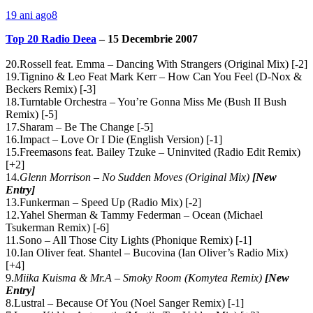
19 ani ago
8
Top 20 Radio Deea
– 15 Decembrie 2007
20.Rossell feat. Emma – Dancing With Strangers (Original Mix) [-2]
19.Tignino & Leo Feat Mark Kerr – How Can You Feel (D-Nox &
Beckers Remix) [-3]
18.Turntable Orchestra – You’re Gonna Miss Me (Bush II Bush
Remix) [-5]
17.Sharam – Be The Change [-5]
16.Impact – Love Or I Die (English Version) [-1]
15.Freemasons feat. Bailey Tzuke – Uninvited (Radio Edit Remix)
[+2]
14.
Glenn Morrison – No Sudden Moves (Original Mix)
[New
Entry]
13.Funkerman – Speed Up (Radio Mix) [-2]
12.Yahel Sherman & Tammy Federman – Ocean (Michael
Tsukerman Remix) [-6]
11.Sono – All Those City Lights (Phonique Remix) [-1]
10.Ian Oliver feat. Shantel – Bucovina (Ian Oliver’s Radio Mix)
[+4]
9.
Miika Kuisma & Mr.A – Smoky Room (Komytea Remix)
[New
Entry]
8.Lustral – Because Of You (Noel Sanger Remix) [-1]