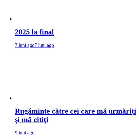
2025 la final
7 luni ago
7 luni ago
Rugăminte către cei care mă urmăriți
și mă citiți
9 luni ago