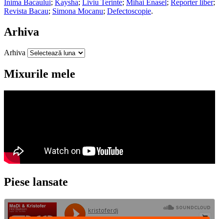
Inima Bacaului
;
Kaysha
;
Liviu Terinte
;
Mihai Enasel
;
Reporter liber
;
Revista Bacau
;
Simona Mocanu
;
Defectoscopie
.
Arhiva
Arhiva
Mixurile mele
Piese lansate