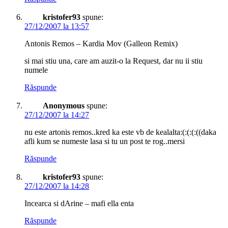
kristofer93
spune:
27/12/2007 la 13:57
Antonis Remos – Kardia Mov (Galleon Remix)
si mai stiu una, care am auzit-o la Request, dar nu ii stiu
numele
Răspunde
Anonymous
spune:
27/12/2007 la 14:27
nu este artonis remos..kred ka este vb de kealalta:(:(:(:((daka
afli kum se numeste lasa si tu un post te rog..mersi
Răspunde
kristofer93
spune:
27/12/2007 la 14:28
Incearca si dArine – mafi ella enta
Răspunde