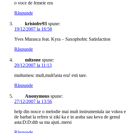
o voce de femeie era
Răspunde
kristofer93
spune:
19/12/2007 la 16:58
Yves Murasca feat. Kyra – Saxophobic Satisfaction
Răspunde
mitzone
spune:
20/12/2007 la 11:13
multumesc mult,mult!asta era! esti tare.
Răspunde
Anonymous
spune:
27/12/2007 la 13:56
help din nou:e o melodie mai mult instrumentala iar vokea e
de barbat la refren si ziki ka e in araba sau keva de genul
asta:D:D:dtb sa ma ajuti..mersi
Răspunde