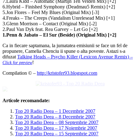
7.Laura Kidd – Automatic (Martijn Ten Velden Mix) [+2]
6.Hybrid – Finished Symphony (Deadmau5 Remix) [+2]
5.Jon Flores – Feel My Blues (Original Mix) [-3]
4.Freaks – The Creeps (Vandalism Unrelesead Mix) [+1]
3.Glenn Morrison – Contact (Original Mix) [-2]
2.Paul Van Dyk feat. Rea Garvey – Let Go [+2]
1.Penn & Jabato – El Sur (Beside) (Original Mix) [+2]
Ca in fiecare saptamana, la jumatatea emisiunii se face un fel de
propunere, Camelia Chenciu ii spune o alta poveste. Astazi s-a
difuzat
Talking Heads – Psycho Killer (Lexicon Avenue Remix) –
!
Click for preview
Compilation © –
http://kristofer93.blogspot.com
Articole recomandate:
Top 20 Radio Deea – 1 Decembrie 2007
Top 20 Radio Deea – 8 Decembrie 2007
Top 20 Radio Deea – 08 Septembrie 2007
Top 20 Radio Deea – 17 Noiembrie 2007
Top 20 Radio Deea – 15 Septembrie 2007