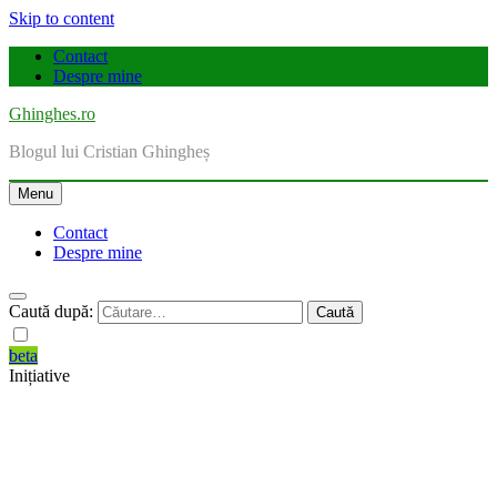
Skip to content
Contact
Despre mine
Ghinghes.ro
Blogul lui Cristian Ghingheș
Menu
Contact
Despre mine
Caută după:
beta
Inițiative