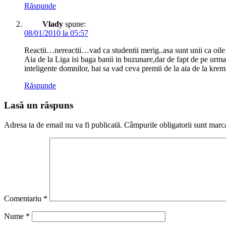
Răspunde
Vlady
spune:
08/01/2010 la 05:57
Reactii…nereactii…vad ca studentii merig..asa sunt unii ca oil
Aia de la Liga isi baga banii in buzunare,dar de fapt de pe urma
inteligente domnilor, hai sa vad ceva premii de la aia de la kr
Răspunde
Lasă un răspuns
Adresa ta de email nu va fi publicată.
Câmpurile obligatorii sunt marc
Comentariu
*
Nume
*