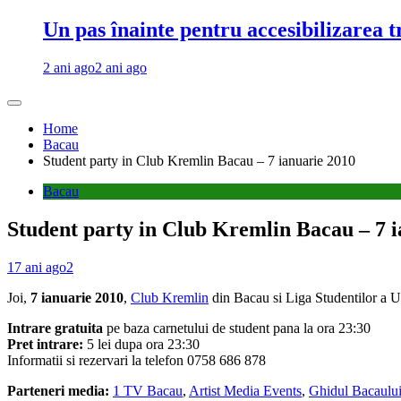
Un pas înainte pentru accesibilizarea 
2 ani ago
2 ani ago
Home
Bacau
Student party in Club Kremlin Bacau – 7 ianuarie 2010
Bacau
Student party in Club Kremlin Bacau – 7 
17 ani ago
2
Joi,
7 ianuarie 2010
,
Club Kremlin
din Bacau si Liga Studentilor a Un
Intrare gratuita
pe baza carnetului de student pana la ora 23:30
Pret intrare:
5 lei dupa ora 23:30
Informatii si rezervari la telefon 0758 686 878
Parteneri media:
1 TV Bacau
,
Artist Media Events
,
Ghidul Bacaulu