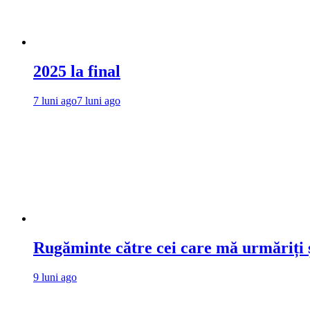
2025 la final
7 luni ago
7 luni ago
Rugăminte către cei care mă urmăriți ș
9 luni ago