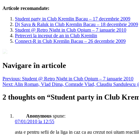
Articole recomandate:
Student party in Club Kremlin Bacau – 17 decembrie 2009
Dj Sava & Raluk in Club Kremlin Bacau – 18 decembrie 2009
Student @ Retro Night in Club Opium – 7 ianuarie 2010
Petreceri la inceput de an in Club Kremlin
Connect-R in Club Kremlin Bacau – 26 decembrie 2009
Navigare în articole
Previous:
Student @ Retro Night in Club Opium – 7 ianuarie 2010
Next:
Alin Roman, Vlad Dima, Comrade Vlad, Claudiu Sandulescu @
2 thoughts on “
Student party in Club Krem
Anonymous
spune:
07/01/2010 la 12:55
asta e pentru sefii de la liga in caz ca au crezut noi uitam reacti