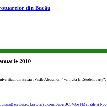
trotuarelor din Bacău
ianuarie 2010
iversitatii din Bacau „Vasile Alecsandri ” va invita la „Student party”.
i
,
InimaBacaului.ro
,
kristofer93.com
,
SuperBC
,
Vibe FM
si
Zile si Nopt