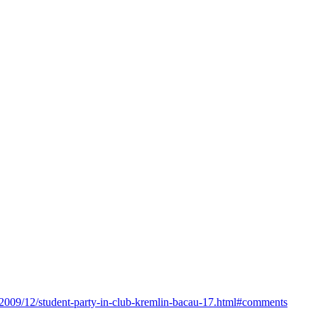
/2009/12/student-party-in-club-kremlin-bacau-17.html#comments