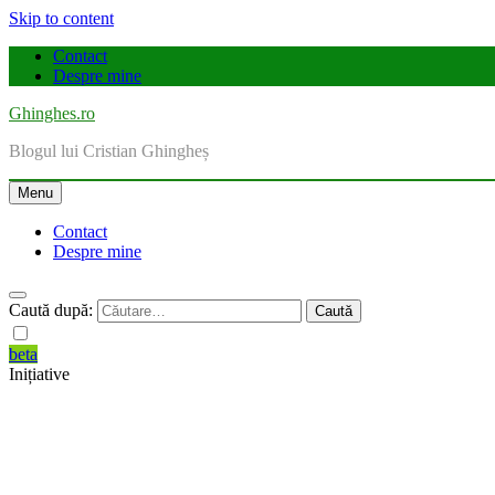
Skip to content
Contact
Despre mine
Ghinghes.ro
Blogul lui Cristian Ghingheș
Menu
Contact
Despre mine
Caută după:
beta
Inițiative