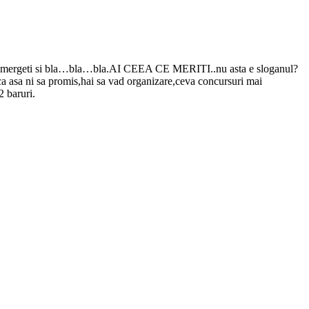
sa mai mergeti si bla…bla…bla.AI CEEA CE MERITI..nu asta e sloganul?
,ca asa ni sa promis,hai sa vad organizare,ceva concursuri mai
2 baruri.