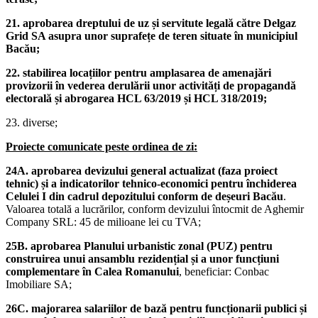
21. aprobarea dreptului de uz și servitute legală către Delgaz
Grid SA asupra unor suprafețe de teren situate în municipiul
Bacău;
22. stabilirea locațiilor pentru amplasarea de amenajări
provizorii în vederea derulării unor activități de propagandă
electorală și abrogarea HCL 63/2019 și HCL 318/2019;
23. diverse;
Proiecte comunicate peste ordinea de zi:
24A. aprobarea devizului general actualizat (faza proiect
tehnic) și a indicatorilor tehnico-economici pentru închiderea
Celulei I din cadrul depozitului conform de deșeuri Bacău
.
Valoarea totală a lucrărilor, conform devizului întocmit de Aghemir
Company SRL: 45 de milioane lei cu TVA;
25B. aprobarea Planului urbanistic zonal (PUZ) pentru
construirea unui ansamblu rezidențial și a unor funcțiuni
complementare în Calea Romanului
, beneficiar: Conbac
Imobiliare SA;
26C. majorarea salariilor de bază pentru funcționarii publici și