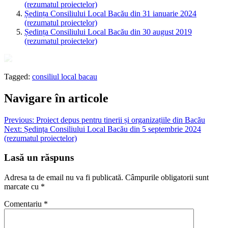
(rezumatul proiectelor)
Ședința Consiliului Local Bacău din 31 ianuarie 2024
(rezumatul proiectelor)
Ședința Consiliului Local Bacău din 30 august 2019
(rezumatul proiectelor)
Tagged:
consiliul local bacau
Navigare în articole
Previous:
Proiect depus pentru tinerii și organizațiile din Bacău
Next:
Ședința Consiliului Local Bacău din 5 septembrie 2024
(rezumatul proiectelor)
Lasă un răspuns
Adresa ta de email nu va fi publicată.
Câmpurile obligatorii sunt
marcate cu
*
Comentariu
*