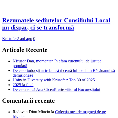
Rezumatele ședințelor Consiliului Local
nu dispar, ci se transformă
Kristofer
2 ani ago
0
Articole Recente
Nicușor Dan, momentan în afara curentului de justiție
populară
De ce ortodocșii ar trebui să îi ceară lui Ioachim Băcăuanul să
demisioneze
Unity in Diversity with Kristofer: Top 30 of 2025
2025 la final
De ce cred că Ana Ciceală este viitorul Bucureștiului
Comentarii recente
Radovan Dinu Miucin
la
Colecţia mea de magneţi de pe
frigider