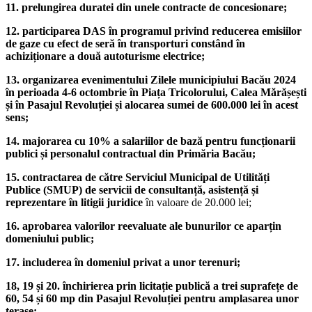
11. prelungirea duratei din unele contracte de concesionare;
12. participarea DAS în programul privind reducerea emisiilor
de gaze cu efect de seră în transporturi constând în
achiziționare a două autoturisme electrice;
13. organizarea evenimentului Zilele municipiului Bacău 2024
în perioada 4-6 octombrie în Piața Tricolorului, Calea Mărășești
și în Pasajul Revoluției și alocarea sumei de 600.000 lei în acest
sens;
14. majorarea cu 10% a salariilor de bază pentru funcționarii
publici și personalul contractual din Primăria Bacău;
15. contractarea de către Serviciul Municipal de Utilități
Publice (SMUP) de servicii de consultanță, asistență și
reprezentare în litigii juridice
în valoare de 20.000 lei;
16. aprobarea valorilor reevaluate ale bunurilor ce aparțin
domeniului public;
17. includerea în domeniul privat a unor terenuri;
18, 19 și 20. închirierea prin licitație publică a trei suprafețe de
60, 54 și 60 mp din Pasajul Revoluției pentru amplasarea unor
terase;