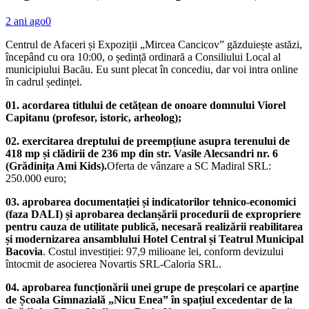
2 ani ago
0
Centrul de Afaceri și Expoziții „Mircea Cancicov” găzduiește astăzi,
începând cu ora 10:00, o ședință ordinară a Consiliului Local al
municipiului Bacău. Eu sunt plecat în concediu, dar voi intra online
în cadrul ședinței.
01. acordarea titlului de cetățean de onoare domnului Viorel
Capitanu (profesor, istoric, arheolog);
02.
exercitarea dreptului de preempțiune asupra terenului de
418 mp și clădirii de 236 mp din str. Vasile Alecsandri nr. 6
(Grădinița Ami Kids).
Oferta de vânzare a SC Madiral SRL:
250.000 euro;
03. aprobarea documentației și indicatorilor tehnico-economici
(faza DALI) și aprobarea declanșării procedurii de expropriere
pentru cauza de utilitate publică, necesară realizării reabilitarea
și modernizarea ansamblului Hotel Central și Teatrul Municipal
Bacovia
. Costul investiției: 97,9 milioane lei, conform devizului
întocmit de asocierea Novartis SRL-Caloria SRL.
04. aprobarea funcționării unei grupe de preșcolari ce aparține
de Școala Gimnazială „Nicu Enea” în spațiul excedentar de la