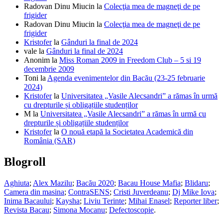
Radovan Dinu Miucin
la
Colecţia mea de magneţi de pe
frigider
Radovan Dinu Miucin
la
Colecţia mea de magneţi de pe
frigider
Kristofer
la
Gânduri la final de 2024
vale
la
Gânduri la final de 2024
Anonim
la
Miss Roman 2009 in Freedom Club – 5 si 19
decembrie 2009
Toni
la
Agenda evenimentelor din Bacău (23-25 februarie
2024)
Kristofer
la
Universitatea „Vasile Alecsandri” a rămas în urmă
cu drepturile și obligațiile studenților
M
la
Universitatea „Vasile Alecsandri” a rămas în urmă cu
drepturile și obligațiile studenților
Kristofer
la
O nouă etapă la Societatea Academică din
România (SAR)
Blogroll
Aghiuta
;
Alex Mazilu
;
Bacău 2020
;
Bacau House Mafia
;
Blidaru
;
Camera din masina
;
ContraSENS
;
Cristi Juverdeanu
;
Dj Mike Iova
;
Inima Bacaului
;
Kaysha
;
Liviu Terinte
;
Mihai Enasel
;
Reporter liber
;
Revista Bacau
;
Simona Mocanu
;
Defectoscopie
.