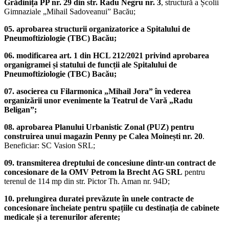
Grădinița PP nr. 29 din str. Radu Negru nr. 3
, structură a Școlii
Gimnaziale „Mihail Sadoveanui” Bacău;
05. aprobarea structurii organizatorice a Spitalului de
Pneumoftiziologie (TBC) Bacău;
06. modificarea art. 1 din HCL 212/2021 privind aprobarea
organigramei și statului de funcții ale Spitalului de
Pneumoftiziologie (TBC) Bacău;
07. asocierea cu Filarmonica „Mihail Jora” în vederea
organizării unor evenimente la Teatrul de Vară „Radu
Beligan”;
08. aprobarea Planului Urbanistic Zonal (PUZ) pentru
construirea unui magazin Penny pe Calea Moinești nr. 20
.
Beneficiar: SC Vasion SRL;
09. transmiterea dreptului de concesiune dintr-un contract de
concesionare de la OMV Petrom la Brecht AG SRL
pentru
terenul de 114 mp din str. Pictor Th. Aman nr. 94D;
10. prelungirea duratei prevăzute în unele contracte de
concesionare încheiate pentru spațiile cu destinația de cabinete
medicale și a terenurilor aferente;