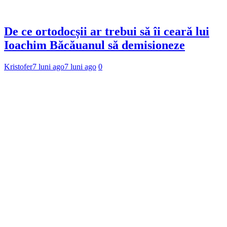
De ce ortodocșii ar trebui să îi ceară lui
Ioachim Băcăuanul să demisioneze
Kristofer
7 luni ago
7 luni ago
0