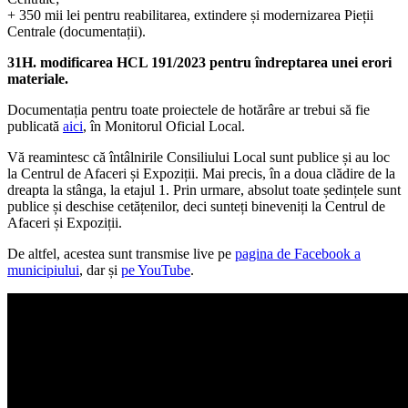
+ 350 mii lei pentru reabilitarea, extindere și modernizarea Pieții
Centrale (documentații).
31H. modificarea HCL 191/2023 pentru îndreptarea unei erori
materiale.
Documentația pentru toate proiectele de hotărâre ar trebui să fie
publicată
aici
, în Monitorul Oficial Local.
Vă reamintesc că întâlnirile Consiliului Local sunt publice și au loc
la Centrul de Afaceri și Expoziții. Mai precis, în a doua clădire de la
dreapta la stânga, la etajul 1. Prin urmare, absolut toate ședințele sunt
publice și deschise cetățenilor, deci sunteți bineveniți la Centrul de
Afaceri și Expoziții.
De altfel, acestea sunt transmise live pe
pagina de Facebook a
municipiului
, dar și
pe YouTube
.