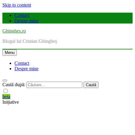
Skip to content
Contact
Despre mine
Ghinghes.ro
Blogul lui Cristian Ghingheș
Menu
Contact
Despre mine
Caută după:
beta
Inițiative