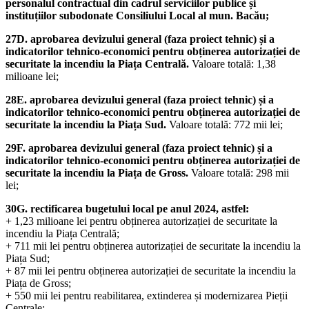
personalul contractual din cadrul serviciilor publice și
instituțiilor subodonate Consiliului Local al mun. Bacău;
27D. aprobarea devizului general (faza proiect tehnic) și a
indicatorilor tehnico-economici pentru obținerea autorizației de
securitate la incendiu la Piața Centrală.
Valoare totală: 1,38
milioane lei;
28E. aprobarea devizului general (faza proiect tehnic) și a
indicatorilor tehnico-economici pentru obținerea autorizației de
securitate la incendiu la Piața Sud.
Valoare totală: 772 mii lei;
29F. aprobarea devizului general (faza proiect tehnic) și a
indicatorilor tehnico-economici pentru obținerea autorizației de
securitate la incendiu la Piața de Gross.
Valoare totală: 298 mii
lei;
30G. rectificarea bugetului local pe anul 2024, astfel:
+ 1,23 milioane lei pentru obținerea autorizației de securitate la
incendiu la Piața Centrală;
+ 711 mii lei pentru obținerea autorizației de securitate la incendiu la
Piața Sud;
+ 87 mii lei pentru obținerea autorizației de securitate la incendiu la
Piața de Gross;
+ 550 mii lei pentru reabilitarea, extinderea și modernizarea Pieții
Centrale;