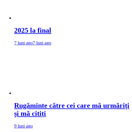
2025 la final
7 luni ago
7 luni ago
Rugăminte către cei care mă urmăriți
și mă citiți
9 luni ago