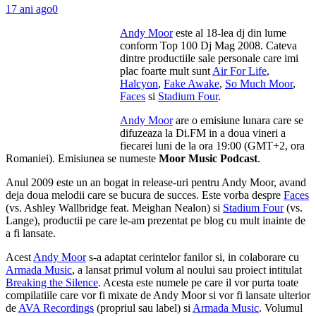
17 ani ago
0
Andy Moor
este al 18-lea dj din lume
conform Top 100 Dj Mag 2008. Cateva
dintre productiile sale personale care imi
plac foarte mult sunt
Air For Life
,
Halcyon
,
Fake Awake
,
So Much Moor
,
Faces
si
Stadium Four
.
Andy Moor
are o emisiune lunara care se
difuzeaza la Di.FM in a doua vineri a
fiecarei luni de la ora 19:00 (GMT+2, ora
Romaniei). Emisiunea se numeste
Moor Music Podcast
.
Anul 2009 este un an bogat in release-uri pentru Andy Moor, avand
deja doua melodii care se bucura de succes. Este vorba despre
Faces
(vs. Ashley Wallbridge feat. Meighan Nealon) si
Stadium Four
(vs.
Lange), productii pe care le-am prezentat pe blog cu mult inainte de
a fi lansate.
Acest
Andy Moor
s-a adaptat cerintelor fanilor si, in colaborare cu
Armada Music
, a lansat primul volum al noului sau proiect intitulat
Breaking the Silence
. Acesta este numele pe care il vor purta toate
compilatiile care vor fi mixate de Andy Moor si vor fi lansate ulterior
de
AVA Recordings
(propriul sau label) si
Armada Music
. Volumul