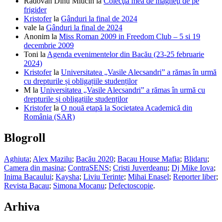
Radovan Dinu Miucin
la
Colecţia mea de magneţi de pe
frigider
Kristofer
la
Gânduri la final de 2024
vale
la
Gânduri la final de 2024
Anonim
la
Miss Roman 2009 in Freedom Club – 5 si 19
decembrie 2009
Toni
la
Agenda evenimentelor din Bacău (23-25 februarie
2024)
Kristofer
la
Universitatea „Vasile Alecsandri” a rămas în urmă
cu drepturile și obligațiile studenților
M
la
Universitatea „Vasile Alecsandri” a rămas în urmă cu
drepturile și obligațiile studenților
Kristofer
la
O nouă etapă la Societatea Academică din
România (SAR)
Blogroll
Aghiuta
;
Alex Mazilu
;
Bacău 2020
;
Bacau House Mafia
;
Blidaru
;
Camera din masina
;
ContraSENS
;
Cristi Juverdeanu
;
Dj Mike Iova
;
Inima Bacaului
;
Kaysha
;
Liviu Terinte
;
Mihai Enasel
;
Reporter liber
;
Revista Bacau
;
Simona Mocanu
;
Defectoscopie
.
Arhiva