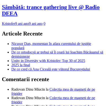
Sâmbătă: trance gathering live @ Radio
DEEA
Kristofer
9 ani ago
9 ani ago
0
Articole Recente
Nicușor Dan, momentan în afara curentului de justiție
populară
De ce ortodocșii ar trebui să îi ceară lui Ioachim Băcăuanul să
demisioneze
Unity in Diversity with Kristofer: Top 30 of 2025
2025 la final
De ce cred că Ana Ciceală este viitorul Bucureștiului
Comentarii recente
Radovan Dinu Miucin
la
Colecţia mea de magneţi de pe
frigider
Radovan Dinu Miucin
la
Colecţia mea de magneţi de pe
frigider