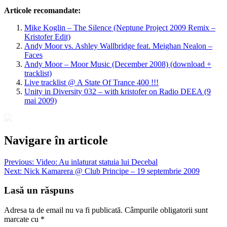
Articole recomandate:
Mike Koglin – The Silence (Neptune Project 2009 Remix –
Kristofer Edit)
Andy Moor vs. Ashley Wallbridge feat. Meighan Nealon –
Faces
Andy Moor – Moor Music (December 2008) (download +
tracklist)
Live tracklist @ A State Of Trance 400 !!!
Unity in Diversity 032 – with kristofer on Radio DEEA (9
mai 2009)
Navigare în articole
Previous:
Video: Au inlaturat statuia lui Decebal
Next:
Nick Kamarera @ Club Principe – 19 septembrie 2009
Lasă un răspuns
Adresa ta de email nu va fi publicată.
Câmpurile obligatorii sunt
marcate cu
*