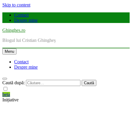
Skip to content
Contact
Despre mine
Ghinghes.ro
Blogul lui Cristian Ghingheș
Menu
Contact
Despre mine
Caută după:
beta
Inițiative