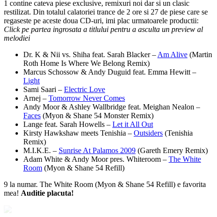
1 contine cateva piese exclusive, remixuri noi dar si un clasic
restilizat. Din totalul calatoriei trance de 2 ore si 27 de piese care se
regaseste pe aceste doua CD-uri, imi plac urmatoarele productii:
Click pe
partea ingrosata
a
titlului
pentru a asculta un preview al
melodiei
Dr. K & Nii vs. Shiha feat. Sarah Blacker –
Am Alive
(Martin
Roth Home Is Where We Belong Remix)
Marcus Schossow & Andy Duguid feat. Emma Hewitt –
Light
Sami Saari –
Electric Love
Arnej –
Tomorrow Never Comes
Andy Moor & Ashley Wallbridge feat. Meighan Nealon –
Faces
(Myon & Shane 54 Monster Remix)
Lange feat. Sarah Howells –
Let it All Out
Kirsty Hawkshaw meets Tenishia –
Outsiders
(Tenishia
Remix)
M.I.K.E. –
Sunrise At Palamos 2009
(Gareth Emery Remix)
Adam White & Andy Moor pres. Whiteroom –
The White
Room
(Myon & Shane 54 Refill)
9 la numar. The White Room (Myon & Shane 54 Refill) e favorita
mea!
Auditie placuta!