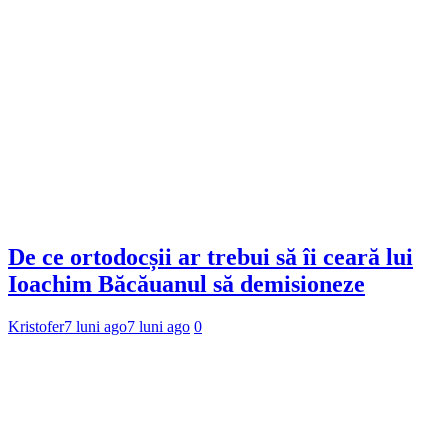
De ce ortodocșii ar trebui să îi ceară lui
Ioachim Băcăuanul să demisioneze
Kristofer
7 luni ago
7 luni ago
0