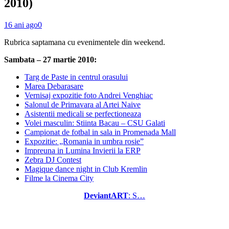
2010)
16 ani ago
0
Rubrica saptamana cu evenimentele din weekend.
Sambata – 27 martie 2010:
Targ de Paste in centrul orasului
Marea Debarasare
Vernisaj expozitie foto Andrei Venghiac
Salonul de Primavara al Artei Naive
Asistentii medicali se perfectioneaza
Volei masculin: Stiinta Bacau – CSU Galati
Campionat de fotbal in sala in Promenada Mall
Expozitie: „Romania in umbra rosie”
Impreuna in Lumina Invierii la ERP
Zebra DJ Contest
Magique dance night in Club Kremlin
Filme la Cinema City
DeviantART
: S…