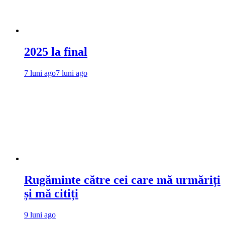
2025 la final
7 luni ago
7 luni ago
Rugăminte către cei care mă urmăriți
și mă citiți
9 luni ago