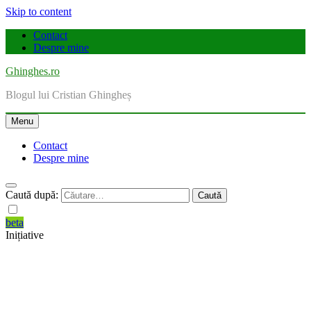
Skip to content
Contact
Despre mine
Ghinghes.ro
Blogul lui Cristian Ghingheș
Menu
Contact
Despre mine
Caută după:
beta
Inițiative