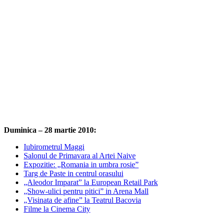
Duminica – 28 martie 2010:
Iubirometrul Maggi
Salonul de Primavara al Artei Naive
Expozitie: „Romania in umbra rosie”
Targ de Paste in centrul orasului
„Aleodor Imparat” la European Retail Park
„Show-ulici pentru pitici” in Arena Mall
„Visinata de afine” la Teatrul Bacovia
Filme la Cinema City