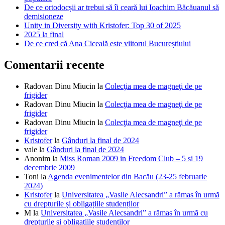
De ce ortodocșii ar trebui să îi ceară lui Ioachim Băcăuanul să
demisioneze
Unity in Diversity with Kristofer: Top 30 of 2025
2025 la final
De ce cred că Ana Ciceală este viitorul Bucureștiului
Comentarii recente
Radovan Dinu Miucin
la
Colecţia mea de magneţi de pe
frigider
Radovan Dinu Miucin
la
Colecţia mea de magneţi de pe
frigider
Radovan Dinu Miucin
la
Colecţia mea de magneţi de pe
frigider
Kristofer
la
Gânduri la final de 2024
vale
la
Gânduri la final de 2024
Anonim
la
Miss Roman 2009 in Freedom Club – 5 si 19
decembrie 2009
Toni
la
Agenda evenimentelor din Bacău (23-25 februarie
2024)
Kristofer
la
Universitatea „Vasile Alecsandri” a rămas în urmă
cu drepturile și obligațiile studenților
M
la
Universitatea „Vasile Alecsandri” a rămas în urmă cu
drepturile și obligațiile studenților