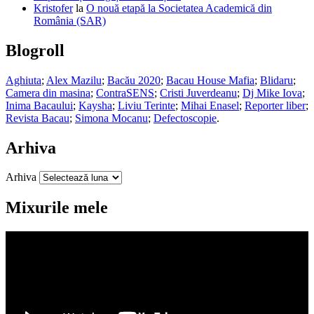
Kristofer
la
O nouă etapă la Societatea Academică din
România (SAR)
Blogroll
Aghiuta
;
Alex Mazilu
;
Bacău 2020
;
Bacau House Mafia
;
Blidaru
;
Camera din masina
;
ContraSENS
;
Cristi Juverdeanu
;
Dj Mike Iova
;
Inima Bacaului
;
Kaysha
;
Liviu Terinte
;
Mihai Enasel
;
Reporter liber
;
Revista Bacau
;
Simona Mocanu
;
Defectoscopie
.
Arhiva
Arhiva
Mixurile mele