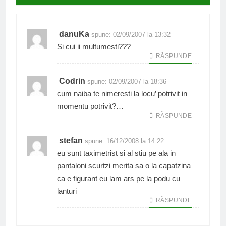
danuKa
spune:
02/09/2007 la 13:32
Si cui ii multumesti???
RĂSPUNDE
Codrin
spune:
02/09/2007 la 18:36
cum naiba te nimeresti la locu’ potrivit in
momentu potrivit?…
RĂSPUNDE
stefan
spune:
16/12/2008 la 14:22
eu sunt taximetrist si al stiu pe ala in
pantaloni scurtzi merita sa o la capatzina
ca e figurant eu lam ars pe la podu cu
lanturi
RĂSPUNDE