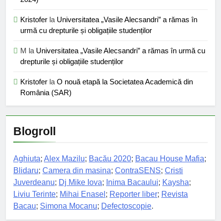
Kristofer
la
Universitatea „Vasile Alecsandri” a rămas în
urmă cu drepturile și obligațiile studenților
M
la
Universitatea „Vasile Alecsandri” a rămas în urmă cu
drepturile și obligațiile studenților
Kristofer
la
O nouă etapă la Societatea Academică din
România (SAR)
Blogroll
Aghiuta
;
Alex Mazilu
;
Bacău 2020
;
Bacau House Mafia
;
Blidaru
;
Camera din masina
;
ContraSENS
;
Cristi
Juverdeanu
;
Dj Mike Iova
;
Inima Bacaului
;
Kaysha
;
Liviu Terinte
;
Mihai Enasel
;
Reporter liber
;
Revista
Bacau
;
Simona Mocanu
;
Defectoscopie
.