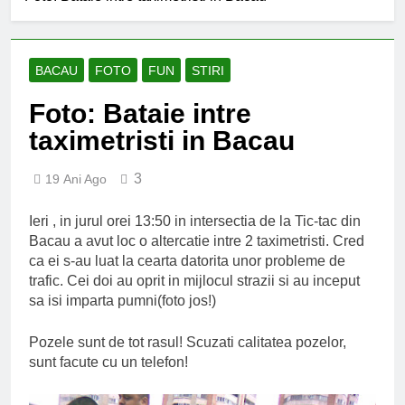
BACAU
FOTO
FUN
STIRI
Foto: Bataie intre
taximetristi in Bacau
3
19 Ani Ago
Ieri , in jurul orei 13:50 in intersectia de la Tic-tac din
Bacau a avut loc o altercatie intre 2 taximetristi. Cred
ca ei s-au luat la cearta datorita unor probleme de
trafic. Cei doi au oprit in mijlocul strazii si au inceput
sa isi imparta pumni(foto jos!)
Pozele sunt de tot rasul! Scuzati calitatea pozelor,
sunt facute cu un telefon!