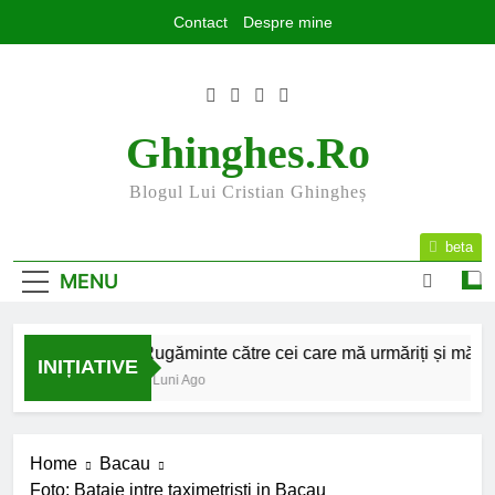
Skip
Contact
Despre mine
to
content
Ghinghes.ro
Blogul Lui Cristian Ghingheș
beta
MENU
 la final
Rugăminte către cei care mă urmăriți și mă citiți
INIȚIATIVE
i Ago
9 Luni Ago
Home
Bacau
Foto: Bataie intre taximetristi in Bacau