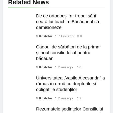
Related News
De ce ortodocșii ar trebui să îi
ceară lui Ioachim Băcăuanul să
demisioneze
Kristofer
7 luni ago
0
Cadoul de sărbători de la primar
și noul consiliu local pentru
băcăuani
Kristofer
2 ani ago
0
Universitatea „Vasile Alecsandri” a
rămas în urmă cu drepturile și
obligațiile studenților
Kristofer
2 ani ago
2
Rezumatele ședințelor Consiliului