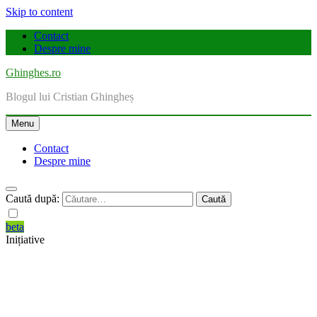
Skip to content
Contact
Despre mine
Ghinghes.ro
Blogul lui Cristian Ghingheș
Menu
Contact
Despre mine
Caută după:
beta
Inițiative