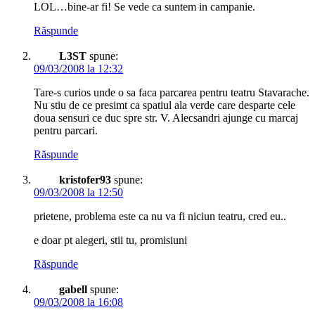
LOL…bine-ar fi! Se vede ca suntem in campanie.
Răspunde
L3ST
spune:
09/03/2008 la 12:32
Tare-s curios unde o sa faca parcarea pentru teatru Stavarache.
Nu stiu de ce presimt ca spatiul ala verde care desparte cele
doua sensuri ce duc spre str. V. Alecsandri ajunge cu marcaj
pentru parcari.
Răspunde
kristofer93
spune:
09/03/2008 la 12:50
prietene, problema este ca nu va fi niciun teatru, cred eu..
e doar pt alegeri, stii tu, promisiuni
Răspunde
gabell
spune:
09/03/2008 la 16:08