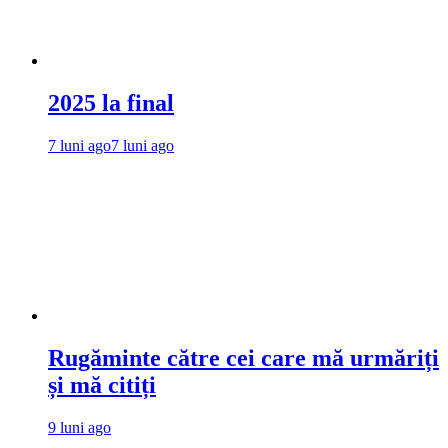
2025 la final
7 luni ago
7 luni ago
Rugăminte către cei care mă urmăriți
și mă citiți
9 luni ago