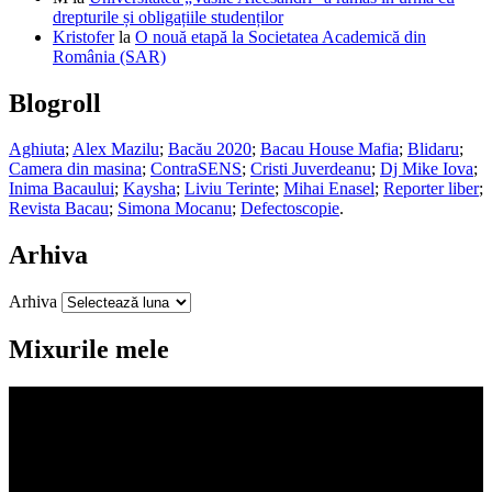
drepturile și obligațiile studenților
Kristofer
la
O nouă etapă la Societatea Academică din
România (SAR)
Blogroll
Aghiuta
;
Alex Mazilu
;
Bacău 2020
;
Bacau House Mafia
;
Blidaru
;
Camera din masina
;
ContraSENS
;
Cristi Juverdeanu
;
Dj Mike Iova
;
Inima Bacaului
;
Kaysha
;
Liviu Terinte
;
Mihai Enasel
;
Reporter liber
;
Revista Bacau
;
Simona Mocanu
;
Defectoscopie
.
Arhiva
Arhiva
Mixurile mele