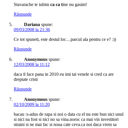
Stavarache te iubim
ca ca t
ine nu gasim!
Răspunde
Dariana
spune:
09/03/2008 la 21:36
Ce tot spuneti, este destul loc…parcul ala pentru ce e? :))
Răspunde
Anonymous
spune:
12/03/2008 la 11:12
daca il face pana in 2010 eu imi tai venele si cred ca are
dreptate cristi
Răspunde
Anonymous
spune:
02/10/2009 la 11:20
bacau :s-adus de rapa si noi o data cu el nu este bun nici unul
si nici na fost si nici no sa vina.noroc ca mai vin investitori
straini si ne mai fac si noua cate ceva.ca noi daca vrem sa