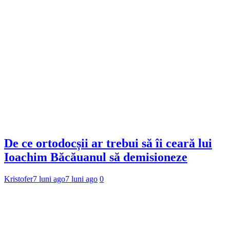
De ce ortodocșii ar trebui să îi ceară lui
Ioachim Băcăuanul să demisioneze
Kristofer
7 luni ago
7 luni ago
0