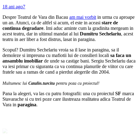
18 ani ago
7
Despre Teatrul de Vara din Bacau
am mai vorbit
in urma cu aproape
un an. Atunci, ca de altfel si acum, el este in aceasi
stare de
continua degradare
. Imi aduc aminte cum la gradinita mergeam in
acest teatru, dar in ultimul mandat al lui
Dumitru Sechelariu
, acest
teatru in aer liber a fost distrus, lasat in paragina.
Scopul? Dumitru Sechelariu vroia sa il lase in paragina, sa il
demoleze si impreuna cu mafiotii lui de consilieri locali
sa faca un
ansamblu imobiliar
de unde sa castige bani. Sergiu Sechelariu daca
va iesi primar cu siguranta ca va continua planurile de viitor cu care
fratele sau a ramas de cand a pierdut alegerile din 2004.
Multumesc lui
Catalin.turcitu
pentru poza cu proiectul!
Pana la alegeri, va las cu patru fotografii: una cu proiectul
SF
marca
Stavarache si cu trei poze care ilustreaza realitatea adica Teatrul de
Vara in
paragina
.