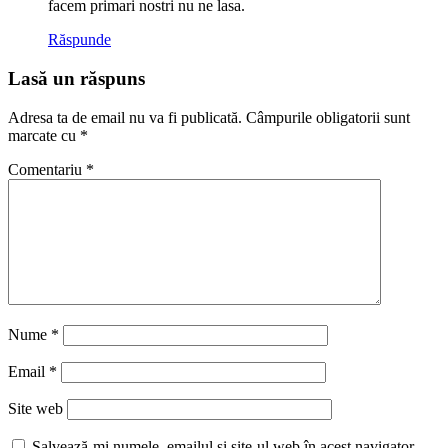
facem primari nostri nu ne lasa.
Răspunde
Lasă un răspuns
Adresa ta de email nu va fi publicată.
Câmpurile obligatorii sunt
marcate cu
*
Comentariu
*
Nume
*
Email
*
Site web
Salvează-mi numele, emailul și site-ul web în acest navigator