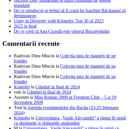
Nicușor Dan, momentan în afara curentului de justiție
populară
De ce ortodocșii ar trebui să îi ceară lui Ioachim Băcăuanul să
demisioneze
Unity in Diversity with Kristofer: Top 30 of 2025
2025 la final
De ce cred că Ana Ciceală este viitorul Bucureștiului
Comentarii recente
Radovan Dinu Miucin
la
Colecţia mea de magneţi de pe
frigider
Radovan Dinu Miucin
la
Colecţia mea de magneţi de pe
frigider
Radovan Dinu Miucin
la
Colecţia mea de magneţi de pe
frigider
Kristofer
la
Gânduri la final de 2024
vale
la
Gânduri la final de 2024
Anonim
la
Miss Roman 2009 in Freedom Club – 5 si 19
decembrie 2009
Toni
la
Agenda evenimentelor din Bacău (23-25 februarie
2024)
Kristofer
la
Universitatea „Vasile Alecsandri” a rămas în urmă
cu drepturile și obligațiile studenților
M
la
Universitatea „Vasile Alecsandri” a rămas în urmă cu