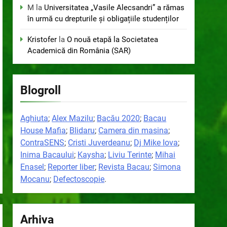
M
la
Universitatea „Vasile Alecsandri” a rămas
în urmă cu drepturile și obligațiile studenților
Kristofer
la
O nouă etapă la Societatea
Academică din România (SAR)
Blogroll
Aghiuta
;
Alex Mazilu
;
Bacău 2020
;
Bacau
House Mafia
;
Blidaru
;
Camera din masina
;
ContraSENS
;
Cristi Juverdeanu
;
Dj Mike Iova
;
Inima Bacaului
;
Kaysha
;
Liviu Terinte
;
Mihai
Enasel
;
Reporter liber
;
Revista Bacau
;
Simona
Mocanu
;
Defectoscopie
.
Arhiva