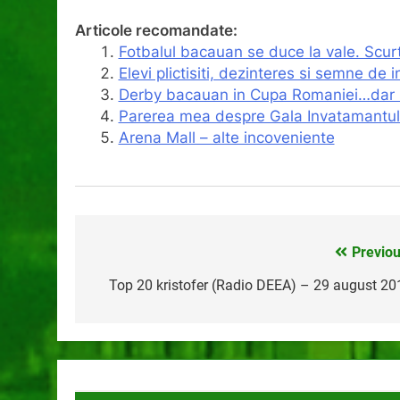
Articole recomandate:
Fotbalul bacauan se duce la vale. Scur
Elevi plictisiti, dezinteres si semne de 
Derby bacauan in Cupa Romaniei…dar s
Parerea mea despre Gala Invatamantu
Arena Mall – alte incoveniente
Previou
Navigare
în
Top 20 kristofer (Radio DEEA) – 29 august 20
articole