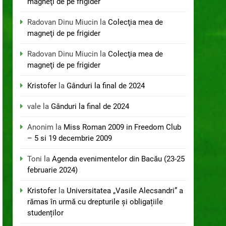
magneţi de pe frigider
Radovan Dinu Miucin
la
Colecţia mea de
magneţi de pe frigider
Radovan Dinu Miucin
la
Colecţia mea de
magneţi de pe frigider
Kristofer
la
Gânduri la final de 2024
vale
la
Gânduri la final de 2024
Anonim
la
Miss Roman 2009 in Freedom Club
– 5 si 19 decembrie 2009
Toni
la
Agenda evenimentelor din Bacău (23-25
februarie 2024)
Kristofer
la
Universitatea „Vasile Alecsandri” a
rămas în urmă cu drepturile și obligațiile
studenților