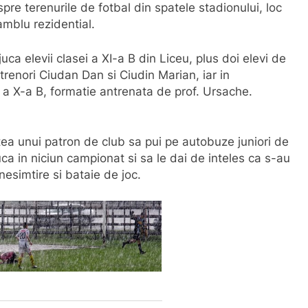
spre terenurile de fotbal din spatele stadionului, loc
mblu rezidential.
ca elevii clasei a XI-a B din Liceu, plus doi elevi de
ntrenori Ciudan Dan si Ciudin Marian, iar in
i a X-a B, formatie antrenata de prof. Ursache.
artea unui patron de club sa pui pe autobuze juniori de
ca in niciun campionat si sa le dai de inteles ca s-au
esimtire si bataie de joc.