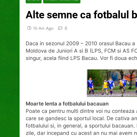
Alte semne ca fotbalul 
6
16 Ani Ago
Daca in sezonul 2009 – 2010 orasul Bacau a 
Moldova de Juniori A si B (LPS, FCM si AS FC
singur, acela fiind LPS Bacau. Vor fi doua ec
Moarte lenta a fotbalului bacauan
Poate ca pentru multi dintre voi nu conteaza a
care se gandesc la sportul local. De cativa an
fotbalului si, in general, a sportului bacaua
zile, dar incepand cu acest an nu mai avem nic