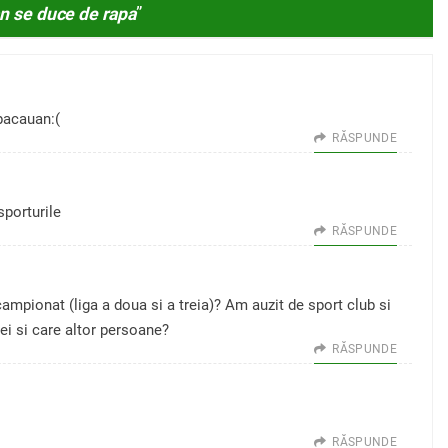
n se duce de rapa
”
 bacauan:(
RĂSPUNDE
sporturile
RĂSPUNDE
ampionat (liga a doua si a treia)? Am auzit de sport club si
ei si care altor persoane?
RĂSPUNDE
RĂSPUNDE