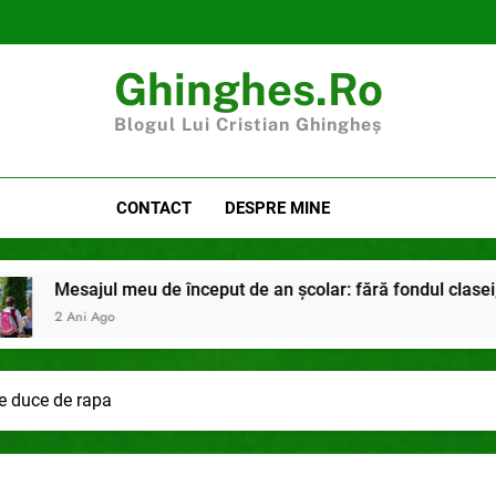
Ghinghes.ro
Blogul Lui Cristian Ghingheș
CONTACT
DESPRE MINE
 meu de început de an școlar: fără fondul clasei, fără fondul șc
o
e duce de rapa