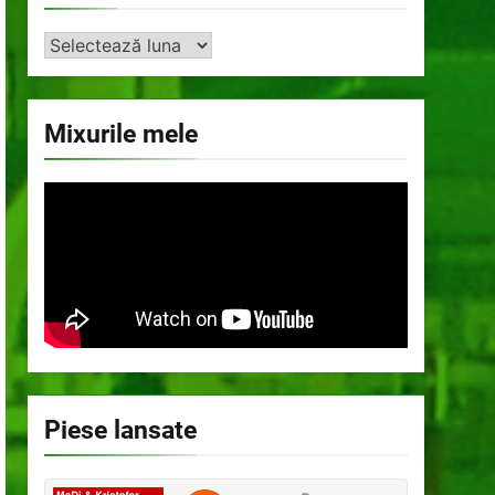
Arhiva
Mixurile mele
Piese lansate