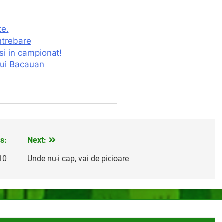
te.
intrebare
i in campionat!
lui Bacauan
s:
Next:
10
Unde nu-i cap, vai de picioare