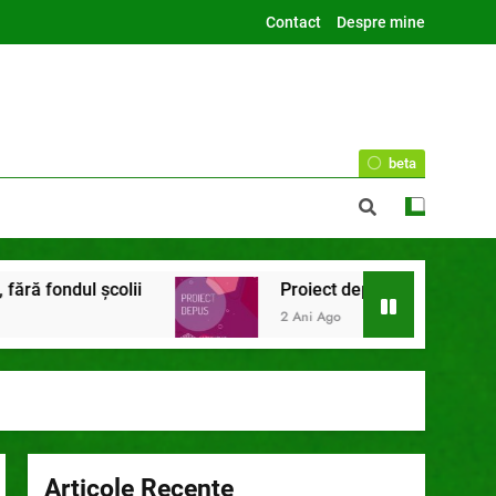
Contact
Despre mine
beta
olii
Proiect depus pentru tinerii și organizații
2 Ani Ago
Articole Recente