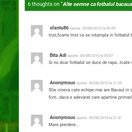
6 thoughts on “
Alte semne ca fotbalul bacaua
sfantu86
spune:
30/08/2010 la 00:59
trist,foarte trist ce se intampla in fotbalul
Bita Adi
spune:
30/08/2010 la 03:07
Si nu doar fotbalul se duce de rapa…toate 
Anonymous
spune:
30/08/2010 la 21:05
Stie cineva cate echipe mai are Bacaul in c
fcm…daca e adevarat care apartine primari
Anonymous
spune:
30/08/2010 la 21:41
Mare pierdere…