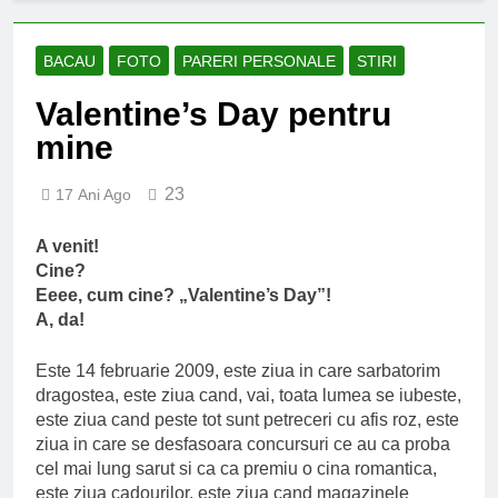
an școlar: fără fondul clasei,
fără fondul școlii
2 Ani Ago
Proiect depus pentru tinerii
BACAU
FOTO
PARERI PERSONALE
STIRI
și organizațiile din Bacău
Valentine’s Day pentru
2 Ani Ago
Harta și programul
mine
terenurilor de sport publice
din municipiul Bacău
2 Ani Ago
23
17 Ani Ago
Un pas înainte pentru
accesibilizarea trotuarelor
A venit!
din Bacău
2 Ani Ago
Cine?
Eeee, cum cine? „Valentine’s Day”!
A, da!
Este 14 februarie 2009, este ziua in care sarbatorim
dragostea, este ziua cand, vai, toata lumea se iubeste,
este ziua cand peste tot sunt petreceri cu afis roz, este
ziua in care se desfasoara concursuri ce au ca proba
cel mai lung sarut si ca ca premiu o cina romantica,
este ziua cadourilor, este ziua cand magazinele