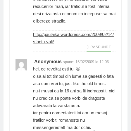
reducerilor mari, iar traficul a fost infernal
desi criza asta economica incepuse sa mai
elibereze strazile.
http://paulaika.wordpress.com/2009/02/14/
sfantu-vali/
RĂSPUNDE
Anonymous
spune:
15/02/2009 la 12:06
hei, ce revoltat esti tu! 🙂
o sa ai tot timpul din lume sa gasesti o fata
asa cum vrei tu, just like the old times.
nu-i musai ca la 16 ani sa fii indragostit, nici
nu cred ca se poate vorbi de dragoste
adevarata la varsta asta.
iar pentru comentatorii tai am un mesaj.
fratilor vorbiti romaneste nu
messengereste!! ma dor ochii.