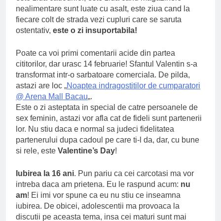
nealimentare sunt luate cu asalt, este ziua cand la
fiecare colt de strada vezi cupluri care se saruta
ostentativ,
este o zi insuportabila!
Poate ca voi primi comentarii acide din partea
cititorilor, dar urasc 14 februarie! Sfantul Valentin s-a
transformat intr-o sarbatoare comerciala. De pilda,
astazi are loc „
Noaptea indragostitilor de cumparatori
@ Arena Mall Bacau
„.
Este o zi asteptata in special de catre persoanele de
sex feminin, astazi vor afla cat de fideli sunt partenerii
lor. Nu stiu daca e normal sa judeci fidelitatea
partenerului dupa cadoul pe care ti-l da, dar, cu bune
si rele, este
Valentine’s Day
!
Iubirea la 16 ani
. Pun pariu ca cei carcotasi ma vor
intreba daca am prietena. Eu le raspund acum:
nu
am
! Ei imi vor spune ca eu nu stiu ce inseamna
iubirea. De obicei, adolescentii ma provoaca la
discutii pe aceasta tema, insa cei maturi sunt mai