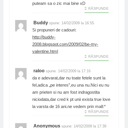
puteam sa o zic mai bine xD
RĂSPUNDE
Buddy
spune:
14/02/2009 la 16:55
Si propuneri de cadouri:
http://buddy-
2008.blogspot.com/2009/02/be-my-
valentine.html
RĂSPUNDE
raloo
spune:
14/02/2009 la 17:16
da e adevarat,dar nu toate fetele sunt la
fel,adica „pe interes”,eu una nu.Nici eu nu
am prieten si nu am fost indragostita
niciodata,dar cred k pt unii exista true love
la varsta de 16 ani.ne vedem prin mall:*
RĂSPUNDE
Anonymous
spune:
14/02/2009 la 17:39