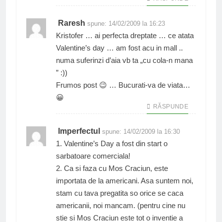
Raresh
spune:
14/02/2009 la 16:23
Kristofer … ai perfecta dreptate … ce atata
Valentine’s day … am fost acu in mall ..
numa suferinzi d’aia vb ta „cu cola-n mana
” :))
Frumos post 😉 … Bucurati-va de viata…
😀
RĂSPUNDE
Imperfectul
spune:
14/02/2009 la 16:30
1. Valentine’s Day a fost din start o
sarbatoare comerciala!
2. Ca si faza cu Mos Craciun, este
importata de la americani. Asa suntem noi,
stam cu tava pregatita so orice se caca
americanii, noi mancam. (pentru cine nu
stie si Mos Craciun este tot o inventie a