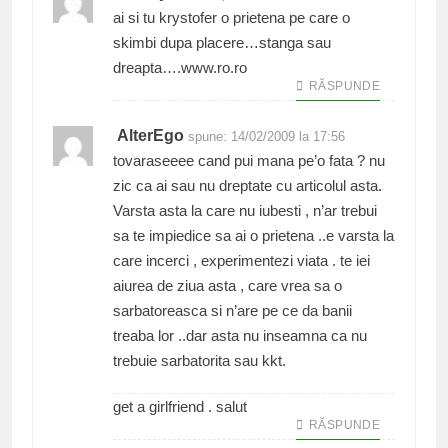
ai si tu krystofer o prietena pe care o
skimbi dupa placere…stanga sau
dreapta….www.ro.ro
RĂSPUNDE
AlterEgo
spune:
14/02/2009 la 17:56
tovaraseeee cand pui mana pe’o fata ? nu
zic ca ai sau nu dreptate cu articolul asta.
Varsta asta la care nu iubesti , n’ar trebui
sa te impiedice sa ai o prietena ..e varsta la
care incerci , experimentezi viata . te iei
aiurea de ziua asta , care vrea sa o
sarbatoreasca si n’are pe ce da banii
treaba lor ..dar asta nu inseamna ca nu
trebuie sarbatorita sau kkt.
get a girlfriend . salut
RĂSPUNDE