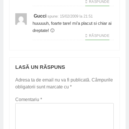
RĂSPUNDE
Gucci
spune:
15/02/2009 la 21:51
huuuuuh, foarte tare! mi’a placut si chiar ai
dreptate! 🙂
RĂSPUNDE
LASĂ UN RĂSPUNS
Adresa ta de email nu va fi publicată.
Câmpurile
obligatorii sunt marcate cu
*
Comentariu
*