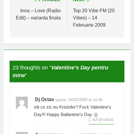
Navigare
în
Inna – Love (Radio
Top 20 Vibe FM (20
Edit) – varianta finala
Vibes) – 14
articole
Februarie 2009
23 thoughts on “
Valentine’s Day pentru
mine
”
Dj Octav
spune:
14/02/2009 la 14:46
stii ce zic eu Kristofer? Fuck Valentine’s
Day!!! Happy Ballantine’s Day :))
RĂSPUNDE