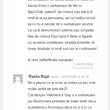
lumea.Este o sarbatoare de fite si
figuri.Dak „iubesti” pe cineva sau daca tii
mult la acea persoana, ea va realiza acest
lucru nu e nevoie de o sarbatoare anume
ca sa iti demonstrezi iubirea sau simpatia
fata de cineva.Deci lasa`ti fitele si figurile
cu aceasta sarbatoare stupida.Kristofer ai
mare dreptate si mult succes in continuare!
Iti urez bafta!Multa sanatate!
RĂSPUNDE
Rares Rapi
spune:
14/02/2009 la 15:38
Mi-o placut ce ai scris ar trebui sa faci mai
multe astfel de articole:D
Cat despre Valentine’s Day e o sarbatoare
pur Americana preluata de toate tarile daca
ai prietena e frumoasa daca nu e o zi ca