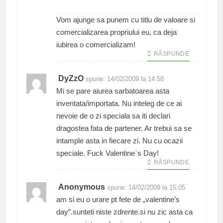
Vom ajunge sa punem cu titlu de valoare si
comercializarea propriului eu, ca deja
iubirea o comercializam!
RĂSPUNDE
DyZzO
spune:
14/02/2009 la 14:58
Mi se pare aiurea sarbatoarea asta
inventata/importata. Nu inteleg de ce ai
nevoie de o zi speciala sa iti declari
dragostea fata de partener. Ar trebui sa se
intample asta in fiecare zi. Nu cu ocazii
speciale. Fuck Valentine`s Day!
RĂSPUNDE
Anonymous
spune:
14/02/2009 la 15:05
am si eu o urare pt fete de „valentine’s
day”.sunteti niste zdrente.si nu zic asta ca