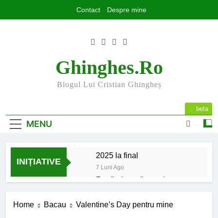
Skip
Contact
Despre mine
to
content
Ghinghes.ro
Blogul Lui Cristian Ghingheș
beta
MENU
2025 la final
INIȚIATIVE
7 Luni Ago
Rugăminte către cei care
mă urmăriți și mă citiți
9 Luni Ago
Home
Bacau
Valentine’s Day pentru mine
Mesajul meu de început de