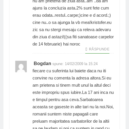
nu am prietena de ziua asta..am ..da am
ajuns la concluzia asta.2% sunt fete cum
erau odata..restul..carpe;)cine e d acord.;)
cine nu..o sa ajunga la vb mea!kristofer.eu
zic sa nu stergi mesaju ca releva adevaru
din ziua d astazi!((sa fiti sanatoase carpelor
de 14 februarie) hai noroc
RĂSPUNDE
Bogdan
spune:
14/02/2009 la 15:24
fiecare cu suferinta lui baiete daca nu iti
convine nu comenta la adresa altora.Si eu
am prietena si tinem mult unul la altul deci
este impropriu spus iubire.La 17 ani inca nu
e timpul pentru asa ceva.Sarbatoarea
aceasta se gaseste in alte tari nu la noi.Noi,
romanii suntem niste papagali care
preluam majoritatea sarbatorilor de la altii
sa ne laudam si noi ca suntem in rand cu