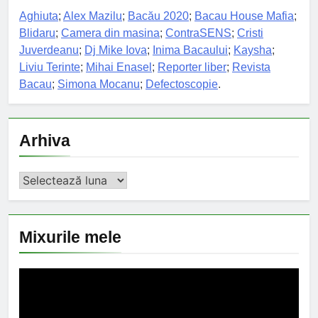
Aghiuta
;
Alex Mazilu
;
Bacău 2020
;
Bacau House Mafia
;
Blidaru
;
Camera din masina
;
ContraSENS
;
Cristi
Juverdeanu
;
Dj Mike Iova
;
Inima Bacaului
;
Kaysha
;
Liviu Terinte
;
Mihai Enasel
;
Reporter liber
;
Revista
Bacau
;
Simona Mocanu
;
Defectoscopie
.
Arhiva
Arhiva
Mixurile mele