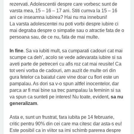
rezervati. Adolescentii despre care vorbesc sunt de
varsta mea, 15 – 16 – 17 ani. Stiti cumva la 15 – 16
ani ce inseamna iubirea? Hai nu ma innebuni!
La varsta adolescentei nu poti vorbi despre iubire ci
mai degraba despre o simpatie sau o atractie fata de o
persoana sau, de ce nu, fata de mai multe.
In fine
. Sa va iubiti mult, sa cumparati cadouri cat mai
scumpe ca deh’, acolo se vede adevarata iubire si sa
aveti parte de petreceri cu afis roz cat mai reusite! Ca
tot veni vorba de cadouri, am auzit de multe ori din
gura fetelor ca baiatul care vine doar cu flori este un
pampalau. As dori sa v-o spun altfel inocentelor, dar
parca ar fi mai bine sa trec pampalau la feminin si sa
va spun ca sunteti pe interes! Nu toate, evident,
sa nu
generalizam
.
Asta e, sunt un frustrat, fara iubita pe 14 februarie,
critic pentru 90% din cei care ma citesc dar asta-s eu!
Este posibil ca in viitor sa imi schimb parerea despre