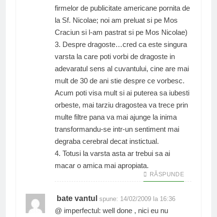
firmelor de publicitate americane pornita de
la Sf. Nicolae; noi am preluat si pe Mos
Craciun si l-am pastrat si pe Mos Nicolae)
3. Despre dragoste…cred ca este singura
varsta la care poti vorbi de dragoste in
adevaratul sens al cuvantului, cine are mai
mult de 30 de ani stie despre ce vorbesc.
Acum poti visa mult si ai puterea sa iubesti
orbeste, mai tarziu dragostea va trece prin
multe filtre pana va mai ajunge la inima
transformandu-se intr-un sentiment mai
degraba cerebral decat instictual.
4. Totusi la varsta asta ar trebui sa ai
macar o amica mai apropiata.
RĂSPUNDE
bate vantul
spune:
14/02/2009 la 16:36
@ imperfectul: well done , nici eu nu