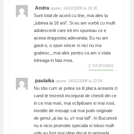
Andra
spune:
14/02/2009 la 18:20
Sunt total de acord cu tine, mai ales la
„iubirea la 16 ani”. Si eu am vorbit cu multi
adolescenti care tot imi spuneau ce e
aceea dragostea adevarata. Eu nu am
gasit-o, o spun sincer si nici nu ma
grabesc,, mai ales pentru ca am o viata
intreaga in fata mea.
RĂSPUNDE
paulaika
spune:
14/02/2009 la 22:54
Nu stiu cum ar putea sa iti placa aceasta zi
cand te trezesti inconjurat de chestii din ce
in ce mai mari, mai sclipitoare si mai rosii,
insotite de mesaje cat mai putin originale
de genul „ai lav iu, u’r mai laif”. In Bucuresti
nu e nicio promotie speciala si totusi mall-
urile au fost mai pline decat in perioada