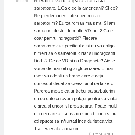
Nu vad ce va deranjeaza la aceasta
sarbatoare. 1.Ca e de la americani? Si ce?
Ne pierdem identitatea pentru ca o
sarbatorim? Eu tot roman ma simt. Si am
sarbatorit destul de multe VD-uri; 2.Ca e
doar pentru indragostiti? Fiecare
sarbatoare cu specificul ei si nu va obliga
nimeni sa o sarbatoriti chiar si indragostiti
fiind. 3. De ce VD si nu Dragobete? Aici e
vorba de marketing si globalizare. E mai
usor sa adopti un brand care e deja
cunoscut decat sa creezi unul de la zero.
Parerea mea e ca ar trebui sa sarbatorim
ori de cate ori avem prilejul pentru ca viata
e grea si uneori si prea scurta. Poate multi
din cei care ati scris aici sunteti tineri si nu
ati apucat sa infruntati inca duritatea vietii.
Traiti-va viata la maxim!
RĂSPUNDE