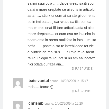
sa imi sugi pula ….. da ce vreau sa iti spun
ca ai o mare dreptate ce ai scris in articolu
asta ….. stiu k oricum ai sa stergi comentu
putin imi pasa :-j dar vreau sa iti spun ca
ma impresionat fff tare articolu asta si ai o
mare dreptate…. oricum osa ne intalnim in
seara asta in arena mall fata in fata….multa
bafta ….. poate ai sa te intrebi dece tot zic
cuvintele de mai sus….. tu mie mi-ai facut
rau cu blogul tau cu tot si nu am sa incetez
nici odata cu faza aia…..
RĂSPUNDE
bate vantul
spune:
14/02/2009 la 15:47
mda…. foarte :))
RĂSPUNDE
chrismb
spune:
14/02/2009 la 16:20