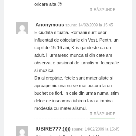
oricare alta 🙂
RĂSPUNDE
Anonymous
spune:
14/02/2009 la 15:45
E ciudata situatia. Romanii sunt usor
influentati de obiceiurile din Vest. Pentru un
copil de 15-16 ani, Kris gandeste ca un
adult. Ii urmaresc munca si din cate am
observat e pasionat de jurnalism, fotografie
si muzica.
Da
ai dreptate, fetele sunt materialiste si
aproape niciuna nu se mai bucura la un
buchet de flori. In cele din urma numai stim
deloc ce inseamna iubirea fara a imbina
modestia cu materialismul.
RĂSPUNDE
IUBIRE???:)))))
spune:
14/02/2009 la 15:45