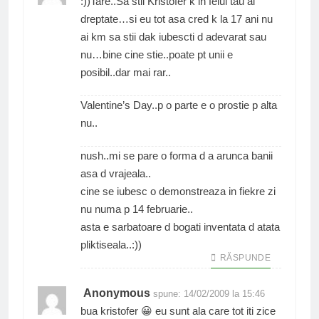
:))Tare..Sa stii Kristofer k in felul tau ai
dreptate…si eu tot asa cred k la 17 ani nu
ai km sa stii dak iubescti d adevarat sau
nu…bine cine stie..poate pt unii e
posibil..dar mai rar..
Valentine’s Day..p o parte e o prostie p alta
nu..
nush..mi se pare o forma d a arunca banii
asa d vrajeala..
cine se iubesc o demonstreaza in fiekre zi
nu numa p 14 februarie..
asta e sarbatoare d bogati inventata d atata
pliktiseala..:))
RĂSPUNDE
Anonymous
spune:
14/02/2009 la 15:46
bua kristofer 😀 eu sunt ala care tot iti zice