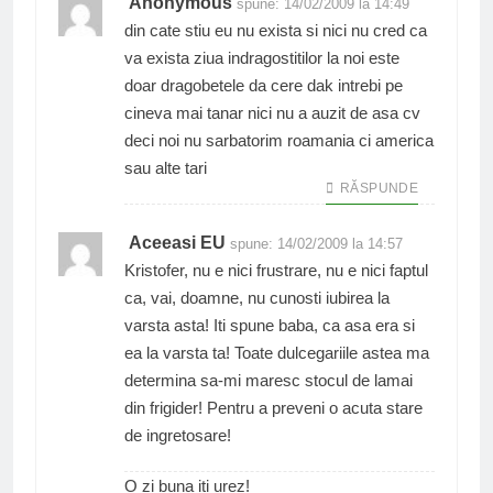
Anonymous
spune:
14/02/2009 la 14:49
din cate stiu eu nu exista si nici nu cred ca
va exista ziua indragostitilor la noi este
doar dragobetele da cere dak intrebi pe
cineva mai tanar nici nu a auzit de asa cv
deci noi nu sarbatorim roamania ci america
sau alte tari
RĂSPUNDE
Aceeasi EU
spune:
14/02/2009 la 14:57
Kristofer, nu e nici frustrare, nu e nici faptul
ca, vai, doamne, nu cunosti iubirea la
varsta asta! Iti spune baba, ca asa era si
ea la varsta ta! Toate dulcegariile astea ma
determina sa-mi maresc stocul de lamai
din frigider! Pentru a preveni o acuta stare
de ingretosare!
O zi buna iti urez!