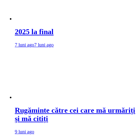
2025 la final
7 luni ago
7 luni ago
Rugăminte către cei care mă urmăriți
și mă citiți
9 luni ago