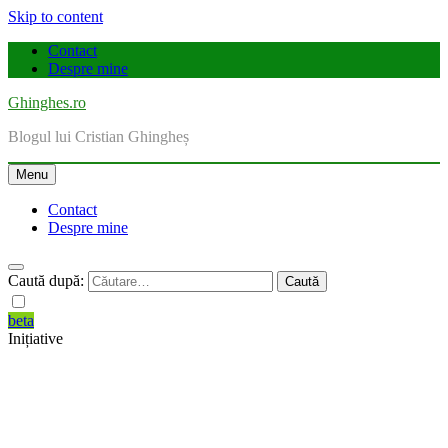
Skip to content
Contact
Despre mine
Ghinghes.ro
Blogul lui Cristian Ghingheș
Menu
Contact
Despre mine
Caută după:
beta
Inițiative