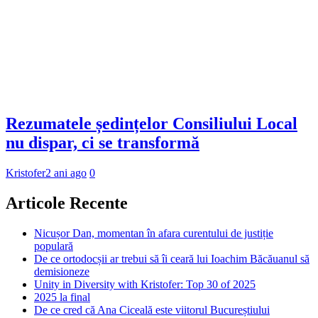
Rezumatele ședințelor Consiliului Local
nu dispar, ci se transformă
Kristofer
2 ani ago
0
Articole Recente
Nicușor Dan, momentan în afara curentului de justiție
populară
De ce ortodocșii ar trebui să îi ceară lui Ioachim Băcăuanul să
demisioneze
Unity in Diversity with Kristofer: Top 30 of 2025
2025 la final
De ce cred că Ana Ciceală este viitorul Bucureștiului