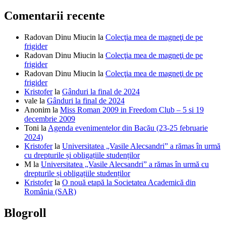
Comentarii recente
Radovan Dinu Miucin
la
Colecţia mea de magneţi de pe
frigider
Radovan Dinu Miucin
la
Colecţia mea de magneţi de pe
frigider
Radovan Dinu Miucin
la
Colecţia mea de magneţi de pe
frigider
Kristofer
la
Gânduri la final de 2024
vale
la
Gânduri la final de 2024
Anonim
la
Miss Roman 2009 in Freedom Club – 5 si 19
decembrie 2009
Toni
la
Agenda evenimentelor din Bacău (23-25 februarie
2024)
Kristofer
la
Universitatea „Vasile Alecsandri” a rămas în urmă
cu drepturile și obligațiile studenților
M
la
Universitatea „Vasile Alecsandri” a rămas în urmă cu
drepturile și obligațiile studenților
Kristofer
la
O nouă etapă la Societatea Academică din
România (SAR)
Blogroll