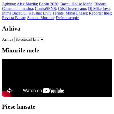
Aghiuta
;
Alex Mazilu
;
Bacău 2020
;
Bacau House Mafia
;
Blidaru
;
Camera din masina
;
ContraSENS
;
Cristi Juverdeanu
;
Dj Mike Iova
;
Inima Bacaului
;
Kaysha
;
Liviu Terinte
;
Mihai Enasel
;
Reporter liber
;
Revista Bacau
;
Simona Mocanu
;
Defectoscopie
.
Arhiva
Arhiva
Mixurile mele
Piese lansate