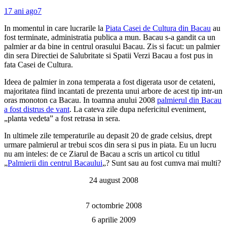
17 ani ago
7
In momentul in care lucrarile la
Piata Casei de Cultura din Bacau
au
fost terminate, administratia publica a mun. Bacau s-a gandit ca un
palmier ar da bine in centrul orasului Bacau. Zis si facut: un palmier
din sera Directiei de Salubritate si Spatii Verzi Bacau a fost pus in
fata Casei de Cultura.
Ideea de palmier in zona temperata a fost digerata usor de cetateni,
majoritatea fiind incantati de prezenta unui arbore de acest tip intr-un
oras monoton ca Bacau. In toamna anului 2008
palmierul din Bacau
a fost distrus de vant
. La cateva zile dupa nefericitul eveniment,
„planta vedeta” a fost retrasa in sera.
In ultimele zile temperaturile au depasit 20 de grade celsius, drept
urmare palmierul ar trebui scos din sera si pus in piata. Eu un lucru
nu am inteles: de ce Ziarul de Bacau a scris un articol cu titlul
„
Palmierii din centrul Bacaului
„? Sunt sau au fost cumva mai multi?
24 august 2008
7 octombrie 2008
6 aprilie 2009