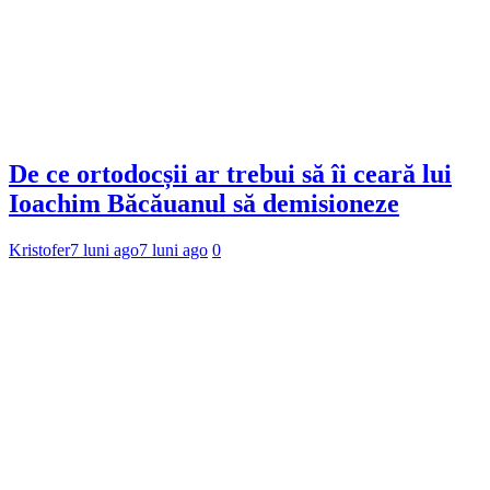
De ce ortodocșii ar trebui să îi ceară lui
Ioachim Băcăuanul să demisioneze
Kristofer
7 luni ago
7 luni ago
0