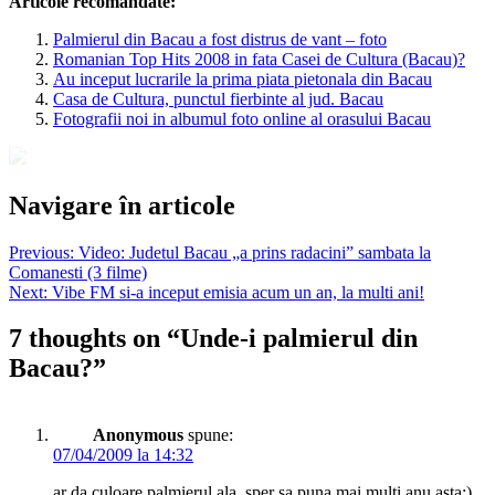
Articole recomandate:
Palmierul din Bacau a fost distrus de vant – foto
Romanian Top Hits 2008 in fata Casei de Cultura (Bacau)?
Au inceput lucrarile la prima piata pietonala din Bacau
Casa de Cultura, punctul fierbinte al jud. Bacau
Fotografii noi in albumul foto online al orasului Bacau
Navigare în articole
Previous:
Video: Judetul Bacau „a prins radacini” sambata la
Comanesti (3 filme)
Next:
Vibe FM si-a inceput emisia acum un an, la multi ani!
7 thoughts on “
Unde-i palmierul din
Bacau?
”
Anonymous
spune:
07/04/2009 la 14:32
ar da culoare palmierul ala ,sper sa puna mai multi anu asta:)