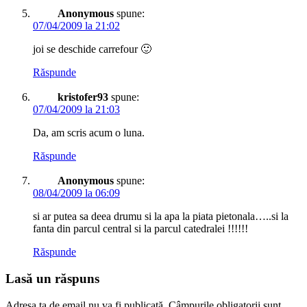
Anonymous
spune:
07/04/2009 la 21:02
joi se deschide carrefour 🙂
Răspunde
kristofer93
spune:
07/04/2009 la 21:03
Da, am scris acum o luna.
Răspunde
Anonymous
spune:
08/04/2009 la 06:09
si ar putea sa deea drumu si la apa la piata pietonala…..si la
fanta din parcul central si la parcul catedralei !!!!!!
Răspunde
Lasă un răspuns
Adresa ta de email nu va fi publicată.
Câmpurile obligatorii sunt