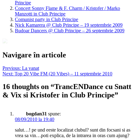
Principe
Concert Sonny Flame & F. Charm / Kristofer / Marko
Manzotti in Club Principe
Comunist party in Club Principe
Nick Kamarera @ Club Principe – 19 septembrie 2009
Budoar Dancers @ Club Principe – 26 septembrie 2009
Navigare în articole
Previous:
La vanat
Next:
Top 20 Vibe FM (20 Vibes) – 11 septembrie 2010
16 thoughts on “
TrancENDance cu Snatt
& Vix si Kristofer in Club Principe
”
bogdan31
spune:
08/09/2010 la 19:40
salut…! pe und eeste localizat clubul? sunt din focsani si as
vrea sa vin…poti explica, de la intrarea in oras cum ajung?