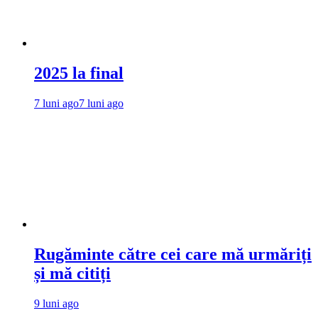
2025 la final
7 luni ago
7 luni ago
Rugăminte către cei care mă urmăriți
și mă citiți
9 luni ago