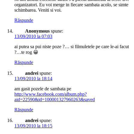
organizatori. Eu voi merge in fiecare sambata acolo, se simte
schimbarea. Veniti si voi.
Răspunde
Anonymous
spune:
13/09/2010 la 07:03
ai putea sa pui niste poze ?… si filmuletele pe care le-ai facut
?…te rog 😀
Răspunde
andrei
spune:
13/09/2010 la 18:14
am gasit pozele de sambata pe
http://www.facebook.com/album.php?
aid=22590&id=100001327960263&saved
Răspunde
andrei
spune:
13/09/2010 la 18:15