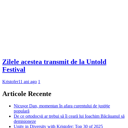
Zilele acestea transmit de la Untold
Festival
Kristofer
11 ani ago
1
Articole Recente
Nicușor Dan, momentan în afara curentului de justiție
populară
De ce ortodocșii ar trebui să îi ceară lui Ioachim Băcăuanul să
demisioneze
Unity in Diversity with Kristofer: Top 30 of 2025