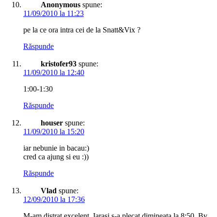
Anonymous
spune:
11/09/2010 la 11:23
pe la ce ora intra cei de la Snatt&Vix ?
Răspunde
kristofer93
spune:
11/09/2010 la 12:40
1:00-1:30
Răspunde
houser
spune:
11/09/2010 la 15:20
iar nebunie in bacau:)
cred ca ajung si eu :))
Răspunde
Vlad
spune:
12/09/2010 la 17:36
M-am distrat excelent. Iarasi s-a plecat dimineata la 8:50. Bv.