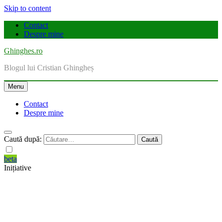
Skip to content
Contact
Despre mine
Ghinghes.ro
Blogul lui Cristian Ghingheș
Menu
Contact
Despre mine
Caută după:
beta
Inițiative