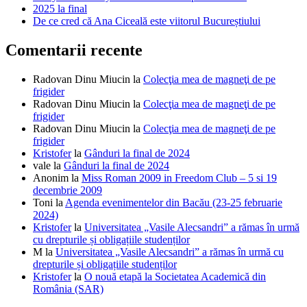
2025 la final
De ce cred că Ana Ciceală este viitorul Bucureștiului
Comentarii recente
Radovan Dinu Miucin
la
Colecţia mea de magneţi de pe
frigider
Radovan Dinu Miucin
la
Colecţia mea de magneţi de pe
frigider
Radovan Dinu Miucin
la
Colecţia mea de magneţi de pe
frigider
Kristofer
la
Gânduri la final de 2024
vale
la
Gânduri la final de 2024
Anonim
la
Miss Roman 2009 in Freedom Club – 5 si 19
decembrie 2009
Toni
la
Agenda evenimentelor din Bacău (23-25 februarie
2024)
Kristofer
la
Universitatea „Vasile Alecsandri” a rămas în urmă
cu drepturile și obligațiile studenților
M
la
Universitatea „Vasile Alecsandri” a rămas în urmă cu
drepturile și obligațiile studenților
Kristofer
la
O nouă etapă la Societatea Academică din
România (SAR)