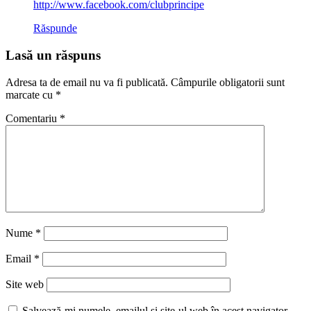
http://www.facebook.com/clubprincipe
Răspunde
Lasă un răspuns
Adresa ta de email nu va fi publicată.
Câmpurile obligatorii sunt
marcate cu
*
Comentariu
*
Nume
*
Email
*
Site web
Salvează-mi numele, emailul și site-ul web în acest navigator