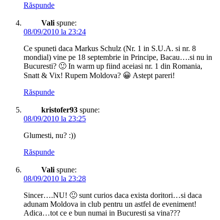
Răspunde
Vali
spune:
08/09/2010 la 23:24
Ce spuneti daca Markus Schulz (Nr. 1 in S.U.A. si nr. 8
mondial) vine pe 18 septembrie in Principe, Bacau….si nu in
Bucuresti? 🙂 In warm up fiind aceiasi nr. 1 din Romania,
Snatt & Vix! Rupem Moldova? 😀 Astept pareri!
Răspunde
kristofer93
spune:
08/09/2010 la 23:25
Glumesti, nu? :))
Răspunde
Vali
spune:
08/09/2010 la 23:28
Sincer….NU! 🙂 sunt curios daca exista doritori…si daca
adunam Moldova in club pentru un astfel de eveniment!
Adica…tot ce e bun numai in Bucuresti sa vina???