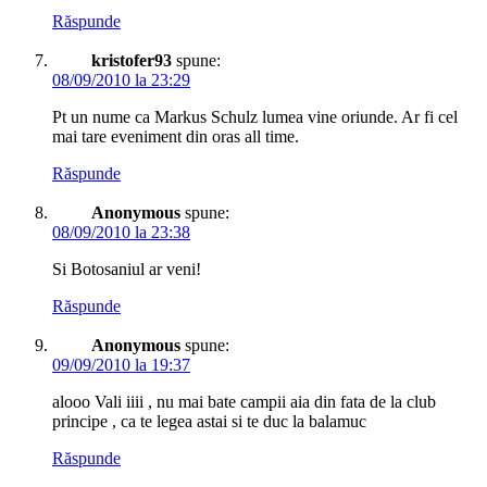
Răspunde
kristofer93
spune:
08/09/2010 la 23:29
Pt un nume ca Markus Schulz lumea vine oriunde. Ar fi cel
mai tare eveniment din oras all time.
Răspunde
Anonymous
spune:
08/09/2010 la 23:38
Si Botosaniul ar veni!
Răspunde
Anonymous
spune:
09/09/2010 la 19:37
alooo Vali iiii , nu mai bate campii aia din fata de la club
principe , ca te legea astai si te duc la balamuc
Răspunde