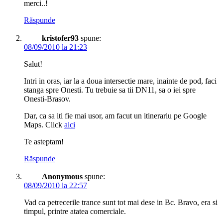
merci..!
Răspunde
kristofer93
spune:
08/09/2010 la 21:23
Salut!
Intri in oras, iar la a doua intersectie mare, inainte de pod, faci
stanga spre Onesti. Tu trebuie sa tii DN11, sa o iei spre
Onesti-Brasov.
Dar, ca sa iti fie mai usor, am facut un itinerariu pe Google
Maps. Click
aici
Te asteptam!
Răspunde
Anonymous
spune:
08/09/2010 la 22:57
Vad ca petrecerile trance sunt tot mai dese in Bc. Bravo, era si
timpul, printre atatea comerciale.