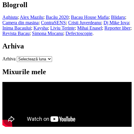
Blogroll
Aghiuta
;
Alex Mazilu
;
Bacău 2020
;
Bacau House Mafia
;
Blidaru
;
Camera din masina
;
ContraSENS
;
Cristi Juverdeanu
;
Dj Mike Iova
;
Inima Bacaului
;
Kaysha
;
Liviu Terinte
;
Mihai Enasel
;
Reporter liber
;
Revista Bacau
;
Simona Mocanu
;
Defectoscopie
.
Arhiva
Arhiva
Mixurile mele