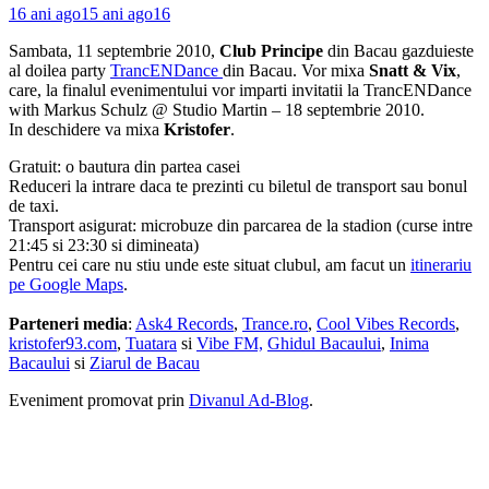
16 ani ago
15 ani ago
16
Sambata, 11 septembrie 2010,
Club Principe
din Bacau gazduieste
al doilea party
TrancENDance
din Bacau. Vor mixa
Snatt & Vix
,
care, la finalul evenimentului vor imparti invitatii la TrancENDance
with Markus Schulz @ Studio Martin – 18 septembrie 2010.
In deschidere va mixa
Kristofer
.
Gratuit: o bautura din partea casei
Reduceri la intrare daca te prezinti cu biletul de transport sau bonul
de taxi.
Transport asigurat: microbuze din parcarea de la stadion (curse intre
21:45 si 23:30 si dimineata)
Pentru cei care nu stiu unde este situat clubul, am facut un
itinerariu
pe Google Maps
.
Parteneri media
:
Ask4 Records
,
Trance.ro
,
Cool Vibes Records
,
kristofer93.com
,
Tuatara
si
Vibe FM,
Ghidul Bacaului
,
Inima
Bacaului
si
Ziarul de Bacau
Eveniment promovat prin
Divanul Ad-Blog
.