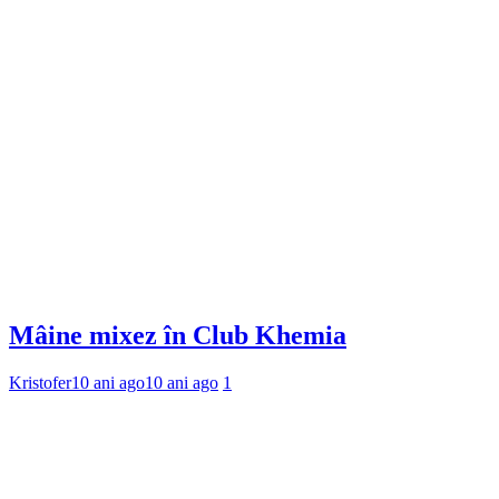
Mâine mixez în Club Khemia
Kristofer
10 ani ago
10 ani ago
1