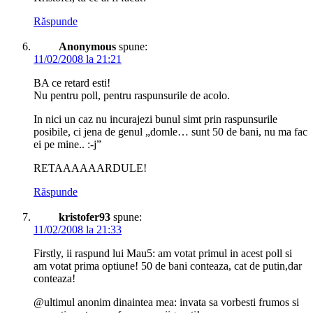
Răspunde
Anonymous
spune:
11/02/2008 la 21:21
BA ce retard esti!
Nu pentru poll, pentru raspunsurile de acolo.
In nici un caz nu incurajezi bunul simt prin raspunsurile
posibile, ci jena de genul „domle… sunt 50 de bani, nu ma fac
ei pe mine.. :-j”
RETAAAAAARDULE!
Răspunde
kristofer93
spune:
11/02/2008 la 21:33
Firstly, ii raspund lui Mau5: am votat primul in acest poll si
am votat prima optiune! 50 de bani conteaza, cat de putin,dar
conteaza!
@ultimul anonim dinaintea mea: invata sa vorbesti frumos si