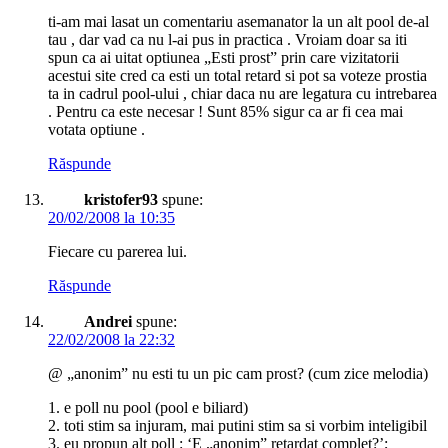
ti-am mai lasat un comentariu asemanator la un alt pool de-al
tau , dar vad ca nu l-ai pus in practica . Vroiam doar sa iti
spun ca ai uitat optiunea „Esti prost” prin care vizitatorii
acestui site cred ca esti un total retard si pot sa voteze prostia
ta in cadrul pool-ului , chiar daca nu are legatura cu intrebarea
. Pentru ca este necesar ! Sunt 85% sigur ca ar fi cea mai
votata optiune .
Răspunde
kristofer93
spune:
20/02/2008 la 10:35
Fiecare cu parerea lui.
Răspunde
Andrei
spune:
22/02/2008 la 22:32
@ „anonim” nu esti tu un pic cam prost? (cum zice melodia)
1. e poll nu pool (pool e biliard)
2. toti stim sa injuram, mai putini stim sa si vorbim inteligibil
3. eu propun alt poll : ‘E „anonim” retardat complet?’;