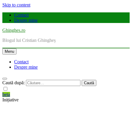
Skip to content
Contact
Despre mine
Ghinghes.ro
Blogul lui Cristian Ghingheș
Menu
Contact
Despre mine
Caută după:
beta
Inițiative