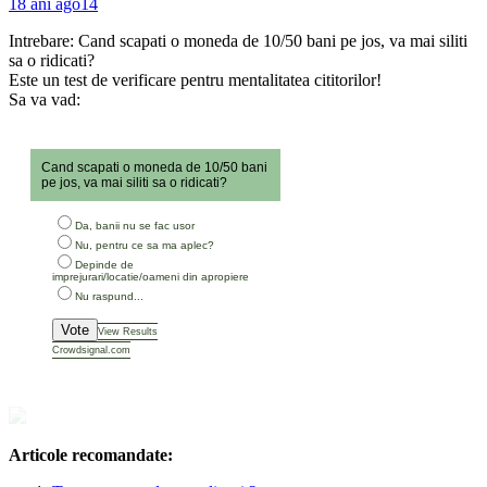
18 ani ago
14
Intrebare: Cand scapati o moneda de 10/50 bani pe jos, va mai siliti
sa o ridicati?
Este un test de verificare pentru mentalitatea cititorilor!
Sa va vad:
Cand scapati o moneda de 10/50 bani
pe jos, va mai siliti sa o ridicati?
Da, banii nu se fac usor
Nu, pentru ce sa ma aplec?
Depinde de
imprejurari/locatie/oameni din apropiere
Nu raspund...
Vote
View Results
Crowdsignal.com
Articole recomandate: