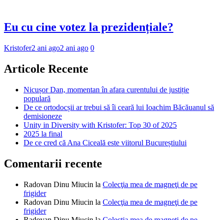
Eu cu cine votez la prezidențiale?
Kristofer
2 ani ago
2 ani ago
0
Articole Recente
Nicușor Dan, momentan în afara curentului de justiție
populară
De ce ortodocșii ar trebui să îi ceară lui Ioachim Băcăuanul să
demisioneze
Unity in Diversity with Kristofer: Top 30 of 2025
2025 la final
De ce cred că Ana Ciceală este viitorul Bucureștiului
Comentarii recente
Radovan Dinu Miucin
la
Colecţia mea de magneţi de pe
frigider
Radovan Dinu Miucin
la
Colecţia mea de magneţi de pe
frigider
Radovan Dinu Miucin
la
Colecţia mea de magneţi de pe