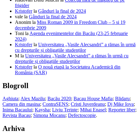
frigider
Kristofer
la
Gânduri la final de 2024
vale
la
Gânduri la final de 2024
Anonim
la
Miss Roman 2009 in Freedom Club – 5 si 19
decembrie 2009
Toni
la
Agenda evenimentelor din Bacău (23-25 februarie
2024)
Kristofer
la
Universitatea „Vasile Alecsandri” a rămas în urmă
cu drepturile și obligațiile studenților
M
la
Universitatea „Vasile Alecsandri” a rămas în urmă cu
drepturile și obligațiile studenților
Kristofer
la
O nouă etapă la Societatea Academică din
România (SAR)
Blogroll
Aghiuta
;
Alex Mazilu
;
Bacău 2020
;
Bacau House Mafia
;
Blidaru
;
Camera din masina
;
ContraSENS
;
Cristi Juverdeanu
;
Dj Mike Iova
;
Inima Bacaului
;
Kaysha
;
Liviu Terinte
;
Mihai Enasel
;
Reporter liber
;
Revista Bacau
;
Simona Mocanu
;
Defectoscopie
.
Arhiva