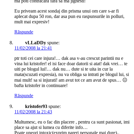
ma poti contracara fara sa ma jignesti!
Eu priveam acest sondaj din prisma unui om care s-ar fi
aplecat dupa 50 ron, dar asa pun eu raspunsurile in polluri,
mult mai expresiv!
Răspunde
vLLaDDy
spune:
11/02/2008 la 21:41
ptr toti cei care injura!… dak asa v-au crescut parintii nu e
vina lui kristofer! el isi face doar datorii si atat! dak vrei… te
uiti pe blogul lui!… dak nu… dute si te uita in cur la
mata(scuzati expresia), nu va obliga sa intrati pe blogul lui, si
mai mult! sa si injurati! am avut tot ce am avut de spus… 😐
bafta kristofer in continuare!
Răspunde
kristofer93
spune:
11/02/2008 la 21:43
Multumesc, eu o fac din placere , pentru ca sunt pasionat, imi
place sa ajut si lumea cu diferite info…
Poate uneori intoxic(exprim pareri personale mai dure)..