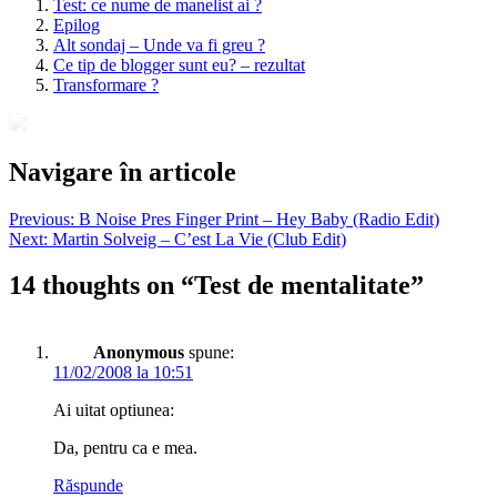
Test: ce nume de manelist ai ?
Epilog
Alt sondaj – Unde va fi greu ?
Ce tip de blogger sunt eu? – rezultat
Transformare ?
Navigare în articole
Previous:
B Noise Pres Finger Print – Hey Baby (Radio Edit)
Next:
Martin Solveig – C’est La Vie (Club Edit)
14 thoughts on “
Test de mentalitate
”
Anonymous
spune:
11/02/2008 la 10:51
Ai uitat optiunea:
Da, pentru ca e mea.
Răspunde