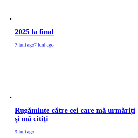
2025 la final
7 luni ago
7 luni ago
Rugăminte către cei care mă urmăriți
și mă citiți
9 luni ago