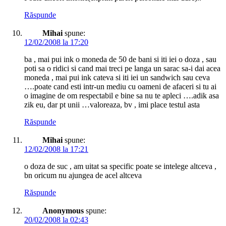
Răspunde
Mihai
spune:
12/02/2008 la 17:20
ba , mai pui ink o moneda de 50 de bani si iti iei o doza , sau
poti sa o ridici si cand mai treci pe langa un sarac sa-i dai acea
moneda , mai pui ink cateva si iti iei un sandwich sau ceva
….poate cand esti intr-un mediu cu oameni de afaceri si tu ai
o imagine de om respectabil e bine sa nu te apleci ….adik asa
zik eu, dar pt unii …valoreaza, bv , imi place testul asta
Răspunde
Mihai
spune:
12/02/2008 la 17:21
o doza de suc , am uitat sa specific poate se intelege altceva ,
bn oricum nu ajungea de acel altceva
Răspunde
Anonymous
spune:
20/02/2008 la 02:43