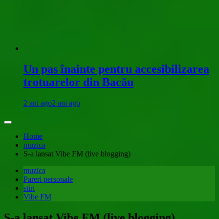
Un pas înainte pentru accesibilizarea
trotuarelor din Bacău
2 ani ago
2 ani ago
Home
muzica
S-a lansat Vibe FM (live blogging)
muzica
Pareri personale
stiri
Vibe FM
S-a lansat Vibe FM (live blogging)