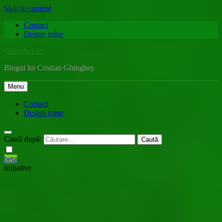
Skip to content
Contact
Despre mine
Ghinghes.ro
Blogul lui Cristian Ghingheș
Menu
Contact
Despre mine
Caută după:
beta
Inițiative