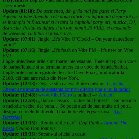
„se vorbeste”.
Update (01:10)
:
De asemenea, din grila mai fac parte si Party
Agenda si Vibe Agenda, cele doua rubrici cu informatii despre tot ce
se intampla in Bucuresti si in tara la capitolul party-uri, muzica, DJ,
distractie. Postul va difuza si un top, numit 20 VIBE, si emisiunile
de weekend, cu hituri si mixuri live.
Update: (07:01)
: Jingle: „It’s Vibe O’Clock! – On your dancefloor
radio!”
Update: (07:16)
: Jingle: „It’s fresh on Vibe FM – It’s new on Vibe
FM!
Jingle-urile/tease-urile sunt foarte interesaante. Toate incep cu o voce
de barbat/femeie si se termina invers cu o voce de femeie/barbat.
Jingle-urile sunt inregistrate de catre Dave Foxx, producator la
Z100, cel mai tare radio din New York.
Update: (12:13):
Deja se stiu cateva dintre emisiuni.
Camelia
Chenciu ne anunta de existenta lor prin diferite jingle-uri la radio!
Update: (12:48):
www.VibeFM.ro
is online! –>
Articol!
Update: (12:59):
„Dance classics – oldies but hoties!” – Se prezinta
o melodie veche, dar buna… Se poate auzi de mai multe ori pe zi,
desigur, cu melodii diferite. Una dintre ele:
Hypertraxx –
The
Darkside
!
Update: (13:35):
„Remix of the day”:
Daft Punk –
Around The
World
(Dumb Dan Remix)
Update: (15:35):
Stream-ul oficial a cazut.