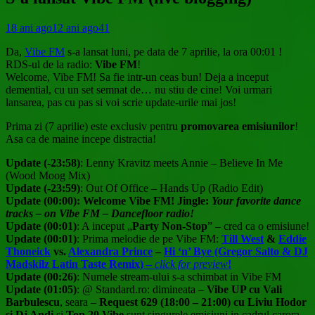
18 ani ago
12 ani ago
41
Da,
Vibe FM
s-a lansat luni, pe data de 7 aprilie, la ora 00:01 !
RDS-ul de la radio:
Vibe FM
!
Welcome, Vibe FM! Sa fie intr-un ceas bun! Deja a inceput
demential, cu un set semnat de… nu stiu de cine! Voi urmari
lansarea, pas cu pas si voi scrie update-urile mai jos!
Prima zi (7 aprilie) este exclusiv pentru
promovarea emisiunilor
!
Asa ca de maine incepe distractia!
Update (-23:58)
: Lenny Kravitz meets Annie – Believe In Me
(Wood Moog Mix)
Update (-23:59)
: Out Of Office – Hands Up (Radio Edit)
Update (00:00): Welcome Vibe FM! Jingle:
Your favorite dance
tracks – on Vibe FM – Dancefloor radio!
Update (00:01)
: A inceput „
Party Non-Stop
” – cred ca o emisiune!
Update (00:01)
: Prima melodie de pe Vibe FM:
Till West
&
Eddie
Thoneick
vs.
Alexandra Prince
–
Hi ‘n’ Bye (Gregor Salto & DJ
Madskilz Latin Taste Remix) –
click for preview
!
Update (00:26)
: Numele stream-ului s-a schimbat in Vibe FM
Update (01:05)
: @ Standard.ro: dimineata –
Vibe UP cu Vali
Barbulescu
, seara –
Request 629 (18:00 – 21:00) cu Liviu Hodor
si Dj Andi
si
Top 20 Vibe
sunt singurele emisiuni in cadrul carora