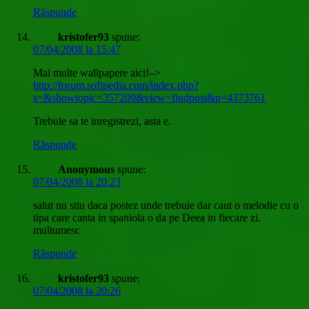
Răspunde
kristofer93
spune:
07/04/2008 la 15:47
Mai multe wallpapere aici!–>
http://forum.softpedia.com/index.php?
s=&showtopic=357209&view=findpost&p=4373761
Trebuie sa te inregistrezi, asta e.
Răspunde
Anonymous
spune:
07/04/2008 la 20:23
salut nu stiu daca postez unde trebuie dar caut o melodie cu o
tipa care canta in spaniola o da pe Deea in fiecare zi.
multumesc
Răspunde
kristofer93
spune:
07/04/2008 la 20:26