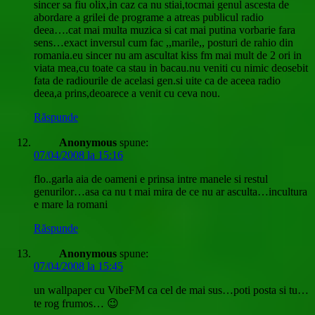
sincer sa fiu olix,in caz ca nu stiai,tocmai genul ascesta de
abordare a grilei de programe a atreas publicul radio
deea….cat mai multa muzica si cat mai putina vorbarie fara
sens…exact inversul cum fac ,,marile,, posturi de rahio din
romania.eu sincer nu am ascultat kiss fm mai mult de 2 ori in
viata mea,cu toate ca stau in bacau.nu veniti cu nimic deosebit
fata de radiourile de acelasi gen.si uite ca de aceea radio
deea,a prins,deoarece a venit cu ceva nou.
Răspunde
Anonymous
spune:
07/04/2008 la 15:16
flo..garla aia de oameni e prinsa intre manele si restul
genurilor…asa ca nu t mai mira de ce nu ar asculta…incultura
e mare la romani
Răspunde
Anonymous
spune:
07/04/2008 la 15:45
un wallpaper cu VibeFM ca cel de mai sus…poti posta si tu…
te rog frumos… 😉