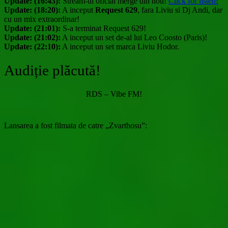
Update: (16:43):
Stream-ul oficial merge din nou!
Click for listen!
Update: (18:20):
A inceput
Request 629
, fara Liviu si Dj Andi, dar
cu un mix extraordinar!
Update: (21:01):
S-a terminat Request 629!
Update: (21:02):
A inceput un set de-al lui Leo Coosto (Paris)!
Update: (22:10):
A inceput un set marca Liviu Hodor.
Audiție plăcută!
RDS – Vibe FM!
Lansarea a fost filmata de catre „Zvarthosu”: