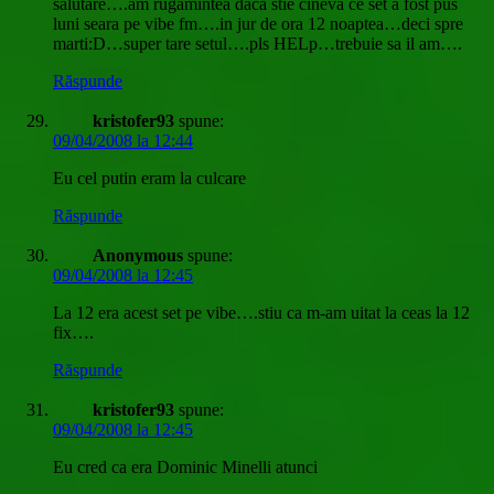
salutare….am rugamintea daca stie cineva ce set a fost pus
luni seara pe vibe fm….in jur de ora 12 noaptea…deci spre
marti:D…super tare setul….pls HELp…trebuie sa il am….
Răspunde
kristofer93
spune:
09/04/2008 la 12:44
Eu cel putin eram la culcare
Răspunde
Anonymous
spune:
09/04/2008 la 12:45
La 12 era acest set pe vibe….stiu ca m-am uitat la ceas la 12
fix….
Răspunde
kristofer93
spune:
09/04/2008 la 12:45
Eu cred ca era Dominic Minelli atunci