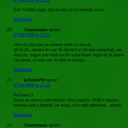
Este Schiller sigur, dar nu stiu cu ce melodie exact.
Răspunde
Anonymous
spune:
07/04/2008 la 21:23
vibe-ul a inceput sa semene mult cu one-ul.
@OLIX, apropo de one fm faceti-l si voi mai comercial, sau
daca nu, bagati mai mult vocal ca ma doare capul de la atatea
ciocanele, si suna atat de bine la incepu….
Răspunde
kristofer93
spune:
07/04/2008 la 21:24
Pai baaa:))
Seara nu stiai ca sunt mixuri? Deci pana la 18:00 e muzica
normala,adica hiturile, iar seara, ceva mai antrenant…good:)
Răspunde
Anonymous
spune: