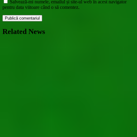
Salvează-mi numele, emailul și site-ul web în acest navigator
pentru data viitoare când o să comentez.
Related News