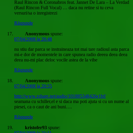
Raul Rincon & Coronabros feat. Jannet De Lara – La Verdad
(Raul Rincon Full Vocal) … daca nu retine si tu ceva
versuri/sa o inregistrezi
Răspunde
Anonymous
spune:
07/04/2008 la 20:48
nu stiu dar parca se instraineaza tot mai tare radioul asta parca
mi-e dor de momentele in care spunea radio deeea deea deea
deea nu-mi plac deloc vocile astea de la vibe
Răspunde
Anonymous
spune:
07/04/2008 la 20:55
http://www.zshare.net/audio/101885348426e1bf/
seamana cu schiller,el e si daca ma poti ajuta si cu un nume al
piesei, ca o caut de ani buni….
Răspunde
kristofer93
spune:
07/04/2008 la 21:11