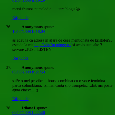
09/04/2008 la 19:29
mersi frumos pt melodie . . . tare blogu 🙂
Răspunde
Anonymous
spune:
16/04/2008 la 18:04
as adauga ca adresa in afara de ceea mentionata de kristofer93
este de la mit
http://vibefm.mitnet.ro/
si acolo sunt alte 3
servare „JUST LISTEN”
Răspunde
Anonymous
spune:
06/05/2008 la 21:53
sal!e o mel pe vibe….house combinat cu o voce feminina
parca columbiana…si mai canta si o trompeta….dak ma poate
ajuta cineva…;)
Răspunde
1diana1
spune:
06/05/2008 la 22:46