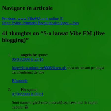
Navigare în articole
Previous:
www.VibeFM.ro is online !!!
Next:
Politia Primariei Bacau incalca legea – foto
41 thoughts on “
S-a lansat Vibe FM (live
blogging)
”
angelo br
spune:
06/04/2008 la 23:14
http://deea.mitnet.ro:8006/listen.pls
inca un stream pe langa
cel mentionat de tine
Răspunde
Flo
spune:
07/04/2008 la 00:01
Sunt oameni gârlă care n-ascultă aşa ceva nici în ruptul
capului 😀