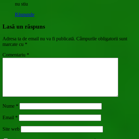
nu stiu
Răspunde
Lasă un răspuns
Adresa ta de email nu va fi publicată.
Câmpurile obligatorii sunt
marcate cu
*
Comentariu
*
Nume
*
Email
*
Site web