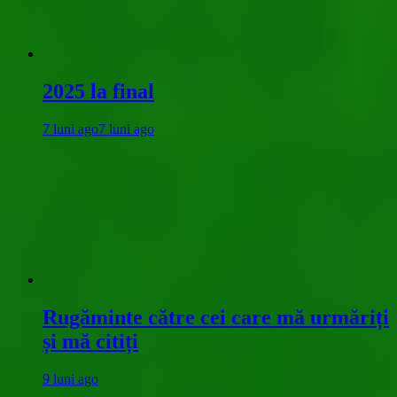
2025 la final
7 luni ago
7 luni ago
Rugăminte către cei care mă urmăriți
și mă citiți
9 luni ago